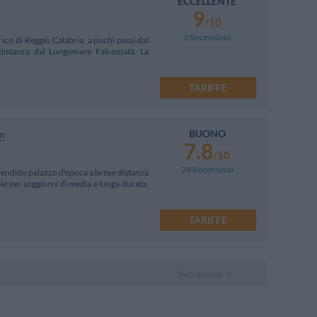
ECCELLENTE
9
/10
3 Recensioni
ico di Reggio Calabria, a pochi passi dal
 distanza dal Lungomare Falcomatà. La
TARIFFE
BUONO
m
7.8
/10
28 Recensioni
plendido palazzo d'epoca a breve distanza
deale per soggiorni di media e lunga durata,
TARIFFE
Successiva