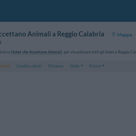
ccettano Animali a Reggio Calabria
Mappa
i
 ricerca
Hotel che Accettano Animali
, per visualizzare tutti gli hotel a Reggio C
larità
Giudizio clienti
Distanza
Stelle
Prezzo
Prezzo
5 . . 1
Prezzo Camera Doppia
1 . . 5
Prezzo Camera Tripla