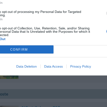
Regent Beach Hotel & Apartments
In
Via Mercato 9
,
Catona Di Reggio Calabria
Mappa
to opt-out of processing my Personal Data for Targeted
Il Regent Hotel di Catona integra uno spazio innovativo dotato di m
ing.
ambiente confortevole e rilassante, con servizi di alta qualità. Dalla
In
dell’open restaurant “Ambrosia”, a...
o opt-out of Collection, Use, Retention, Sale, and/or Sharing
ersonal Data that Is Unrelated with the Purposes for which it
lected.
Out
Altafiumara Resort
14.67 km da Reggio C
CONFIRM
Loc. Santa Trada
,
Cannitello
Mappa
Altafiumara Hotel è situato nel meraviglioso scenario naturale dello Str
15 km da Reggio Calabria, tra Villa San Giovanni e Scilla, dove si pos
Data Deletion
Data Access
Privacy Policy
e dove le acque cristalline...
poste