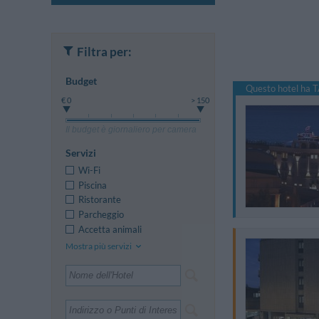
Filtra per:
Budget
Questo hotel ha T
€ 0
> 150
Il budget è giornaliero per camera
Servizi
Wi-Fi
Piscina
Ristorante
Parcheggio
Accetta animali
Mostra più servizi