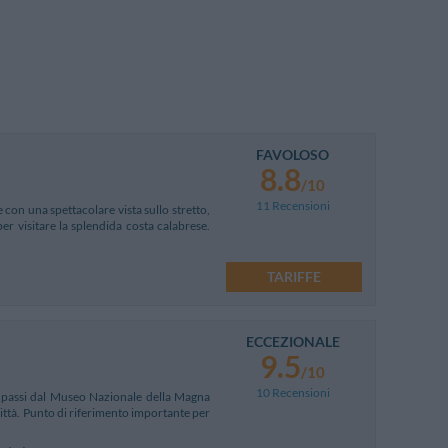
FAVOLOSO
8.8
/10
11 Recensioni
 con una spettacolare vista sullo stretto,
per visitare la splendida costa calabrese.
TARIFFE
ECCEZIONALE
9.5
/10
10 Recensioni
i passi dal Museo Nazionale della Magna
 città. Punto di riferimento importante per