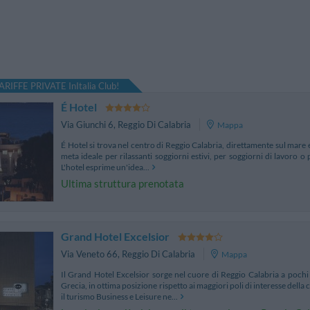
ARIFFE PRIVATE InItalia Club!
É Hotel
Via Giunchi 6
,
Reggio Di Calabria
Mappa
É Hotel si trova nel centro di Reggio Calabria, direttamente sul mare e
meta ideale per rilassanti soggiorni estivi, per soggiorni di lavoro o 
L'hotel esprime un'idea...
Ultima struttura prenotata
Grand Hotel Excelsior
Via Veneto 66
,
Reggio Di Calabria
Mappa
Il Grand Hotel Excelsior sorge nel cuore di Reggio Calabria a poch
Grecia, in ottima posizione rispetto ai maggiori poli di interesse della
il turismo Business e Leisure ne...