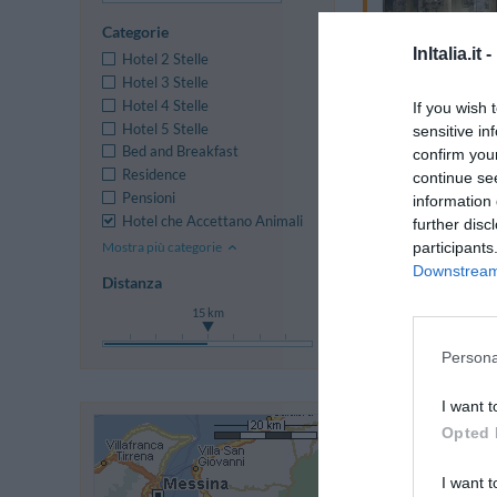
Categorie
InItalia.it -
Hotel 2 Stelle
Hotel 3 Stelle
Hotel 4 Stelle
If you wish 
Hotel 5 Stelle
sensitive in
Bed and Breakfast
confirm you
Residence
continue se
Pensioni
information 
Hotel che Accettano Animali
further disc
Mostra più categorie
participants
Downstream 
Distanza
15 km
Persona
I want t
Opted 
I want t