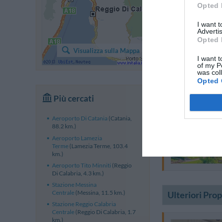
Opted 
I want 
Advertis
Opted 
Visualizza sulla Mappa
I want t
of my P
was col
Opted 
Più cercati
Aeroporto Di Catania
(Catania,
88.2 km.)
Aeroporto Lamezia
Terme
(Lamezia Terme, 103.4
km.)
Aeroporto Tito Minniti
(Reggio
Di Calabria, 4.3 km.)
Stazione Messina
Centrale
(Messina, 11.5 km.)
Ulteriori Pro
Stazione Reggio Calabria
Centrale
(Reggio Di Calabria, 1.7
km.)