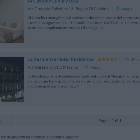
Al Castello Luxury B&B
Via Gregorio Palestino 13
,
Reggio Di Calabria
Mappa
Al Castello Luxury Bed & Breakfast è situato nel cuore del centro stor
Castello Aragonese, dal Tribunale, dalCorso Garibaldi e a breve
struttura, completamente nuova ed accogli...
La Residenza Hotel Residence
12.04 k
Via Xvii Luglio 115
,
Messina
Mappa
La Residenza Hotel Residence è situato nel cuore di Messina in uno s
dai teatri più famosi, dalla fiera e dai principali servizi del centro. I
propone sistemazioni confo...
Pagina 1 di 1
e
logie di alberghi per dormire a Reggio Calabria: