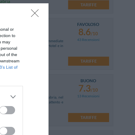
labria
TARIFFE
FAVOLOSO
8.6
sonal or
/10
ection to
43 Recensioni
situata a Reggio Calabria nelle immediate
ou may
omode sistemazioni in formula Hotel e in
 personal
out of the
 43!
TARIFFE
 downstream
B’s List of
BUONO
7.3
/10
13 Recensioni
re nel territorio di Reggio Calabria, nel
ontraddistinguono un servizio attento e
TARIFFE