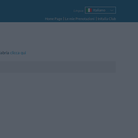
Italiano
Lingua
English
Home Page
Le mie Prenotazioni
InItalia Club
Français
Deutsch
Español
Русский
Português
alabria
clicca qui
Polski