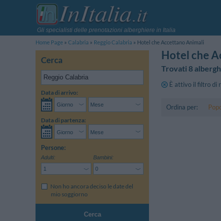
Gli specialisti delle prenotazioni alberghiere in Italia
Home Page
Calabria
Reggio Calabria
Hotel che Accettano Animali
Hotel che A
Cerca
Trovati 8 albergh
È attivo il filtro di
Data di arrivo:
Ordina per:
Popo
Data di partenza:
Persone:
Adulti:
Bambini:
Non ho ancora deciso le date del
mio soggiorno
Cerca