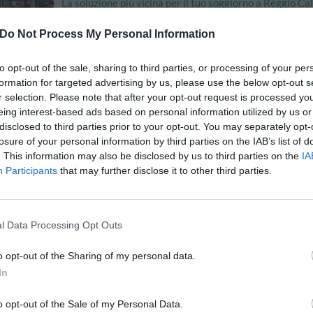
La soluzione più vicina per il tuo soggiorno a Reggio Ca
Do Not Process My Personal Information
Hotel Residence AL.PA.
to opt-out of the sale, sharing to third parties, or processing of your per
Via Sbarre Centrali 591
,
Reggio Di Calabria
Mappa
formation for targeted advertising by us, please use the below opt-out s
L'Hotel Residence Alpa è un elegante struttura di categoria 3 stelle, 
r selection. Please note that after your opt-out request is processed y
vicinanze dell'aeroporto dello Stretto. Aperto tutto l'anno, offre c
eing interest-based ads based on personal information utilized by us or
formula Residence, per soggiorni...
disclosed to third parties prior to your opt-out. You may separately opt-
La struttura vicino Reggio Calabria con più giudizi, ben
losure of your personal information by third parties on the IAB’s list of
. This information may also be disclosed by us to third parties on the
IA
Participants
that may further disclose it to other third parties.
Hotel President
Via Petrarca 16
,
Reggio Di Calabria
Mappa
l Data Processing Opt Outs
L'Hotel President è la scelta ideale per i soggiorni Business e Leisu
magnifico contesto di Gallico Marina. Simpatia e professionalità c
impeccabile, sempre in linea con le e...
o opt-out of the Sharing of my personal data.
In
o opt-out of the Sale of my Personal Data.