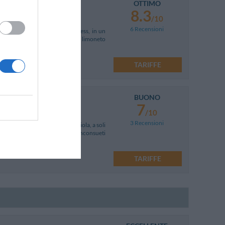
OTTIMO
8.3
/10
6 Recensioni
oderne tecnologie per il business, in un
 piscina con idromassaggio e dal limoneto
TARIFFE
BUONO
alabria
7
/10
3 Recensioni
etto di Messina e della Costa Viola, a soli
sono godere al tramonto colori inconsueti
TARIFFE