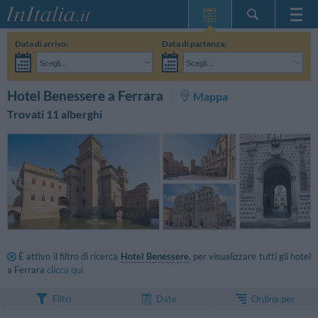
Home Page
Data di arrivo:
Data di partenza:
Le mie Prenotazioni
Scegli...
Scegli...
InItalia Club
Adulti:
Non ho ancora deciso le date del mio soggiorno
Bambini:
CERCA
Hotel Benessere a Ferrara
Mappa
Lingua
Trovati 11 alberghi
È attivo il filtro di ricerca
Hotel Benessere
, per visualizzare tutti gli hotel
a Ferrara
clicca qui
Ordina per
Filtri
Date