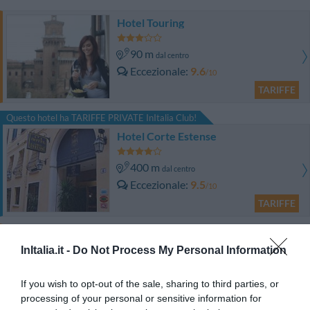
Hotel Touring
90 m
dal centro
Eccezionale
9.6
/10
TARIFFE
Questo hotel ha TARIFFE PRIVATE InItalia Club!
Hotel Corte Estense
400 m
dal centro
Eccezionale
9.5
/10
TARIFFE
Hotel Orologio
InItalia.it -
Do Not Process My Personal Information
1.15 km
dal centro
Eccellente
9.2
If you wish to opt-out of the sale, sharing to third parties, or
/10
processing of your personal or sensitive information for
TARIFFE