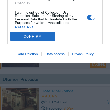
Opted In
Hotel Residence Diamantina
I want to opt-out of Collection, Use,
5.24 km
Retention, Sale, and/or Sharing of my
dal centro
Personal Data that Is Unrelated with the
Eccellente
9.2
Purposes for which it was collected.
/10
Opted Out
TARIFFE
CONFIRM
Le Stanze di Torcicoda R&B
570 m
dal centro
Eccezionale
10
/10
Data Deletion
Data Access
Privacy Policy
TARIFFE
Ulteriori Proposte
Hotel Ripa Grande
510 m
dal centro
Favoloso
8.5
/10