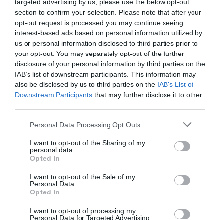
targeted advertising by us, please use the below opt-out
section to confirm your selection. Please note that after your
Horti Della Fasanara
opt-out request is processed you may continue seeing
1.08 km
dal centro
interest-based ads based on personal information utilized by
Eccezionale
10
/10
us or personal information disclosed to third parties prior to
your opt-out. You may separately opt-out of the further
disclosure of your personal information by third parties on the
TARIFFE
IAB’s list of downstream participants. This information may
also be disclosed by us to third parties on the
IAB’s List of
Best Western Palace Inn Hotel
Downstream Participants
that may further disclose it to other
third parties.
2.53 km
dal centro
Favoloso
8.7
Personal Data Processing Opt Outs
/10
TARIFFE
I want to opt-out of the Sharing of my
personal data.
Opted In
Hotel Lucrezia Borgia
I want to opt-out of the Sale of my
2.78 km
dal centro
Personal Data.
Opted In
Favoloso
8.6
/10
TARIFFE
I want to opt-out of processing my
Personal Data for Targeted Advertising.