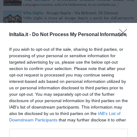
campagna romana, sulla Via Nettunense, in un contesto pa..."
Villa Giglio
- Arsago Seprio - Via Beltrami, 18 (Varese)
"Villa Giglio si trova ad Arsago Seprio a pochi km dall'aeroporto
Internazionale di Malpensa, in ottimo collegamento con ..."
InItalia.it -
Do Not Process My Personal Information
Villa Ginevra
- Capomulini - Via Capomulini, 32 (Catania)
"Villa Ginevra è un hotel de Charme che sorge in una dimora storica,
un vecchio molino, situata a pochi passi dal mare, n..."
If you wish to opt-out of the sale, sharing to third parties, or
processing of your personal or sensitive information for
Villa Gioiosa
- Frino di Ghiffa - corso Risorgimento, 236
(Verbano-Cusio-Ossola)
targeted advertising by us, please use the below opt-out
"Villa Gioiosa è un'antica villa signorile immersa in un bellissimo
section to confirm your selection. Please note that after your
parco, nella zona collinare sovrastante il Lago Maggi..."
opt-out request is processed you may continue seeing
Villa Giorgia - Albergo in Collina
- Pistoia - Via Bolognese, 164
interest-based ads based on personal information utilized by
(Pistoia)
us or personal information disclosed to third parties prior to
"L'Hotel Villa Giorgia è ubicato a Pistoia sulle colline toscane con una
your opt-out. You may separately opt-out of the further
vista mozzafiato sulla città. La struttura è la..."
disclosure of your personal information by third parties on the
Villa Giovanna
- Somma Lombardo - Corso Della Repubblica
IAB’s list of downstream participants. This information may
(Varese)
also be disclosed by us to third parties on the
"Il Residence Villa Giovanna è situato in centro storico di Somma
IAB’s List of
Lombardo, in un'area ricca di negozi, pub, cinema, cent..."
Downstream Participants
that may further disclose it to other
third parties.
Villa Giovanna
- Priora - Via Nastro Verde, 25/c (Napoli)
"Villa Giovanna è un accogliente Casa Vacanza situato in Località
Priora (Sorrento), in splendida posizione panoramica su..."