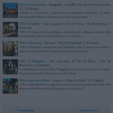
Villa Il Crocicchio
- Reggello - Località San Siro Al Crocicchio,
133 (Firenze)
"L'Hotel il Crocicchio, appena fuori Valdarno Fiorentino, è stato
ricavato dall'attento restauro di un antico casale ed è..."
Villa Il Fedino
- San Casciano In Val Di Pesa - Via Borromeo, 7
(Firenze)
"Villa Il Fedino è una prestigiosa residenza di campagna situata alle
porte di San Casciano in Val di Pesa, tra Firenze e..."
Villa Il Mosaico
- Firenze - Via Di Monticelli, 9 (Firenze)
"Villa Il Mosaico, inaugurata nel Settembre 2011, sorge in un antico
palazzo sapientemente restaurato sito in una tranqui..."
Villa Il Poggiale
- San Casciano In Val Di Pesa - Via Di
Mucciana, 2 (Firenze)
"La Residenza d'Epoca Villa Il Poggiale si trova a San Casciano In Val Di
Pesa, nel cuore del Chianti, a circa 20 minuti ..."
Villa Imperiale Hotel
- Lucera - Viale Ferrovia, 15 (Foggia)
"Villa Imperiale Hotel sorge nel centro storico di Lucera di fronte alla
stazione delle Ferrovie del Gargano, a pochi min..."
Precedente
Successiva