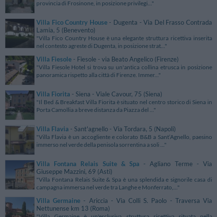
provincia di Frosinone, in posizione privilegi..."
Villa Fico Country House
- Dugenta - Via Del Frasso Contrada
Lamia, 5 (Benevento)
"Villa Fico Country House è una elegante struttura ricettiva inserita
nel contesto agreste di Dugenta, in posizione strat..."
Villa Fiesole
- Fiesole - via Beato Angelico (Firenze)
"Villa Fiesole Hotel si trova su un'antica collina etrusca in posizione
panoramica rispetto alla città di Firenze. Immer..."
Villa Fiorita
- Siena - Viale Cavour, 75 (Siena)
"Il Bed & Breakfast Villa Fiorita è situato nel centro storico di Siena in
Porta Camollia a breve distanza da Piazza del ..."
Villa Flavia
- Sant'agnello - Via Tordara, 5 (Napoli)
"Villa Flavia è un accogliente e colorato B&B a Sant’Agnello, paesino
immerso nel verde della penisola sorrentina a soli ..."
Villa Fontana Relais Suite & Spa
- Agliano Terme - Via
Giuseppe Mazzini, 69 (Asti)
"Villa Fontana Relais Suite & Spa è una splendida e signorile casa di
campagna immersa nel verde tra Langhe e Monferrato,..."
Villa Germaine
- Ariccia - Via Colli S. Paolo - Traversa Via
Nettunense km 13 (Roma)
"Villa Germaine è un'esclusiva struttura ricettiva situata nella