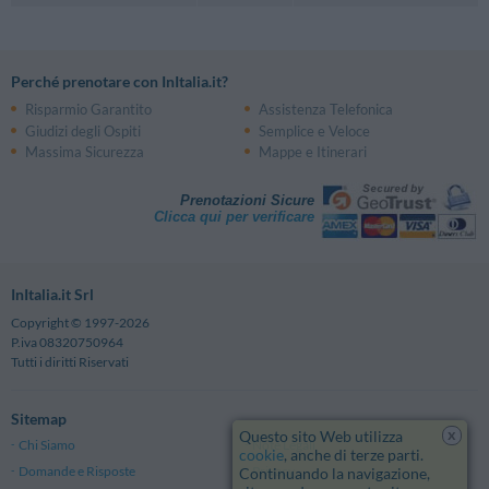
Perché prenotare con InItalia.it?
Risparmio Garantito
Assistenza Telefonica
Giudizi degli Ospiti
Semplice e Veloce
Massima Sicurezza
Mappe e Itinerari
Prenotazioni Sicure
Clicca qui per verificare
InItalia.it Srl
Copyright © 1997-2026
P.iva 08320750964
Tutti i diritti Riservati
Sitemap
x
Questo sito Web utilizza
Chi Siamo
Note Legali
cookie
, anche di terze parti.
Domande e Risposte
Privacy
Continuando la navigazione,