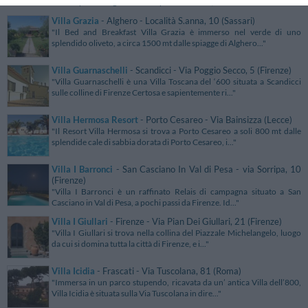
in uno splendido giardino con piante secolari, nel c..."
Villa Grazia
- Alghero - Località S.anna, 10 (Sassari)
"Il Bed and Breakfast Villa Grazia è immerso nel verde di uno
splendido oliveto, a circa 1500 mt dalle spiagge di Alghero..."
Villa Guarnaschelli
- Scandicci - Via Poggio Secco, 5 (Firenze)
"Villa Guarnaschelli è una Villa Toscana del ‘600 situata a Scandicci
sulle colline di Firenze Certosa e sapientemente ri..."
Villa Hermosa Resort
- Porto Cesareo - Via Bainsizza (Lecce)
"Il Resort Villa Hermosa si trova a Porto Cesareo a soli 800 mt dalle
splendide cale di sabbia dorata di Porto Cesareo, i..."
Villa I Barronci
- San Casciano In Val di Pesa - via Sorripa, 10
(Firenze)
"Villa I Barronci è un raffinato Relais di campagna situato a San
Casciano in Val di Pesa, a pochi passi da Firenze. Id..."
Villa I Giullari
- Firenze - Via Pian Dei Giullari, 21 (Firenze)
"Villa I Giullari si trova nella collina del Piazzale Michelangelo, luogo
da cui si domina tutta la città di Firenze, e i..."
Villa Icidia
- Frascati - Via Tuscolana, 81 (Roma)
"Immersa in un parco stupendo, ricavata da un’ antica Villa dell’800,
Villa Icidia è situata sulla Via Tuscolana in dire..."