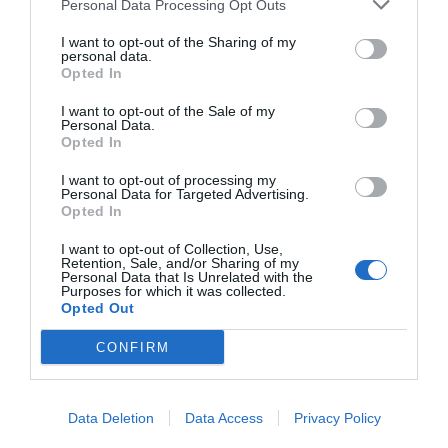
Personal Data Processing Opt Outs
Villa Giovina
- Bagnaturo - Via Villa Giovina, 38 (L'Aquila)
I want to opt-out of the Sharing of my
"Villa Giovina è un'accogliente residenza di campagna situata a
personal data.
Pratola Peligna, a pochi km da Sulmona. Immersa nel verd..."
Opted In
Villa Girasole
- San Lorenzo - Via Miramare (Siracusa)
I want to opt-out of the Sale of my
Personal Data.
"Villa Girasole è una casa vacanza di Noto, in posizione di assoluto
Opted In
prestigio per visitare tutte le bellezze della Sicil..."
I want to opt-out of processing my
Villa Giulia
- Vallio Terme - Via Sopranico, 51 (Brescia)
Personal Data for Targeted Advertising.
"Villa Giulia è un romantico bed & breakfast immerso in un'oasi di
Opted In
quiete a Vallio Terme, paese della Val Sabbia a pochi ..."
I want to opt-out of Collection, Use,
Villa Giulia
- Lequile - Via Lecce, 102/104 (Lecce)
Retention, Sale, and/or Sharing of my
"Villa Giulia sorge a Lequile, a circa 1 km da Lecce, in posizione
Personal Data that Is Unrelated with the
privilegiata rispetto alle maggiori attrattive della z..."
Purposes for which it was collected.
Opted Out
VIlla Giulietta
- Fiesso D'artico - Riviera Del Brenta, 169
(Venezia)
CONFIRM
"L’Hotel Villa Giulietta di Fiesso D'Artico offre un connubio di
modernità e tradizione, per un soggiorno unico nel cuore..."
Villa Grancassa
- San Donato Val di Comino - via Roma, 8
Data Deletion
(Frosinone)
Data Access
Privacy Policy
"Villa Grancassa è una residenza d'epoca costruita nel 1853, immersa