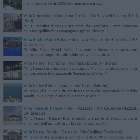
in un’area a verde di 30000 mq, immerso nei pr..."
Villa Ernestina
- Castellana Grotte - Via Selva Di Fasano, 29/B
(Bari)
"Villa Ernestina si trova a 800 metri da Castellana Grotte, immersa
nella tranquillità della campagna pugliese. Ideale p..."
Villa Ersilia Hotel Relais
- Soverato - Via Trento E Trieste, 140
(Catanzaro)
"Il Villa Ersilia Hotel Relais è situato a Soverato in posizione
panoramica lungo il litorale calabrese. Ubicato a breve..."
Villa Faieta
- Fiumicino - Via Passo Buole, 97 (Roma)
"Villa Faieta è una nuovissima struttura di Fiumicino, situata a 5 minuti
dall'aeroporto Internazionale "Leonardo da Vinc..."
Villa Felice Relais
- Amalfi - via Tuoro (Salerno)
"Il Relais Villa Felice è situato in una zona che sovrasta la splendida
Amalfi, in un luogo in cui si riuniscono la belle..."
Villa Fenaroli Palace Hotel
- Rezzato - Via Giuseppe Mazzini,
14 (Brescia)
"Villa Fenaroli Palace Hotel è situato alle porte di Brescia a pochi
chilometri dall'uscita Brescia Est dell'autostrada A..."
Villa Ferrari Relais
- Ceprano - Via Casilina (Frosinone)
"Villa Ferrari Relais è una splendida villa del 1700 situata a Ceprano, in