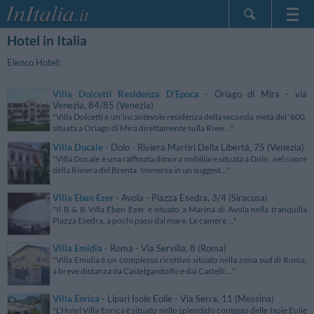
Hotel in Italia
Home Page
Le mie Prenotazioni
Elenco Hotel:
InItalia Club
Villa Dolcetti Residenza D'Epoca
- Oriago di Mira - via
Lingua
Venezia, 84/85 (Venezia)
"Villa Dolcetti è un'incantevole residenza della seconda metà del '600,
situata a Oriago di Mira direttamente sulla Rivie..."
Villa Ducale
- Dolo - Riviera Martiri Della Libertà, 75 (Venezia)
"Villa Ducale è una raffinata dimora nobiliare situata a Dolo, nel cuore
della Riviera del Brenta. Immersa in un suggest..."
Villa Eben Ezer
- Avola - Piazza Esedra, 3/4 (Siracusa)
"Il B & B Villa Eben Ezer è situato a Marina di Avola nella tranquilla
Piazza Esedra, a pochi passi dal mare. Le camere ..."
Villa Emidia
- Roma - Via Servilia, 8 (Roma)
"Villa Emidia è un complesso ricettivo situato nella zona sud di Roma,
a breve distanza da Castelgandolfo e dai Castelli ..."
Villa Enrica
- Lipari Isole Eolie - Via Serra, 11 (Messina)
"L’Hotel Villa Enrica è situato nello splendido contesto delle Isole Eolie