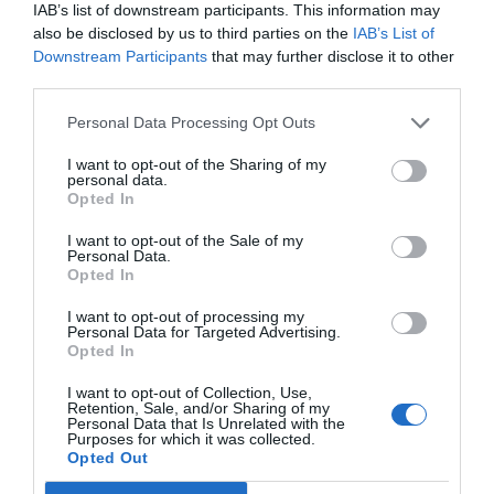
IAB’s list of downstream participants. This information may
also be disclosed by us to third parties on the
IAB’s List of
Servizi Inclusi nel prezzo
Downstream Participants
that may further disclose it to other
Accettati Animali Piccola Taglia
Cassaforte
third parties.
Ristorante e Bar
Connessione ad Internet
Lavanderia
Noleggio Biciclette
Parcheggio Interno in box Privato
Personal Data Processing Opt Outs
Per i nostri ospiti a disposizione : parcheggio privato- piscina privata - ampi
Piscina Esterna
Servizio Fax
Servizi a Pagamento
spazi all'aperto - inoltre ogni appartamento è dotato da terrazzi di cui 3
I want to opt-out of the Sharing of my
Servizio Fotocopiatrice
panoramici con vista mare -monti e attrezzati con tavoli e sedie barbecue e
personal data.
sdraio.
Transfer da/per Aeroporto
Transfer da/per Porto
Opted In
Caratteristiche dell'hotel
I want to opt-out of the Sale of my
Giardino
Ristrutturato recentemente
Personal Data.
Terrazza
Vista Panoramica
Opted In
I want to opt-out of processing my
Personal Data for Targeted Advertising.
Opted In
I want to opt-out of Collection, Use,
Retention, Sale, and/or Sharing of my
Personal Data that Is Unrelated with the
Purposes for which it was collected.
Opted Out