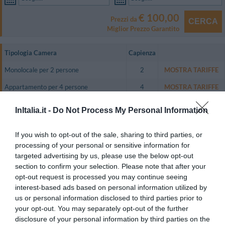
€ 100,00
Prezzi da
CERCA
Miglior Prezzo Garantito
Tipologia Camera
Capienza
Monolocale per 2 persone
2
MOSTRA TARIFFE
Appartamento per 4 persone
4
MOSTRA TARIFFE
Appartamento per 5 persone
5
MOSTRA TARIFFE
InItalia.it -
Do Not Process My Personal Information
Appartamento per 6 persone
6
MOSTRA TARIFFE
If you wish to opt-out of the sale, sharing to third parties, or
I quattro appartamenti di Villa Flavia sono arredati con attenzione secondo
processing of your personal or sensitive information for
il tipico stile sorrentino. Sono ampi e confortevoli, accessoriati per
targeted advertising by us, please use the below opt-out
soddisfare ogni esigenza. Hanno tutti cucina o angolo cottura e dispongono
di pentole e stoviglie, lavatrice, lenzuola ed asciugamani, aria condizionata,
section to confirm your selection. Please note that after your
televisore, internet wi-fi, cassaforte, ferro da stiro. Alcuni appartamenti
opt-out request is processed you may continue seeing
offrono terrazza o balconata panoramica.
interest-based ads based on personal information utilized by
Camere disponibili: Monolocale per 2 persone, Appartamento per 4
us or personal information disclosed to third parties prior to
persone, Appartamento per 5 persone, Appartamento per 6 persone.
your opt-out. You may separately opt-out of the further
disclosure of your personal information by third parties on the