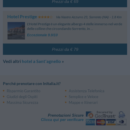
Prezzi da € 69
Hotel Prestige
Via Nastro Azzurro 23
,
Sorrento (NA)
- 1.8 Km
L'Hotel Prestige è un elegante albergo 4 stelle immerso nel verde
delle colline che circondando Sorrento, in ...
Eccezionale 9.9/10
Prezzi da € 79
Vedi altri
hotel a Sant'agnello
»
Perché prenotare con InItalia.it?
Risparmio Garantito
Assistenza Telefonica
Giudizi degli Ospiti
Semplice e Veloce
Massima Sicurezza
Mappe e Itinerari
Prenotazioni Sicure
Clicca qui per verificare