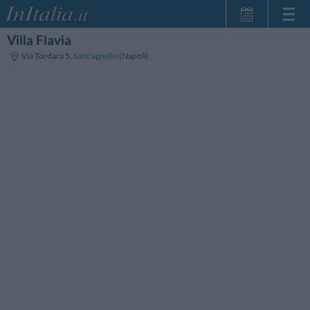
Villa Flavia
Home Page
Via Tordara 5
,
Sant'agnello
(Napoli)
Le mie Prenotazioni
InItalia Club
Lingua