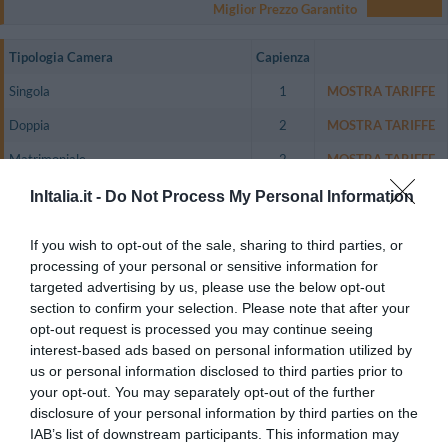
Miglior Prezzo Garantito
Tipologia Camera
Capienza
Singola
1
MOSTRA TARIFFE
Doppia
2
MOSTRA TARIFFE
Matrimoniale
2
MOSTRA TARIFFE
Tripla
3
MOSTRA TARIFFE
InItalia.it -
Do Not Process My Personal Information
Doppia uso Singola
1
MOSTRA TARIFFE
If you wish to opt-out of the sale, sharing to third parties, or
processing of your personal or sensitive information for
L'hotel dispone di 36 camere dotate di servizi privati con box doccia e
asciugacapelli, telefono diretto, TV color satellitare, condizionatore d'aria
targeted advertising by us, please use the below opt-out
autonomo e serramenti con doppi vetri ad alto abbattimento del rumore.
section to confirm your selection. Please note that after your
Camere disponibili: Singola, Doppia, Matrimoniale, Tripla, Doppia uso
opt-out request is processed you may continue seeing
Singola.
interest-based ads based on personal information utilized by
us or personal information disclosed to third parties prior to
your opt-out. You may separately opt-out of the further
disclosure of your personal information by third parties on the
Servizi Inclusi nel prezzo
IAB’s list of downstream participants. This information may