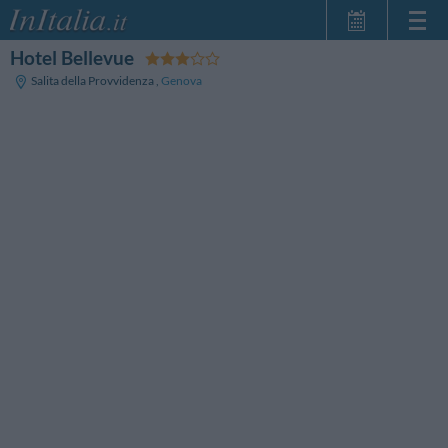
Hotel Bellevue
Home Page
Salita della Provvidenza
,
Genova
Le mie Prenotazioni
InItalia Club
Lingua