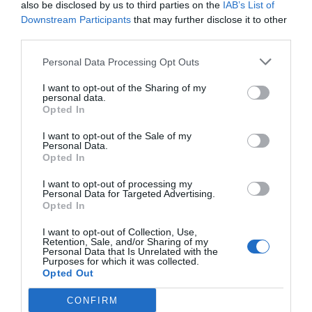
also be disclosed by us to third parties on the
IAB’s List of
Accettati Animali
Accettati Animali Piccola Taglia
Ristorante e Bar
Aria condizionata nelle aree
Ascensore
Downstream Participants
that may further disclose it to other
comuni
Cassaforte
third parties.
La prima colazione è servita nell'apposita sala dalle ore 7:30 alle ore 10:00.
Check In e Check Out Rapidi
Connessione ad Internet
Servizi a Pagamento
Deposito Bagagli
Informazioni Turistiche
Personal Data Processing Opt Outs
Internet Point
Personale Multilingua
Bar
Caffetteria
Caratteristiche dell'hotel
I want to opt-out of the Sharing of my
Portiere
Quotidiani
Parcheggio Esterno non
Parcheggio Esterno su strada
personal data.
Reception - 24 ore su 24
Servizio Fax
convenzionato
Parcheggio Interno Coperto
Opted In
Camere Non Fumatori
Camere familiari
Servizio Fotocopiatrice
Parcheggio Interno in box Privato
Servizio medico
Edificio storico
Fronte Mare
I want to opt-out of the Sale of my
Gay Friendly
Ristrutturato recentemente
Personal Data.
Terrazza
Vista Panoramica
Opted In
I want to opt-out of processing my
Personal Data for Targeted Advertising.
Opted In
I want to opt-out of Collection, Use,
Retention, Sale, and/or Sharing of my
Personal Data that Is Unrelated with the
Purposes for which it was collected.
Opted Out
CONFIRM