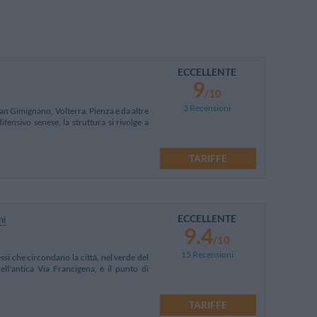
ECCELLENTE
9
/10
3 Recensioni
San Gimignano, Volterra, Pienza e da altre
fensivo senese, la struttura si rivolge a
TARIFFE
ECCELLENTE
ni
9.4
/10
15 Recensioni
essi che circondano la città, nel verde del
l'antica Via Francigena, è il punto di
TARIFFE