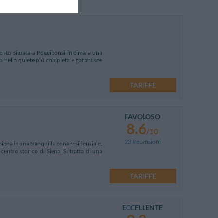
ecento situata a Poggibonsi in cima a una
o nella quiete più completa e garantisce
TARIFFE
FAVOLOSO
8.6
/10
23 Recensioni
 Siena in una tranquilla zona residenziale,
 centro storico di Siena. Si tratta di una
TARIFFE
ECCELLENTE