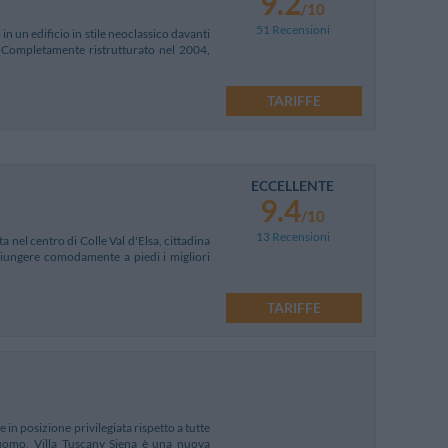
9.2
/10
51 Recensioni
 in un edificio in stile neoclassico davanti
 Completamente ristrutturato nel 2004,
TARIFFE
ECCELLENTE
9.4
/10
13 Recensioni
 nel centro di Colle Val d'Elsa, cittadina
giungere comodamente a piedi i migliori
TARIFFE
 in posizione privilegiata rispetto a tutte
Duomo, Villa Tuscany Siena è una nuova