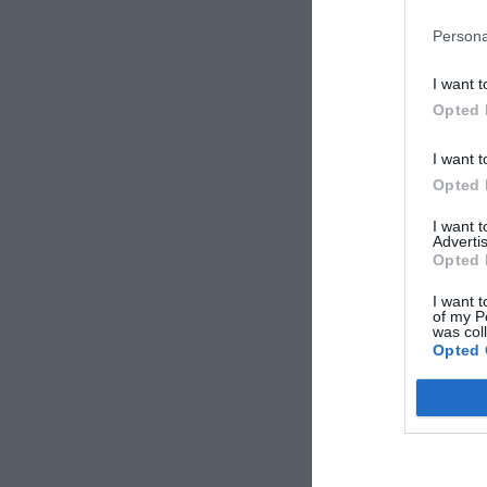
Persona
I want t
Opted 
I want t
Opted 
I want 
Advertis
Opted 
I want t
of my P
was col
Opted 