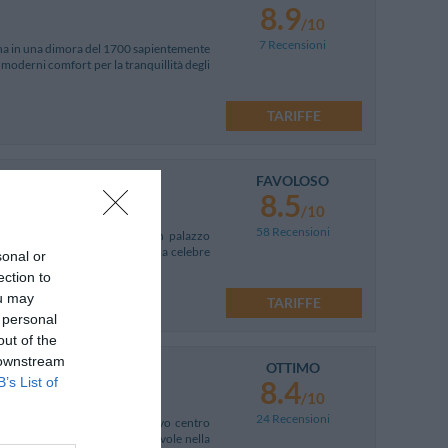
8.9
/10
7 Recensioni
oscana in una dimora del 1700 sapientemente
i moderni comfort per la tranquillità degli
TARIFFE
FAVOLOSO
8.5
/10
58 Recensioni
ana. La struttura consiste in un palazzo
l centro storico cittadino con la celebre
sonal or
ection to
ou may
TARIFFE
 personal
out of the
 downstream
OTTIMO
8.4
B’s List of
/10
24 Recensioni
situata a soli 2 km dal suggestivo centro
a. Ideale per una vacanza piacevole nella