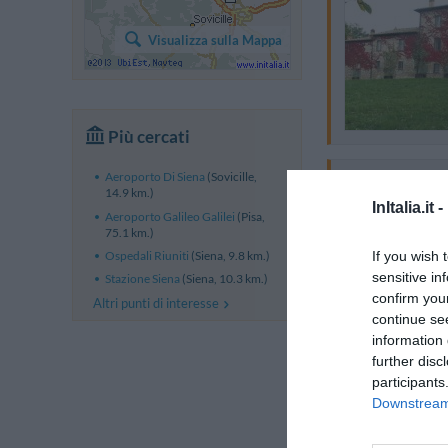
Visualizza sulla Mappa
Più cercati
Aeroporto Di Siena
(Sovicille,
14.9 km.)
InItalia.it -
Aeroporto Galileo Galilei
(Pisa,
75.1 km.)
Ospedali Riuniti
(Siena, 9.8 km.)
If you wish 
sensitive in
Stazione Siena
(Siena, 10.3 km.)
confirm you
Altri punti di interesse
continue se
information 
further disc
participants
Downstream 