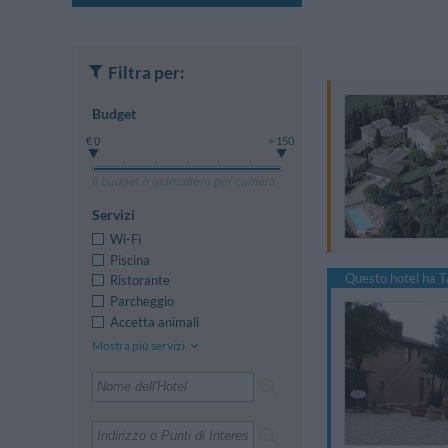
Filtra per:
Budget
€ 0
> 150
Il budget è giornaliero per camera
Servizi
Wi-Fi
Piscina
Questo hotel ha T
Ristorante
Parcheggio
Accetta animali
Mostra più servizi