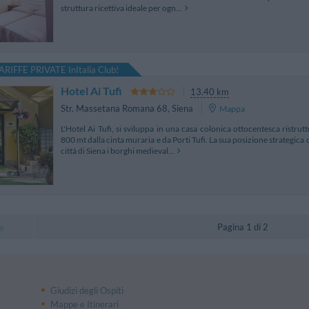
struttura ricettiva ideale per ogn...
ARIFFE PRIVATE InItalia Club!
Hotel Ai Tufi
13.40 km
Str. Massetana Romana 68
,
Siena
Mappa
L'Hotel Ai Tufi, si sviluppa in una casa colonica ottocentesca ristrut
800 mt dalla cinta muraria e da Porti Tufi. La sua posizione strategi
città di Siena i borghi medieval...
Pagina 1 di 2
e
Giudizi degli Ospiti
Mappe e Itinerari