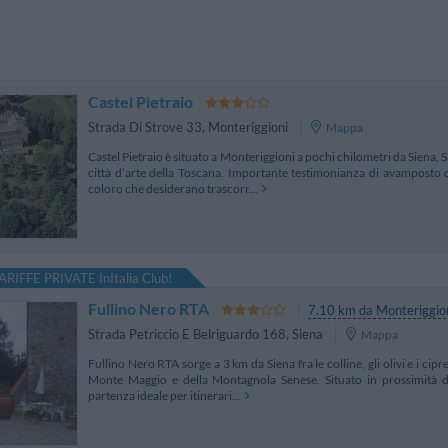
Castel Pietraio
Strada Di Strove 33
,
Monteriggioni
Mappa
Castel Pietraio è situato a Monteriggioni a pochi chilometri da Siena, 
città d’arte della Toscana. Importante testimonianza di avamposto di
coloro che desiderano trascorr...
ARIFFE PRIVATE InItalia Club!
Fullino Nero RTA
7.10 km da Monteriggio
Strada Petriccio E Belriguardo 168
,
Siena
Mappa
Fullino Nero RTA sorge a 3 km da Siena fra le colline, gli olivi e i cipr
Monte Maggio e della Montagnola Senese. Situato in prossimità del
partenza ideale per itinerari...