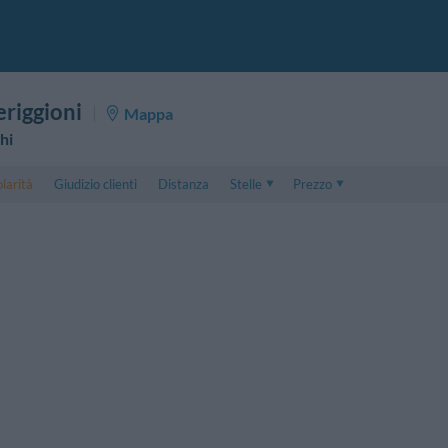
riggioni
Mappa
hi
larità
Giudizio clienti
Distanza
Stelle
Prezzo
Prezzo
5 . . 1
Prezzo Camera Doppia
1 . . 5
Prezzo Camera Tripla