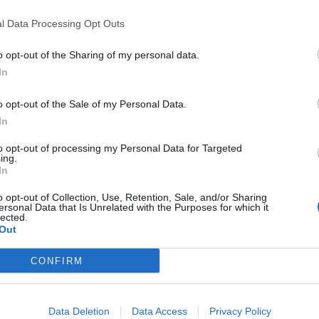
splendida città del Palio, il S...
l Data Processing Opt Outs
o opt-out of the Sharing of my personal data.
In
Sangallo Park Hotel
9.19 km
Strada di Vico Alto 2
,
Siena
Mappa
o opt-out of the Sale of my Personal Data.
Il Sangallo Park Hotel vanta una posizione panoramica sulla collina di V
In
Siena. Immerso nel verde di un ampio giardino, il Sangallo Park Hote
Siena Nord della superstrada...
to opt-out of processing my Personal Data for Targeted
ing.
In
o opt-out of Collection, Use, Retention, Sale, and/or Sharing
ersonal Data that Is Unrelated with the Purposes for which it
Albergo Minerva
11.29 km
lected.
via Garibaldi 72
,
Siena
Mappa
Out
L'Albergo Minerva è situato nel centro storico di Siena, a 10 minu
Stazione ferroviaria, in posizione dominante sul panorama della citt
CONFIRM
distanza dalla struttura, consentendo...
La struttura vicino Monteriggioni con più giudizi, ben 1
Data Deletion
Data Access
Privacy Policy