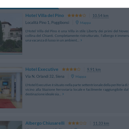
ARIFFE PRIVATE InItalia Club!
Hotel Villa del Pino
10.54 km
Località Pino 1
,
Poggibonsi
Mappa
L'Hotel Villa del Pino è una Villa in stile Liberty dei primi del Nov
collina del Chianti. Completamente ristrutturato, l'albergo è immers
una vacanza di lusso in un ambient...
Hotel Executive
9.91 km
Via N. Orlandi 32
,
Siena
Mappa
L'Hotel Executive è situato nella parte settentrionale della periferia di
vicino alla Stazione ferroviaria locale e facilmente raggiungibile dal
destinazione ideale sia...
Albergo Chiusarelli
11.33 km