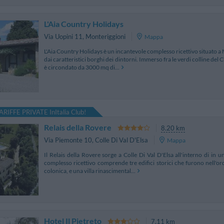
L'Aia Country Holidays
Via Uopini 11
,
Monteriggioni
Mappa
L'Aia Country Holidays è un incantevole complesso ricettivo situato a 
dai caratteristici borghi dei dintorni. Immerso fra le verdi colline del
è circondato da 3000 mq di...
ARIFFE PRIVATE InItalia Club!
Relais della Rovere
8.20 km
Via Piemonte 10
,
Colle Di Val D'Elsa
Mappa
Il Relais della Rovere sorge a Colle Di Val D'Elsa all'interno di in u
complesso ricettivo comprende tre edifici storici che furono nell'
colonica, e una villa rinascimental...
Hotel Il Pietreto
7.11 km