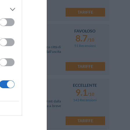
TARIFFE
FAVOLOSO
8.7
/10
51 Recensioni
ico Alto, alle porte della storica città di
l è facilmente raggiungibile dall'uscita
TARIFFE
ECCELLENTE
9.1
/10
143 Recensioni
ti da Piazza del Campo e a 500 mt dalla
à. L'uscita autostradale si trova a breve
43!
TARIFFE