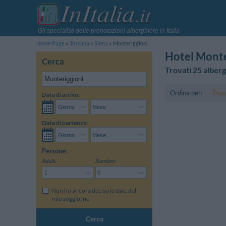
Gli specialisti delle prenotazioni alberghiere in Italia
Home Page
Toscana
Siena
Monteriggioni
Hotel Monte
Cerca
Trovati 25 alberg
Ordina per:
Popo
Data di arrivo:
Data di partenza:
Persone:
Adulti:
Bambini:
Non ho ancora deciso le date del
mio soggiorno
Cerca