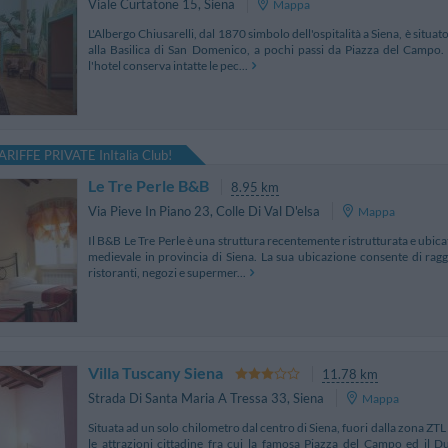
Viale Curtatone 15
,
Siena
Mappa
L'Albergo Chiusarelli, dal 1870 simbolo dell'ospitalità a Siena, è situato
alla Basilica di San Domenico, a pochi passi da Piazza del Campo.
l'hotel conserva intatte le pec...
ARIFFE PRIVATE InItalia Club!
Le Tre Perle B&B
8.95 km
Via Pieve In Piano 23
,
Colle Di Val D'elsa
Mappa
Il B&B Le Tre Perle è una struttura recentemente ristrutturata e ubicata
medievale in provincia di Siena. La sua ubicazione consente di rag
ristoranti, negozi e supermer...
Villa Tuscany Siena
11.78 km
Strada Di Santa Maria A Tressa 33
,
Siena
Mappa
Situata ad un solo chilometro dal centro di Siena, fuori dalla zona ZTL e
le attrazioni cittadine fra cui la famosa Piazza del Campo ed il 