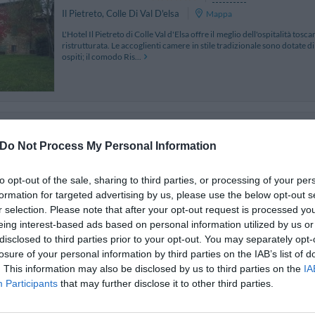
Il Pietreto
,
Colle Di Val D'elsa
Mappa
L'Hotel Il Pietreto di Colle Val d'Elsa offre il meglio dell'ospitalità t
ristrutturata. Le accoglienti camere in stile tradizionale sono dotate d
ospiti; il comodo Ris...
Villa Piccola Siena
8.95 km
Viale Pietriccio E Belriguardo
,
Siena
Do Not Process My Personal Information
Mappa
L'Hotel Villa Piccola Siena è ubicato a Siena nel cuore della Tosc
ottocentesco sapientemente rinnovato ed è l'ideale per raggiungere i
to opt-out of the sale, sharing to third parties, or processing of your per
Piazza del Campo, il Duomo e i princi...
formation for targeted advertising by us, please use the below opt-out s
r selection. Please note that after your opt-out request is processed y
eing interest-based ads based on personal information utilized by us or
disclosed to third parties prior to your opt-out. You may separately opt-
losure of your personal information by third parties on the IAB’s list of
Soggiorno Lo Stellino
8.60 km
. This information may also be disclosed by us to third parties on the
IA
Via Fiorentina 95/97
,
Siena
Mappa
Participants
that may further disclose it to other third parties.
Soggiorno Lo Stellino è un'accogliente struttura ricettiva di Siena, 
storico, a breve distanza dalla superstada e dalla Stazione ferroviari