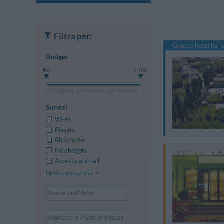
Filtra per:
Questo hotel ha T
Budget
€ 0
> 150
Il budget è giornaliero per camera
Servizi
Wi-Fi
Piscina
Ristorante
Parcheggio
Accetta animali
Mostra più servizi