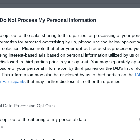
Delta Hotel
5.94 km
Do Not Process My Personal Information
Viale Diaz 135
,
Montevarchi
Mappa
Il Delta Hotel, recentemente ristrutturato in modo elegante e raffina
to opt-out of the sale, sharing to third parties, or processing of your per
strategica a soli 200 mt dalla Stazione ferroviaria, a circa 2 km dal cas
formation for targeted advertising by us, please use the below opt-out s
auto dall'aeroporto di Fir...
r selection. Please note that after your opt-out request is processed y
eing interest-based ads based on personal information utilized by us or
disclosed to third parties prior to your opt-out. You may separately opt-
losure of your personal information by third parties on the IAB’s list of
Residenza San Giovanni
5.80 km
. This information may also be disclosed by us to third parties on the
IA
Participants
that may further disclose it to other third parties.
Via Mannozzi 26
,
San Giovanni Valdarno
Mappa
La Residenza San Giovanni si trova nel centro storico di San Giova
ferroviaria che collega agevolmente la cittadina con la Stazione Santa
Arezzo. In posizione strategica...
l Data Processing Opt Outs
La struttura vicino Cavriglia con più giudizi, ben 18!
o opt-out of the Sharing of my personal data.
In
Villa La Borghetta
9.87 km
Via Del Cesto
,
Figline Valdarno
Mappa