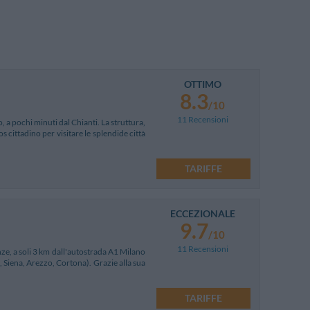
OTTIMO
8.3
/10
11 Recensioni
, a pochi minuti dal Chianti. La struttura,
s cittadino per visitare le splendide città
TARIFFE
ECCEZIONALE
9.7
/10
11 Recensioni
nze, a soli 3 km dall'autostrada A1 Milano
, Siena, Arezzo, Cortona). Grazie alla sua
TARIFFE