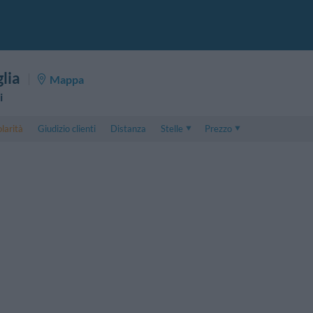
lia
Mappa
i
larità
Giudizio clienti
Distanza
Stelle
Prezzo
Prezzo
5 . . 1
Prezzo Camera Doppia
1 . . 5
Prezzo Camera Tripla