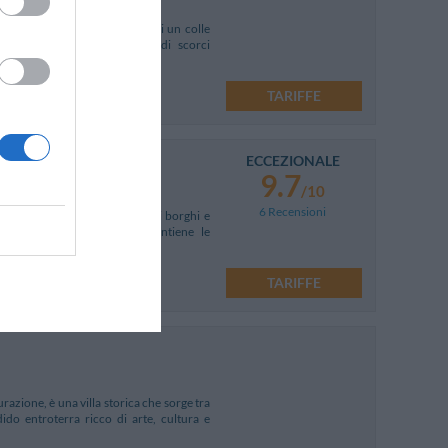
 e Arezzo, sul grazioso lato di un colle
del XIV secolo offre splendidi scorci
TARIFFE
ECCEZIONALE
9.7
Mappa
/10
6 Recensioni
pochi minuti dai più importanti borghi e
lino medievale, l'albergo mantiene le
TARIFFE
razione, è una villa storica che sorge tra
dido entroterra ricco di arte, cultura e