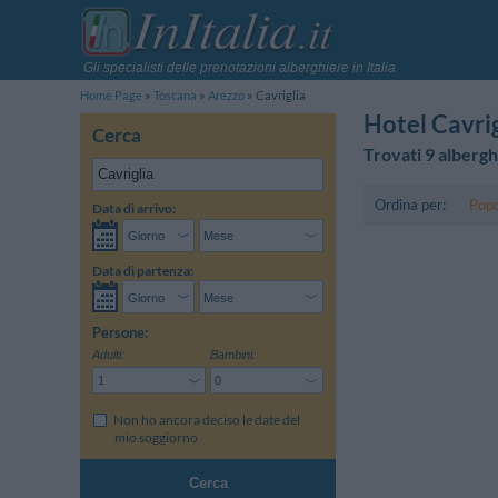
Gli specialisti delle prenotazioni alberghiere in Italia
Home Page
Toscana
Arezzo
Cavriglia
Hotel Cavrig
Cerca
Trovati 9 albergh
Ordina per:
Popo
Data di arrivo:
Data di partenza:
Persone:
Adulti:
Bambini:
Non ho ancora deciso le date del
mio soggiorno
Cerca