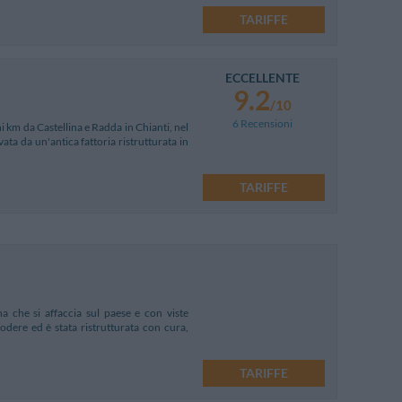
TARIFFE
ECCELLENTE
9.2
/10
6 Recensioni
 km da Castellina e Radda in Chianti, nel
ata da un'antica fattoria ristrutturata in
TARIFFE
na che si affaccia sul paese e con viste
odere ed è stata ristrutturata con cura,
TARIFFE