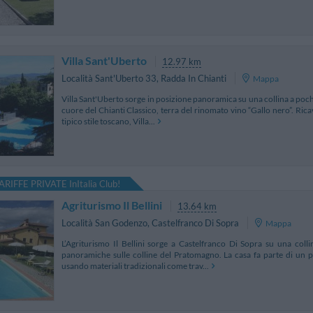
Villa Sant'Uberto
12.97 km
Località Sant'Uberto 33
,
Radda In Chianti
Mappa
Villa Sant'Uberto sorge in posizione panoramica su una collina a pochi
cuore del Chianti Classico, terra del rinomato vino “Gallo nero”. Ricav
tipico stile toscano, Villa...
ARIFFE PRIVATE InItalia Club!
Agriturismo Il Bellini
13.64 km
Località San Godenzo
,
Castelfranco Di Sopra
Mappa
L’Agriturismo Il Bellini sorge a Castelfranco Di Sopra su una colli
panoramiche sulle colline del Pratomagno. La casa fa parte di un p
usando materiali tradizionali come trav...