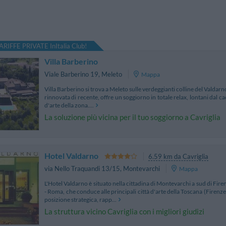
ARIFFE PRIVATE InItalia Club!
Villa Barberino
Viale Barberino 19
,
Meleto
Mappa
Villa Barberino si trova a Meleto sulle verdeggianti colline del Valdarno
rinnovata di recente, offre un soggiorno in totale relax, lontani dal cao
d'arte della zona....
La soluzione più vicina per il tuo soggiorno a Cavriglia
Hotel Valdarno
6.59 km da Cavriglia
via Nello Traquandi 13/15
,
Montevarchi
Mappa
L'Hotel Valdarno è situato nella cittadina di Montevarchi a sud di Fire
- Roma, che conduce alle principali città d'arte della Toscana (Firenze
posizione strategica, rapp...
La struttura vicino Cavriglia con i migliori giudizi