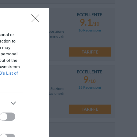
ECCELLENTE
9.1
/10
10 Recensioni
to, è situato a Montevarchi, in posizione
sonal or
ello autostradale della A1 e a 50 minuti di
ection to
ou may
TARIFFE
 personal
out of the
 downstream
ECCELLENTE
B’s List of
9
/10
18 Recensioni
nni Valdarno, a due passi dalla Stazione
 Maria Novella di Firenze e la Stazione di
TARIFFE