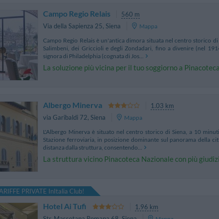
Campo Regio Relais
560 m
Via della Sapienza 25
,
Siena
Mappa
Campo Regio Relais è un'antica dimora situata nel centro storico di
Salimbeni, dei Griccioli e degli Zondadari, fino a divenire (nel 19
signora di Philadelphia (cognata di Jos...
La soluzione più vicina per il tuo soggiorno a Pinacote
Albergo Minerva
1.03 km
via Garibaldi 72
,
Siena
Mappa
L'Albergo Minerva è situato nel centro storico di Siena, a 10 minu
Stazione ferroviaria, in posizione dominante sul panorama della citt
distanza dalla struttura, consentendo...
La struttura vicino Pinacoteca Nazionale con più giudiz
ARIFFE PRIVATE InItalia Club!
Hotel Ai Tufi
1.96 km
Str. Massetana Romana 68
,
Siena
Mappa