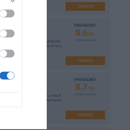
TARIFFE
FAVOLOSO
8.6
/10
23 Recensioni
 Siena in una tranquilla zona residenziale,
 centro storico di Siena. Si tratta di una
TARIFFE
FAVOLOSO
8.7
/10
51 Recensioni
ico Alto, alle porte della storica città di
l è facilmente raggiungibile dall'uscita
TARIFFE