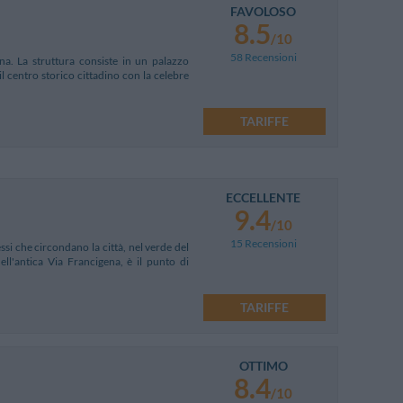
FAVOLOSO
8.5
/10
58 Recensioni
ana. La struttura consiste in un palazzo
l centro storico cittadino con la celebre
TARIFFE
ECCELLENTE
9.4
/10
15 Recensioni
essi che circondano la città, nel verde del
l'antica Via Francigena, è il punto di
TARIFFE
OTTIMO
8.4
/10