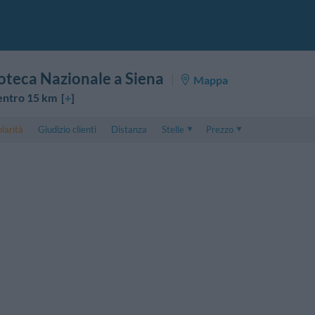
oteca Nazionale a Siena
Mappa
entro 15 km [
+
]
larità
Giudizio clienti
Distanza
Stelle
Prezzo
Prezzo
5 . . 1
Prezzo Camera Doppia
1 . . 5
Prezzo Camera Tripla