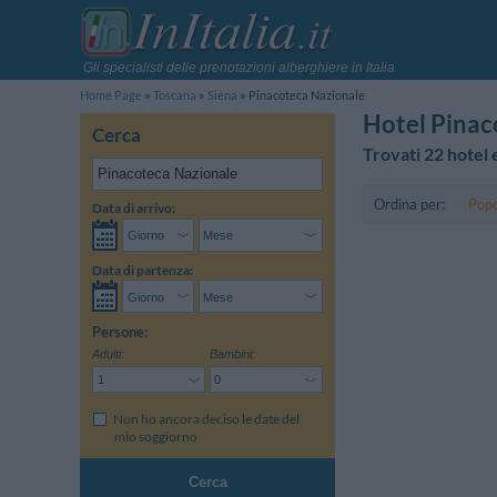
Gli specialisti delle prenotazioni alberghiere in Italia
Home Page
Toscana
Siena
Pinacoteca Nazionale
Hotel Pinac
Cerca
Trovati 22 hotel 
Ordina per:
Popo
Data di arrivo:
Data di partenza:
Persone:
Adulti:
Bambini:
Non ho ancora deciso le date del
mio soggiorno
Cerca