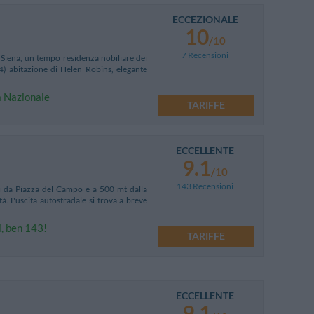
ECCEZIONALE
10
/10
7 Recensioni
 Siena, un tempo residenza nobiliare dei
14) abitazione di Helen Robins, elegante
ca Nazionale
TARIFFE
ECCELLENTE
9.1
/10
143 Recensioni
ti da Piazza del Campo e a 500 mt dalla
à. L'uscita autostradale si trova a breve
i, ben 143!
TARIFFE
ECCELLENTE
9.1