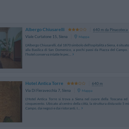
Albergo Chiusarelli
640 m da Pinacoteca 
Viale Curtatone 15
,
Siena
Mappa
L'Albergo Chiusarelli, dal 1870 simbolo dell'ospitalità a Siena, è situato
alla Basilica di San Domenico, a pochi passi da Piazza del Campo.
l'hotel conserva intatte le pec...
Hotel Antica Torre
640 m
Via Di Fieravecchia 7
,
Siena
Mappa
L'Hotel Antica Torre si trova a Siena nel cuore della Toscana ed 
cinquecento. Ubicato al centro della città, la struttura dista solo 5 
Campo, dai negozi e dai ristoranti. I...