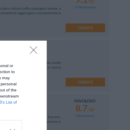
/10
17 Recensioni
turata e situata nella campagna senese, a
ca consente di raggiungere comodamente la
TARIFFE
 in posizione privilegiata rispetto a tutte
sonal or
Duomo, Villa Tuscany Siena è una nuova
ection to
ou may
TARIFFE
 personal
out of the
 downstream
FAVOLOSO
B’s List of
8.7
/10
4 Recensioni
 ricavata da un antico casolare toscano,
 Siena. Ha poche camere, molto luminose e