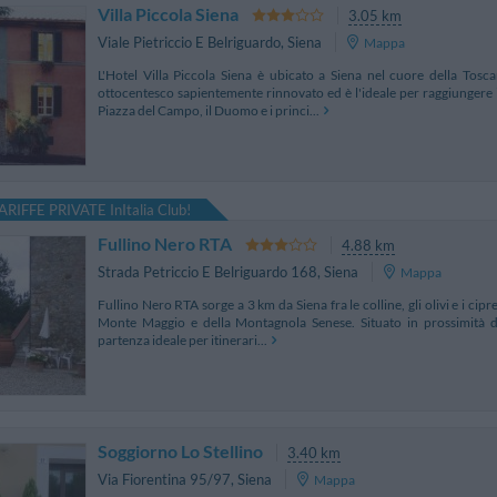
Villa Piccola Siena
3.05 km
Viale Pietriccio E Belriguardo
,
Siena
Mappa
L'Hotel Villa Piccola Siena è ubicato a Siena nel cuore della Tosc
ottocentesco sapientemente rinnovato ed è l'ideale per raggiungere i
Piazza del Campo, il Duomo e i princi...
ARIFFE PRIVATE InItalia Club!
Fullino Nero RTA
4.88 km
Strada Petriccio E Belriguardo 168
,
Siena
Mappa
Fullino Nero RTA sorge a 3 km da Siena fra le colline, gli olivi e i cipr
Monte Maggio e della Montagnola Senese. Situato in prossimità del
partenza ideale per itinerari...
Soggiorno Lo Stellino
3.40 km
Via Fiorentina 95/97
,
Siena
Mappa