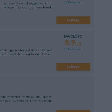
24 Recensioni
situata a soli 2 km dal suggestivo centro
a. Ideale per una vacanza piacevole nella
TARIFFE
FAVOLOSO
8.9
/10
10 Recensioni
Monteriggioni a breve distanza da Siena e
 Chianti, questo tipico agriturismo toscano
TARIFFE
ione strategica rispetto a Siena, Firenze,
meno note. Ricavato dalla ristrutturazione