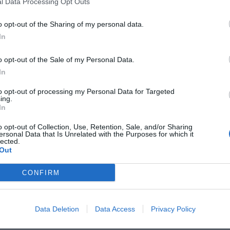
l Data Processing Opt Outs
o opt-out of the Sharing of my personal data.
In
Hotel Executive
2.69 km
Via N. Orlandi 32
,
Siena
Mappa
o opt-out of the Sale of my Personal Data.
In
L'Hotel Executive è situato nella parte settentrionale della periferia di
vicino alla Stazione ferroviaria locale e facilmente raggiungibile dal
destinazione ideale sia...
to opt-out of processing my Personal Data for Targeted
ing.
In
o opt-out of Collection, Use, Retention, Sale, and/or Sharing
ersonal Data that Is Unrelated with the Purposes for which it
Sangallo Park Hotel
3.07 km
lected.
Out
Strada di Vico Alto 2
,
Siena
Mappa
Il Sangallo Park Hotel vanta una posizione panoramica sulla collina di V
CONFIRM
Siena. Immerso nel verde di un ampio giardino, il Sangallo Park Hote
Siena Nord della superstrada...
Data Deletion
Data Access
Privacy Policy