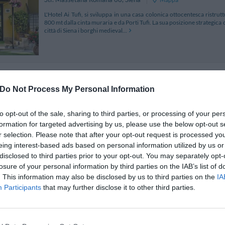
L'Hotel Ai Tufi, si sviluppa in una casa colonica ottocentesca ristrut
800 mt dalla cinta muraria e da Porti Tufi. La sua posizione strategi
città di Siena i borghi medieval...
Villa Tuscany Siena
1.41 km
Do Not Process My Personal Information
Strada Di Santa Maria A Tressa 33
,
Siena
Mappa
Situata ad un solo chilometro dal centro di Siena, fuori dalla zona ZTL e
to opt-out of the sale, sharing to third parties, or processing of your per
le attrazioni cittadine fra cui la famosa Piazza del Campo ed il 
formation for targeted advertising by us, please use the below opt-out s
struttura ricettiva ideale per ogn...
r selection. Please note that after your opt-out request is processed y
eing interest-based ads based on personal information utilized by us or
disclosed to third parties prior to your opt-out. You may separately opt-
losure of your personal information by third parties on the IAB’s list of
Fonte Dei Tufi
1.13 km
. This information may also be disclosed by us to third parties on the
IA
Participants
that may further disclose it to other third parties.
Strada dei Tufi 61
,
Siena
Mappa
Il B & B Fonte dei Tufi è una struttura accogliente e confortevole,
situata in posizione favorevolissima al centro storico della città di
spaziose, ben arredate e dotate di...