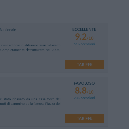
ECCELLENTE
Nazionale
9.2
/10
51 Recensioni
 in un edificio in stile neoclassico davanti
 Completamente ristrutturato nel 2004,
TARIFFE
FAVOLOSO
8.8
/10
23 Recensioni
è stato ricavato da una casa-torre del
minuti di cammino dalla famosa Piazza del
TARIFFE