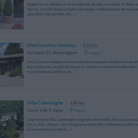
Soggiorno Lo Stellino è un'accogliente struttura ricettiva di Siena, 
storico, a breve distanza dalla superstada e dalla Stazione ferroviari
splendida città del Palio, il S...
L'Aia Country Holidays
4.20 km
Via Uopini 11
,
Monteriggioni
Mappa
L'Aia Country Holidays è un incantevole complesso ricettivo situato a 
dai caratteristici borghi dei dintorni. Immerso fra le verdi colline del
è circondato da 3000 mq di...
Villa Caselunghe
3.80 km
Via Le Tolfe 9
,
Siena
Mappa
L'Agriturismo Villa Caselunghe sorge nel centro della Toscana, in posiz
Lucca, Pisa , Arezzo, San Gimignano e tante altre bellissime località 
di una vecchia e conforte...