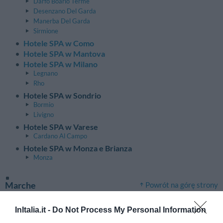
Darfo Boario Terme
Desenzano Del Garda
Manerba Del Garda
Sirmione
Hotele SPA w Como
Hotele SPA w Mantova
Hotele SPA w Milano
Legnano
Rho
Hotele SPA w Sondrio
Bormio
Livigno
Hotele SPA w Varese
Cardano Al Campo
Hotele SPA w Monza e Brianza
Monza
Marche
Powrót na górę strony
Hotele SPA w Ancona
Senigallia
InItalia.it -
Do Not Process My Personal Information
Hotele SPA w Ascoli Piceno