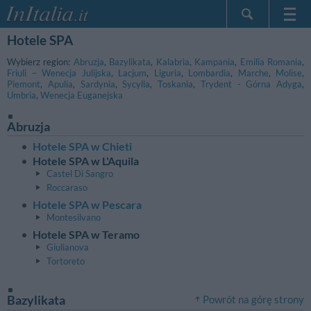
Hotele SPA
Strona główna
Moje Rezerwacje
Wybierz region:
Abruzja
,
Bazylikata
,
Kalabria
,
Kampania
,
Emilia Romania
,
Friuli – Wenecja Julijska
,
Lacjum
,
Liguria
,
Lombardia
,
Marche
,
Molise
,
InItalia Klub
Piemont
,
Apulia
,
Sardynia
,
Sycylia
,
Toskania
,
Trydent - Górna Adyga
,
Umbria
,
Wenecja Euganejska
Język
Abruzja
Hotele SPA w Chieti
Hotele SPA w L'Aquila
Castel Di Sangro
Roccaraso
Hotele SPA w Pescara
Montesilvano
Hotele SPA w Teramo
Giulianova
Tortoreto
Bazylikata
Powrót na górę strony