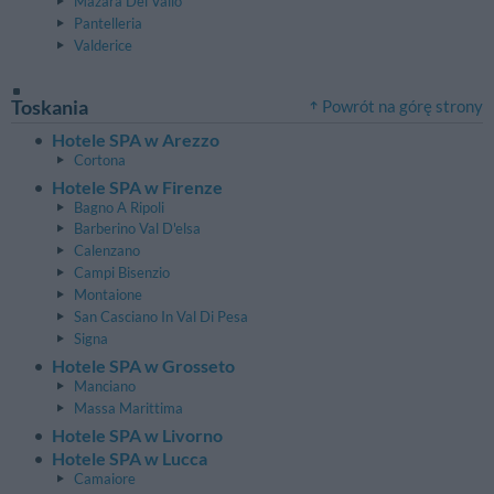
Mazara Del Vallo
Pantelleria
Valderice
Toskania
Powrót na górę strony
Hotele SPA w Arezzo
Cortona
Hotele SPA w Firenze
Bagno A Ripoli
Barberino Val D'elsa
Calenzano
Campi Bisenzio
Montaione
San Casciano In Val Di Pesa
Signa
Hotele SPA w Grosseto
Manciano
Massa Marittima
Hotele SPA w Livorno
Hotele SPA w Lucca
Camaiore