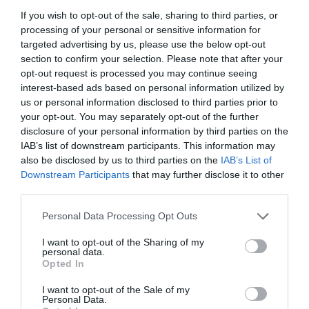
Hotele SPA w Pesaro E Urbino
If you wish to opt-out of the sale, sharing to third parties, or
Fano
processing of your personal or sensitive information for
Gabicce Mare
targeted advertising by us, please use the below opt-out
Pesaro
section to confirm your selection. Please note that after your
opt-out request is processed you may continue seeing
interest-based ads based on personal information utilized by
Molise
Powrót na górę strony
us or personal information disclosed to third parties prior to
Hotele SPA w Campobasso
your opt-out. You may separately opt-out of the further
disclosure of your personal information by third parties on the
Piemont
IAB’s list of downstream participants. This information may
Powrót na górę strony
also be disclosed by us to third parties on the
IAB’s List of
Hotele SPA w Alessandria
Downstream Participants
that may further disclose it to other
Hotele SPA w Asti
third parties.
Hotele SPA w Novara
Arona
Personal Data Processing Opt Outs
Hotele SPA w Torino
Bardonecchia
I want to opt-out of the Sharing of my
personal data.
Hotele SPA w Verbano-Cusio-Ossola
Opted In
Stresa
Verbania
I want to opt-out of the Sale of my
Personal Data.