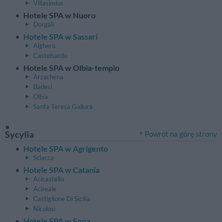
Villasimius
Hotele SPA w Nuoro
Dorgali
Hotele SPA w Sassari
Alghero
Castelsardo
Hotele SPA w Olbia-tempio
Arzachena
Badesi
Olbia
Santa Teresa Gallura
Sycylia
Powrót na górę strony
Hotele SPA w Agrigento
Sciacca
Hotele SPA w Catania
Acicastello
Acireale
Castiglione Di Sicilia
Nicolosi
Hotele SPA w Enna