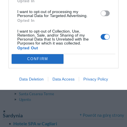
Opted In
Apulia
Powrót na górę strony
I want to opt-out of processing my
Hotele SPA w Bari
Personal Data for Targeted Advertising.
Castellana Grotte
Opted In
Monopoli
Polignano A Mare
I want to opt-out of Collection, Use,
Retention, Sale, and/or Sharing of my
Hotele SPA w Brindisi
Personal Data that Is Unrelated with the
Carovigno
Purposes for which it was collected.
Fasano
Opted Out
Ostuni
CONFIRM
Hotele SPA w Foggia
Peschici
Vieste
Hotele SPA w Lecce
Data Deletion
Data Access
Privacy Policy
Gallipoli
Porto Cesareo
Santa Cesarea Terme
Ugento
Sardynia
Powrót na górę strony
Hotele SPA w Cagliari