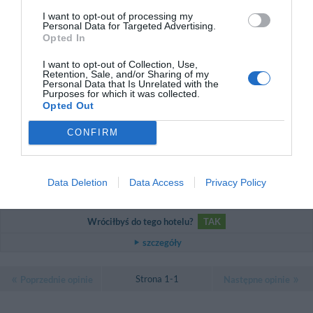
Austria
9.4
I want to opt-out of processing my
/10
Personal Data for Targeted Advertising.
Październik 2010
Opted In
Podróżujący z przyjaciółmi/kolegami z
pracy
I want to opt-out of Collection, Use,
Es war wunderbar!
Retention, Sale, and/or Sharing of my
Personal Data that Is Unrelated with the
Purposes for which it was collected.
Wróciłbyś do tego hotelu?
TAK
Opted Out
szczegóły
CONFIRM
FANTASTYCZNY
Giovanni
Włochy
8.5
/10
Lipiec 2010
Data Deletion
Data Access
Privacy Policy
Para o średniej wiekowej powyżej 35 roku
życia
Wróciłbyś do tego hotelu?
TAK
szczegóły
Strona 1-1
Poprzednie opinie
Następne opinie