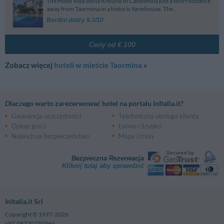
The Hotel Villa Sonia is found in Castelmola just a short distance
away from Taormina in a historic farmhouse. The...
Bardzo dobry 8.3/10
Ceny od € 100
Zobacz więcej
hoteli w mieście Taormina
»
Dlaczego warto zarezerwować hotel na portalu InItalia.it?
Gwarancja oszczędności
Telefoniczna obsługa klienta
Opinie gości
Łatwo i Szybko
Najwyższe bezpieczeństwo
Mapy i trasy
Bezpieczna Rezerwacja
Kliknij tutaj aby sprawdzić
InItalia.it Srl
Copyright © 1997-2026
VAT 08320750964