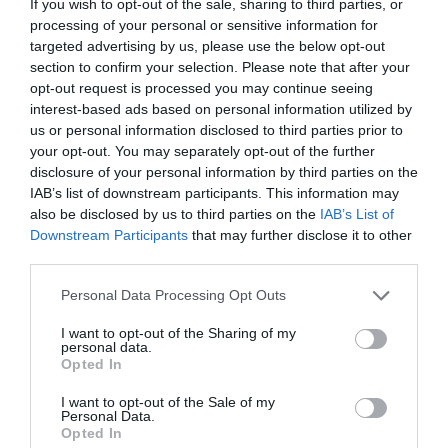
If you wish to opt-out of the sale, sharing to third parties, or
processing of your personal or sensitive information for
BARDZO DOBRY
Martina
targeted advertising by us, please use the below opt-out
Malta
8.2
section to confirm your selection. Please note that after your
/10
Listopad 2011
opt-out request is processed you may continue seeing
Podróżujący z przyjaciółmi/kolegami z
interest-based ads based on personal information utilized by
pracy
us or personal information disclosed to third parties prior to
Wróciłbyś do tego hotelu?
NIE WIEM
your opt-out. You may separately opt-out of the further
disclosure of your personal information by third parties on the
szczegóły
IAB’s list of downstream participants. This information may
also be disclosed by us to third parties on the
IAB’s List of
ZNAKOMITY
Dirk
Downstream Participants
that may further disclose it to other
Niemcy
9.4
/10
third parties.
Listopad 2011
Para o średniej wiekowej poniżej 35 roku
Personal Data Processing Opt Outs
życia
Freundliches, hilfsbereites Personal. Kleiner kostenloser Parkplatz direkt
I want to opt-out of the Sharing of my
vor dem Haus, damit entfällt das kostenpflichtige Parkhaus in Taormina.
personal data.
Opted In
Wróciłbyś do tego hotelu?
TAK
szczegóły
I want to opt-out of the Sale of my
Personal Data.
Opted In
ZNAKOMITY
Andrea