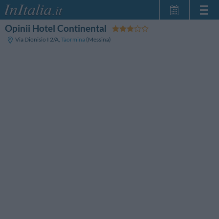
Opinii Hotel Continental
Strona główna
Via Dionisio I 2/A
,
Taormina
(Messina)
Moje Rezerwacje
InItalia Klub
Język