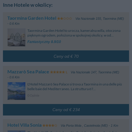
Inne Hotele w okolicy:
Taormina Garden Hotel
Via Nazionale 155
,
Taormina (ME)
- 0.6 Km
Taormina Garden Hotel to urocza, kameralna willa, otoczona
pięknym ogrodem, położona w spokojnej okolicy, w od...
Fantastyczny 8.9/10
Ceny od € 70
Mazzarò Sea Palace
Via Nazionale 147
,
Taormina (ME)
- 0.6 Km
L'Hotel Mazzarò Sea Palace si trova a Taormina in una delle più
belle baie del Mediterraneo. La struttura è l'...
0 Opinie
Ceny od € 234
Hotel Villa Sonia
Via Porta Mola
,
Castelmola (ME)
- 1 Km