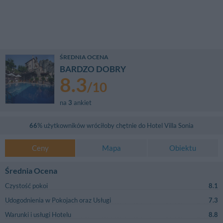
ŚREDNIA OCENA
BARDZO DOBRY
8.3
/
10
na
3
ankiet
66
% użytkowników wróciłoby chętnie do
Hotel Villa Sonia
Ceny
Mapa
Obiektu
Średnia Ocena
Czystość pokoi
8.1
Udogodnienia w Pokojach oraz Usługi
7.3
Warunki i usługi Hotelu
8.8