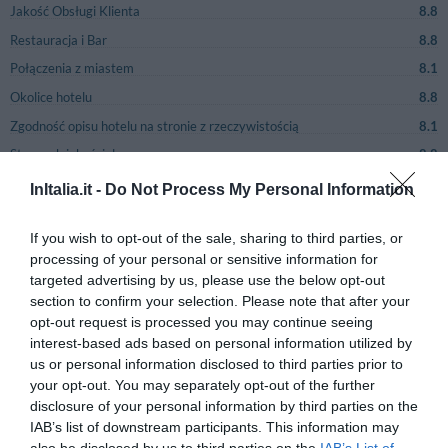
Jakość Obsługi Klienta
8.8
Restauracja i Bar
8.8
Połączenia z miastem
8.1
Okolice hotelu
8.8
Zgodność opisu hotelu na stronie z rzeczywistością
8.1
Stosunek jakości do ceny
8.8
Ogólne zadowolenie
7.3
InItalia.it -
Do Not Process My Personal Information
If you wish to opt-out of the sale, sharing to third parties, or
Strona 1-1
Poprzednie opinie
Następne opinie
processing of your personal or sensitive information for
targeted advertising by us, please use the below opt-out
section to confirm your selection. Please note that after your
PRZYJEMNY
Maurizio
Włochy
6
opt-out request is processed you may continue seeing
/10
Wrzesień 2014
interest-based ads based on personal information utilized by
Para o średniej wiekowej powyżej 35 roku
us or personal information disclosed to third parties prior to
życia
your opt-out. You may separately opt-out of the further
disclosure of your personal information by third parties on the
Wróciłbyś do tego hotelu?
NIE WIEM
IAB’s list of downstream participants. This information may
szczegóły