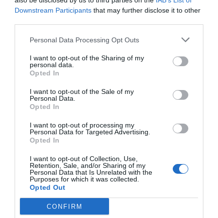
also be disclosed by us to third parties on the
IAB’s List of
Downstream Participants
that may further disclose it to other
BARDZO DOBRY
Michel
third parties.
Francja
8.4
/10
Sierpień 2012
Personal Data Processing Opt Outs
Para o średniej wiekowej powyżej 35 roku
życia
I want to opt-out of the Sharing of my
personal data.
Personnel disponible, et sympathique!
Opted In
Wróciłbyś do tego hotelu?
TAK
I want to opt-out of the Sale of my
Personal Data.
szczegóły
Opted In
BARDZO DOBRY
Jean-pierre
I want to opt-out of processing my
Luksemburg
8.2
Personal Data for Targeted Advertising.
/10
Październik 2009
Opted In
Para o średniej wiekowej powyżej 35 roku
życia
I want to opt-out of Collection, Use,
Retention, Sale, and/or Sharing of my
Personal Data that Is Unrelated with the
Wróciłbyś do tego hotelu?
TAK
Purposes for which it was collected.
Opted Out
szczegóły
CONFIRM
Strona 1-1
Poprzednie opinie
Następne opinie