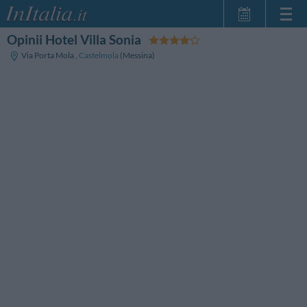
Opinii Hotel Villa Sonia
Strona główna
Via Porta Mola
,
Castelmola
(Messina)
Moje Rezerwacje
InItalia Klub
Język