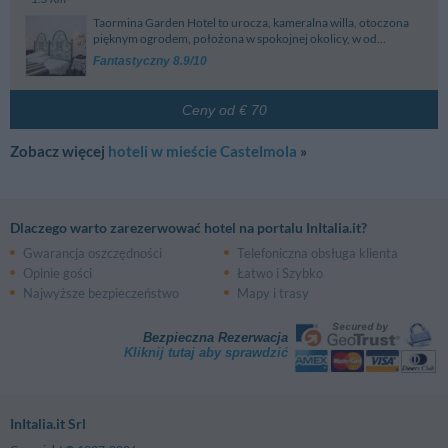
Taormina Garden Hotel to urocza, kameralna willa, otoczona
pięknym ogrodem, położona w spokojnej okolicy, w od...
Fantastyczny 8.9/10
Ceny od € 70
Zobacz więcej
hoteli w mieście Castelmola
»
Dlaczego warto zarezerwować hotel na portalu InItalia.it?
Gwarancja oszczędności
Telefoniczna obsługa klienta
Opinie gości
Łatwo i Szybko
Najwyższe bezpieczeństwo
Mapy i trasy
Bezpieczna Rezerwacja
Kliknij tutaj aby sprawdzić
InItalia.it Srl