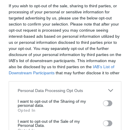
en suite bathroom with a telephone, a bathrobe and a hairdryer.
If you wish to opt-out of the sale, sharing to third parties, or
Superior rooms with a double bed or two single beds and a sofa bed,
processing of your personal or sensitive information for
country décor with warm hues, wrought iron accessories and terracotta
targeted advertising by us, please use the below opt-out
tiles, a terrace or balcony overlooking Mount Etna, satellite colour
section to confirm your selection. Please note that after your
television, a direct dial telephone, a minibar, a safety deposit box, free WiFi
opt-out request is processed you may continue seeing
internet access, and an en suite bathroom with a telephone, a bathrobe and
a hairdryer.
interest-based ads based on personal information utilized by
us or personal information disclosed to third parties prior to
Deluxe rooms with a double bed or two single beds and a sofa bed, country
décor with warm hues, wrought iron accessories and terracotta tiles, a
your opt-out. You may separately opt-out of the further
terrace or balcony overlooking Mount Etna, satellite colour television, a
disclosure of your personal information by third parties on the
direct dial telephone, a minibar, a safety deposit box, free WiFi internet
IAB’s list of downstream participants. This information may
access, and an en suite bathroom with a telephone, a bathrobe, a massage
bathtub and a hairdryer.
also be disclosed by us to third parties on the
IAB’s List of
Downstream Participants
that may further disclose it to other
Dostępne pokoje: Dwuosobowy, Dwuosobowy do pojedynczego
third parties.
wykorzystania, Dwuosobowy typu Superior, Dwuosobowy typu Deluxe z
dwoma pojedynczymi łóżkami, Dwuosobowy typu Economy z dwoma
pojednczymi łóżkami.
Personal Data Processing Opt Outs
I want to opt-out of the Sharing of my
personal data.
Usługi zawarte w cenie
Opted In
I want to opt-out of the Sale of my
Bar
Bar przy basenie
Restauracja i Bar
Personal Data.
Basen Odkryty
Biblioteka