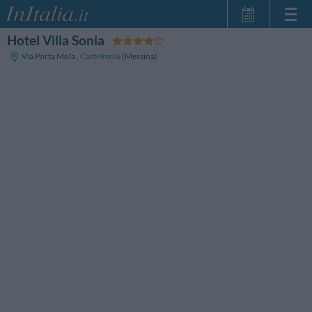
Hotel Villa Sonia
Strona główna
Via Porta Mola
,
Castelmola
(Messina)
Moje Rezerwacje
InItalia Klub
Język