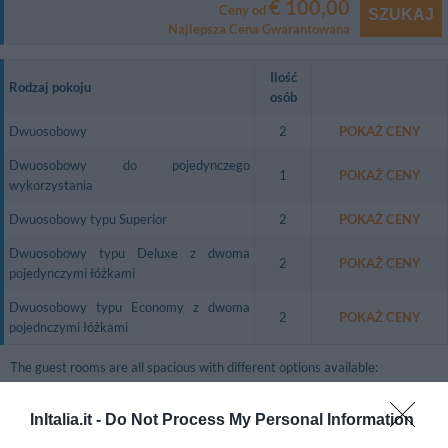
€ 100,00
Ceny od
SZUKAJ
Najlepsza Cena Gwarantowana
Ilość
Rodzaj pokoju
osób
Dwuosobowy
2
POKAŻ CENY
Dwuosobowy do pojedynczego
1
POKAŻ CENY
wykorzystania
Dwuosobowy typu Superior
2
POKAŻ CENY
Dwuosobowy typu Deluxe z dwoma
2
POKAŻ CENY
pojedynczymi łóżkami
Dwuosobowy typu Economy z dwoma
2
POKAŻ CENY
pojednczymi łóżkami
The guest rooms are all spacious with different options available:
Classic rooms with a double bed or two single beds and a sofa bed, country
décor with warm hues, wrought iron accessories and terracotta tiles, a
InItalia.it -
Do Not Process My Personal Information
view of the street or the garden, satellite colour television, a direct dial
telephone, a minibar, a safety deposit box, free WiFi internet access, and an