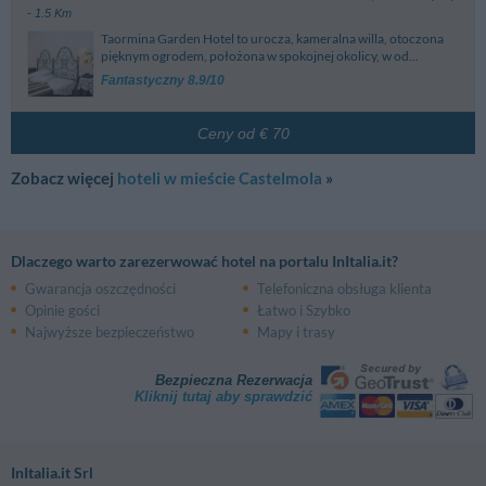
- 1.5 Km
Taormina Garden Hotel to urocza, kameralna willa, otoczona
pięknym ogrodem, położona w spokojnej okolicy, w od...
Fantastyczny 8.9/10
Ceny od € 70
Zobacz więcej
hoteli w mieście Castelmola
»
Dlaczego warto zarezerwować hotel na portalu InItalia.it?
Gwarancja oszczędności
Telefoniczna obsługa klienta
Opinie gości
Łatwo i Szybko
Najwyższe bezpieczeństwo
Mapy i trasy
Bezpieczna Rezerwacja
Kliknij tutaj aby sprawdzić
InItalia.it Srl