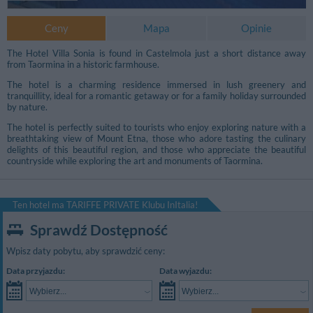
Ceny
Mapa
Opinie
The Hotel Villa Sonia is found in Castelmola just a short distance away
from Taormina in a historic farmhouse.
The hotel is a charming residence immersed in lush greenery and
tranquillity, ideal for a romantic getaway or for a family holiday surrounded
by nature.
The hotel is perfectly suited to tourists who enjoy exploring nature with a
breathtaking view of Mount Etna, those who adore tasting the culinary
delights of this beautiful region, and those who appreciate the beautiful
countryside while exploring the art and monuments of Taormina.
Ten hotel ma TARIFFE PRIVATE Klubu InItalia!
Sprawdź Dostępność
Wpisz daty pobytu, aby sprawdzić ceny:
Data przyjazdu:
Data wyjazdu:
Wybierz...
Wybierz...