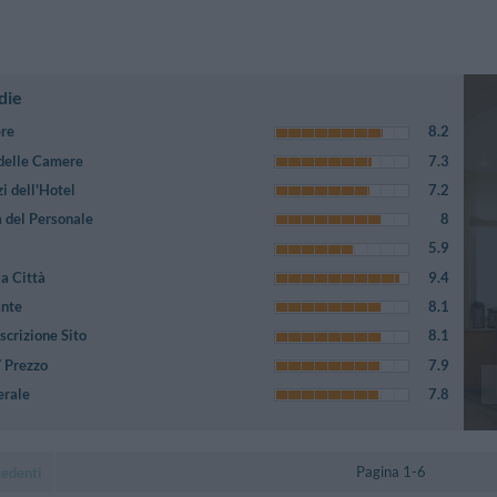
die
ere
8.2
 delle Camere
7.3
i dell'Hotel
7.2
 del Personale
8
5.9
a Città
9.4
ante
8.1
crizione Sito
8.1
/ Prezzo
7.9
erale
7.8
Pagina 1-6
cedenti