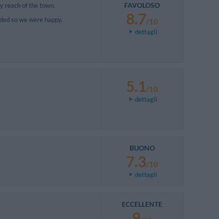
FAVOLOSO
y reach of the town.
8.7
eded so we were happy.
/10
dettagli
5.1
/10
dettagli
BUONO
7.3
/10
dettagli
ECCELLENTE
9