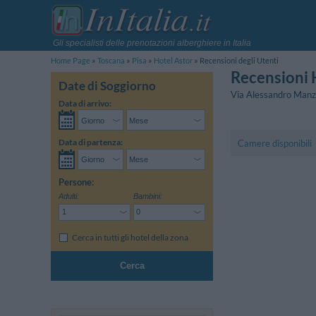
Gli specialisti delle prenotazioni alberghiere in Italia
Home Page
Toscana
Pisa
Hotel Astor
Recensioni degli Utenti
Recensioni 
Date di Soggiorno
Via Alessandro Manz
Data di arrivo:
Data di partenza:
Camere disponibili
Persone:
Adulti:
Bambini:
Cerca in tutti gli hotel della zona
Cerca