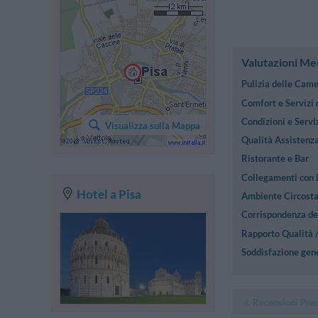
Valutazioni Me
Pulizia delle Cam
Comfort e Servizi
Condizioni e Serviz
Visualizza sulla Mappa
Qualità Assistenza
Ristorante e Bar
Collegamenti con l
Hotel a Pisa
Ambiente Circost
Corrispondenza des
Rapporto Qualità 
Soddisfazione gen
Recensioni Pre