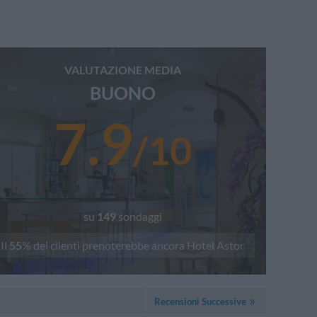
VALUTAZIONE MEDIA
BUONO
7.9
/
10
su
149
sondaggi
Il
55
% dei clienti prenoterebbe ancora
Hotel Astor
Recensioni Successive