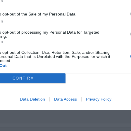
In
o opt-out of the Sale of my Personal Data.
Nous avons été très surpris car arrivés sur place le jour de la ré
In
enregistrée à notre nom! Heureusement, il y en avait une de dispon
 grandi
to opt-out of processing my Personal Data for Targeted
Ritornerebbe in questo hotel?
NON SO
ing.
In
o opt-out of Collection, Use, Retention, Sale, and/or Sharing
ersonal Data that Is Unrelated with the Purposes for which it
lected.
Ritornerebbe in questo hotel?
NON SO
Out
nni
CONFIRM
Data Deletion
Data Access
Privacy Policy
Ritornerebbe in questo hotel?
NO