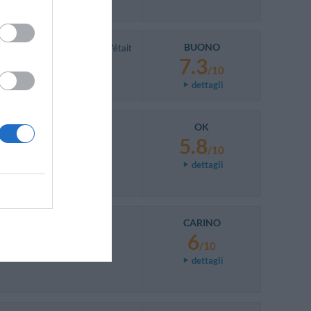
BUONO
servation, aucune chambre n'était
ible.
7.3
/10
dettagli
OK
5.8
/10
dettagli
CARINO
6
/10
dettagli