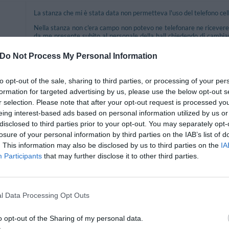
La stanza che mi è stata data non permetteva l'uso del telefono cell
Nella stanza non c'era campo non potevo ne telefonare ne ricevere 
da me presente subito al personale della hall chiedendo di cambi
ni
delle telefonate molto urgenti.
Do Not Process My Personal Information
La risposta è stata che non era possibile e che se volevo potevo
visto il periodo.
to opt-out of the sale, sharing to third parties, or processing of your per
La mattina successiva la stanza non è stata pulita .
formation for targeted advertising by us, please use the below opt-out s
Ritornerebbe in questo hotel?
NON SO
r selection. Please note that after your opt-out request is processed y
eing interest-based ads based on personal information utilized by us or
disclosed to third parties prior to your opt-out. You may separately opt-
Only negative comment that I can add is that although we had a
losure of your personal information by third parties on the IAB’s list of
utensils, cutlery or cups/glasses.
. This information may also be disclosed by us to third parties on the
IA
Participants
that may further disclose it to other third parties.
Ritornerebbe in questo hotel?
SI
 grandi
l Data Processing Opt Outs
Ritornerebbe in questo hotel?
SI
o opt-out of the Sharing of my personal data.