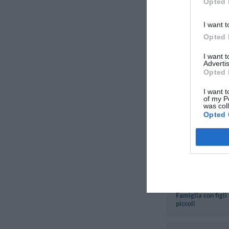
Opted 
piccoli
I want t
Anonimo
Opted 
Maggio 2013
Famiglia con figli
I want 
Advertis
Opted 
I want t
Yury
of my P
Germania
was col
Aprile 2013
Opted 
Coppia età media
superiore ai 35 a
Sophie
Francia
Aprile 2013
Famiglia con figli
piccoli