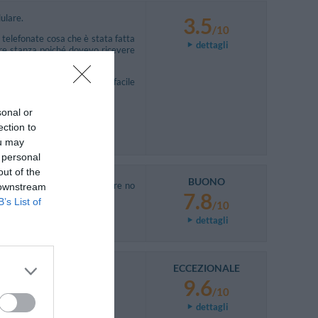
ulare.
3.5
/10
telefonate cosa che è stata fatta
dettagli
are stanza poiché dovevo ricevere
 cambiare albergo cosa non facile
sonal or
ection to
ou may
 personal
out of the
BUONO
 good kitchenette, there were no
 downstream
7.8
B’s List of
/10
dettagli
ECCEZIONALE
9.6
/10
dettagli