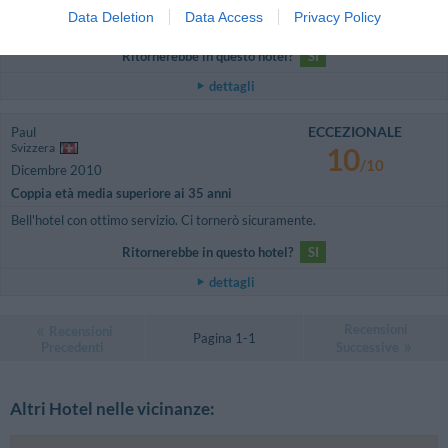
This is the second time we stay in this hotel, well positioned to visit Lago
Data Deletion
Data Access
Privacy Policy
Maggiore and Orta, very good value for money
Ritornerebbe in questo hotel?
SI
dettagli
ECCEZIONALE
Paul
Svizzera
10
/10
Dicembre 2010
Coppia età media superiore ai 35 anni
Bell'hotel con ottimo servizio. Ci tornerò sicuramente.
Ritornerebbe in questo hotel?
SI
dettagli
Recensioni
Recensioni
Pagina 1-1
Precedenti
Successive
Altri Hotel nelle vicinanze: