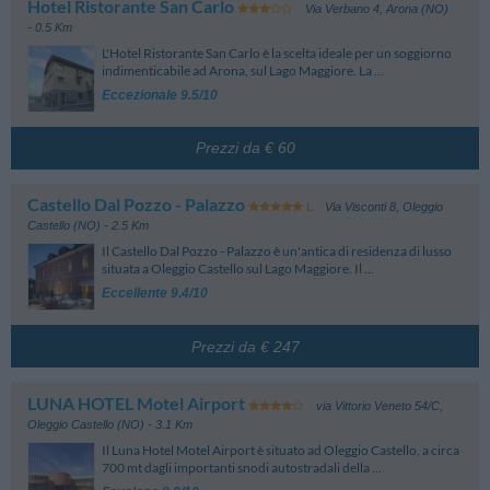
Hotel Ristorante San Carlo
Via Verbano 4
,
Arona (NO)
- 0.5 Km
L'Hotel Ristorante San Carlo è la scelta ideale per un soggiorno
indimenticabile ad Arona, sul Lago Maggiore. La ...
Eccezionale 9.5/10
Prezzi da € 60
Castello Dal Pozzo - Palazzo
Via Visconti 8
,
Oleggio
Castello (NO)
- 2.5 Km
Il Castello Dal Pozzo - Palazzo è un'antica di residenza di lusso
situata a Oleggio Castello sul Lago Maggiore. Il ...
Eccellente 9.4/10
Prezzi da € 247
LUNA HOTEL Motel Airport
via Vittorio Veneto 54/C
,
Oleggio Castello (NO)
- 3.1 Km
Il Luna Hotel Motel Airport è situato ad Oleggio Castello, a circa
700 mt dagli importanti snodi autostradali della ...