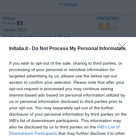
dettagli
FAVOLOSO
Mikael
Francia
8.8
/10
Agosto 2019
Coppia età media superiore ai 35 anni
Ritornerebbe in questo hotel?
SI
InItalia.it -
Do Not Process My Personal Information
dettagli
If you wish to opt-out of the sale, sharing to third parties, or
Rosa Maria
n/a
processing of your personal or sensitive information for
Italia
targeted advertising by us, please use the below opt-out
Agosto 2012
section to confirm your selection. Please note that after your
opt-out request is processed you may continue seeing
Ritornerebbe in questo hotel?
NON SO
interest-based ads based on personal information utilized by
dettagli
us or personal information disclosed to third parties prior to
your opt-out. You may separately opt-out of the further
Anonimo
3.8
disclosure of your personal information by third parties on the
Luglio 2011
/10
IAB’s list of downstream participants. This information may
Coppia età media superiore ai 35 anni
also be disclosed by us to third parties on the
IAB’s List of
Der Geruch des Hotels hat schon nicht eingeladen. Bis auf einen netten
Downstream Participants
that may further disclose it to other