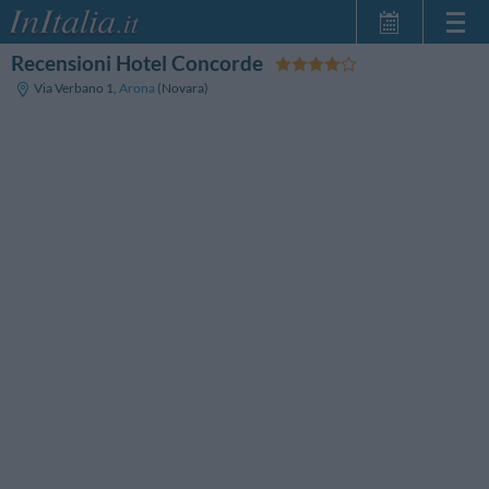
Recensioni Hotel Concorde
Home Page
Via Verbano 1
,
Arona
(Novara)
Le mie Prenotazioni
InItalia Club
Lingua