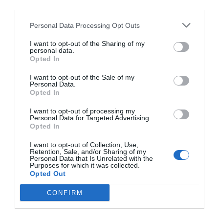
Kellner war die Bedienung in der Hotelbar eher genervt und überhaupt
third parties.
nicht bemüht.
Und das Zimmer inklusive des kleinen Balkons war bei der Ankunft voller
Personal Data Processing Opt Outs
Spinnen... Ich würde dieses Hotel auf gar keinen Fall weiterempfehlen.
I want to opt-out of the Sharing of my
Positiv war, dass es zumindestens nicht komplett dreckig war.
personal data.
Opted In
Ritornerebbe in questo hotel?
NO
dettagli
I want to opt-out of the Sale of my
Personal Data.
Opted In
Eric
4.9
Francia
/10
I want to opt-out of processing my
Maggio 2011
Personal Data for Targeted Advertising.
Opted In
Viaggiatore Singolo Business
Ritornerebbe in questo hotel?
NO
I want to opt-out of Collection, Use,
Retention, Sale, and/or Sharing of my
dettagli
Personal Data that Is Unrelated with the
Purposes for which it was collected.
Opted Out
ECCEZIONALE
Nikolaos
Grecia
10
CONFIRM
/10
Marzo 2011
Viaggiatore con amici/colleghi