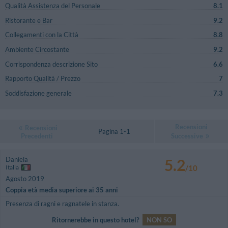
Qualità Assistenza del Personale
8.1
Ristorante e Bar
9.2
Collegamenti con la Città
8.8
Ambiente Circostante
9.2
Corrispondenza descrizione Sito
6.6
Rapporto Qualità / Prezzo
7
Soddisfazione generale
7.3
Recensioni
Recensioni
Pagina 1-1
Precedenti
Successive
Daniela
5.2
Italia
/10
Agosto 2019
Coppia età media superiore ai 35 anni
Presenza di ragni e ragnatele in stanza.
Ritornerebbe in questo hotel?
NON SO