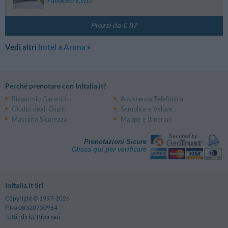
Favoloso 8.9/10
Prezzi da € 87
Vedi altri
hotel a Arona
»
Perché prenotare con InItalia.it?
Risparmio Garantito
Assistenza Telefonica
Giudizi degli Ospiti
Semplice e Veloce
Massima Sicurezza
Mappe e Itinerari
Prenotazioni Sicure
Clicca qui per verificare
InItalia.it Srl
Copyright © 1997-2026
P.iva 08320750964
Tutti i diritti Riservati