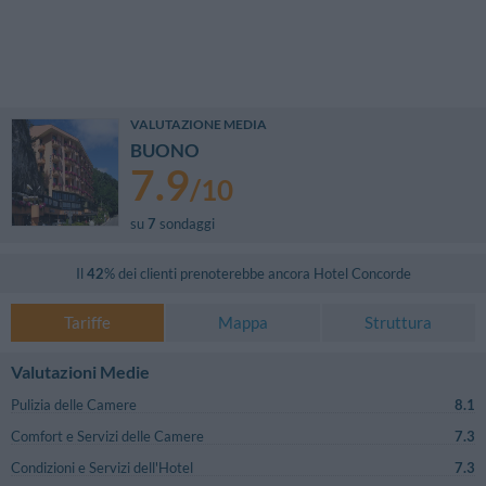
VALUTAZIONE MEDIA
BUONO
7.9
/
10
su
7
sondaggi
Il
42
% dei clienti prenoterebbe ancora
Hotel Concorde
Tariffe
Mappa
Struttura
Valutazioni Medie
Pulizia delle Camere
8.1
Comfort e Servizi delle Camere
7.3
Condizioni e Servizi dell'Hotel
7.3