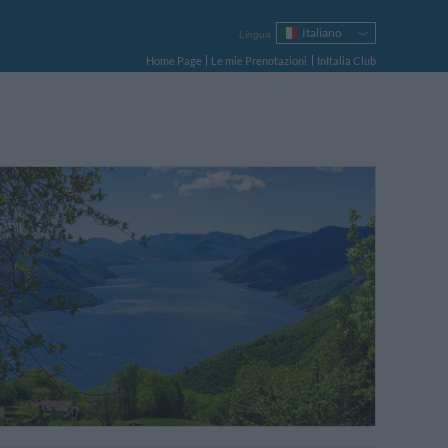
Italiano
Lingua
English
Home Page
Le mie Prenotazioni
InItalia Club
Français
Deutsch
Español
Русский
Português
Polski