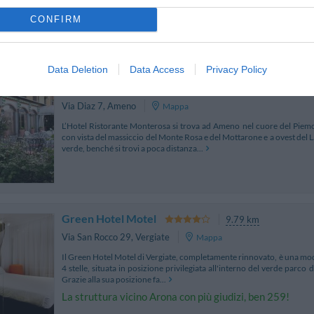
Lago Maggiore. Completamente immerso nel verde, costituisce la sol
relax a contatto con la natura. La s...
CONFIRM
Data Deletion
Data Access
Privacy Policy
Hotel Monterosa
10.01 km
Via Diaz 7
,
Ameno
Mappa
L’Hotel Ristorante Monterosa si trova ad Ameno nel cuore del Piem
con vista del massiccio del Monte Rosa e del Mottarone e a ovest del 
verde, benché si trovi a poca distanza...
Green Hotel Motel
9.79 km
Via San Rocco 29
,
Vergiate
Mappa
Il Green Hotel Motel di Vergiate, completamente rinnovato, è una mod
4 stelle, situata in posizione privilegiata all'interno del verde parco 
Grazie alla sua posizione fa...
La struttura vicino Arona con più giudizi, ben 259!