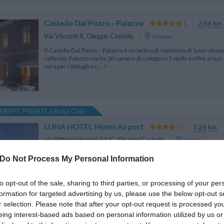
Castello Dal Pozzo - Palazzo
2.66 km 
Via Visconti 8
,
Oleggio Castello
Mappa
Il Castello Dal Pozzo - Palazzo è un'antica di residenza di lusso situat
raffinato Palazzo ospita 30 camere di categoria 5 stelle e offre al suo
cura per i dettagli si c...
ARIFFE PRIVATE InItalia Club!
LUNA HOTEL Motel Airport
3.26 km
via Vittorio Veneto 54/C
,
Oleggio Castello
Mappa
Il Luna Hotel Motel Airport è situato ad Oleggio Castello, a circa 7
Do Not Process My Personal Information
della A26 Genova - Gravellona, e della Milano Laghi, inserito nel c
d’Orta. L’architettura esterna, a...
to opt-out of the sale, sharing to third parties, or processing of your per
formation for targeted advertising by us, please use the below opt-out s
r selection. Please note that after your opt-out request is processed y
eing interest-based ads based on personal information utilized by us or
Antico Verbano
3.18 km