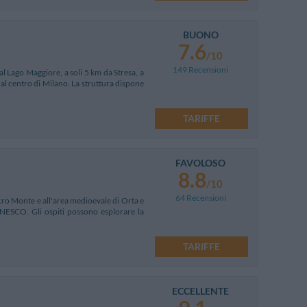
BUONO
7.6
/10
149 Recensioni
al Lago Maggiore, a soli 5 km da Stresa, a
dal centro di Milano. La struttura dispone
TARIFFE
FAVOLOSO
8.8
/10
64 Recensioni
acro Monte e all'area medioevale di Orta e
'UNESCO. Gli ospiti possono esplorare la
TARIFFE
ECCELLENTE