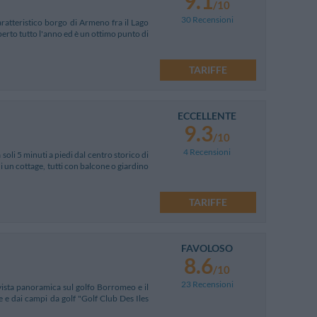
9.1
/10
30 Recensioni
aratteristico borgo di Armeno fra il Lago
perto tutto l'anno ed è un ottimo punto di
TARIFFE
ECCELLENTE
9.3
/10
4 Recensioni
soli 5 minuti a piedi dal centro storico di
di un cottage, tutti con balcone o giardino
TARIFFE
FAVOLOSO
8.6
/10
23 Recensioni
 vista panoramica sul golfo Borromeo e il
e e dai campi da golf "Golf Club Des Iles