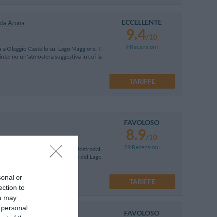
ECCELLENTE
da Arona
9.4
/10
9 Recensioni
a a Oleggio Castello sul Lago Maggiore. Il
 interno un'atmosfera suggestiva in cui la
TARIFFE
FAVOLOSO
8.9
/10
29 Recensioni
00 mt dagli importanti snodi autostradali
omprensorio del Lago Maggiore e del Lago
sonal or
TARIFFE
ection to
ou may
 personal
FAVOLOSO