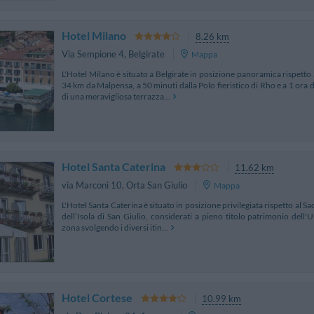
Hotel Milano
8.26 km
Via Sempione 4
,
Belgirate
Mappa
L'Hotel Milano è situato a Belgirate in posizione panoramica rispetto 
34 km da Malpensa, a 50 minuti dalla Polo fieristico di Rho e a 1 ora 
di una meravigliosa terrazza...
Hotel Santa Caterina
11.62 km
via Marconi 10
,
Orta San Giulio
Mappa
L'Hotel Santa Caterina è situato in posizione privilegiata rispetto al S
dell’Isola di San Giulio, considerati a pieno titolo patrimonio dell
zona svolgendo i diversi itin...
Hotel Cortese
10.99 km