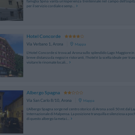
famiglia Spina vanta un'esperienza trentennale nel campo dell'ospita
per il servizio cordiale e semp...
Hotel Concorde
Via Verbano 1
,
Arona
Mappa
L'Hotel Concorde si trova ad Arona sullo splendido Lago Maggiore in 
breve distanza da negozi e ristoranti, l'hotel è la scelta ideale per tra
visitare le rinomate locali...
Albergo Spagna
Via San Carlo 8/10
,
Arona
Mappa
L'Albergo Spagna sorge nel centro storico di Arona a soli 50 mt dal 
Internazionale di Malpensa. La posizione tranquilla e silenziosa a pochi 
di questo albergo la meta i...