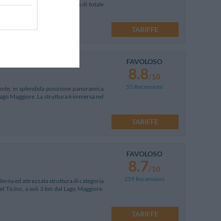
uzione ideale per una vacanza di totale
TARIFFE
FAVOLOSO
8.8
/10
55 Recensioni
onte, in splendida posizione panoramica
Lago Maggiore. La struttura è immersa nel
TARIFFE
FAVOLOSO
8.7
/10
259 Recensioni
erna ed attrezzata struttura di categoria
del Ticino, a soli 3 km dal Lago Maggiore.
TARIFFE