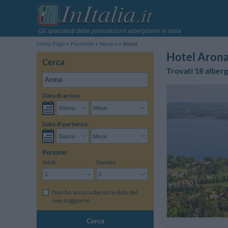
Gli specialisti delle prenotazioni alberghiere in Italia
Home Page
Piemonte
Novara
Arona
Hotel Aron
Cerca
Trovati 18 alberg
Data di arrivo:
Data di partenza:
Persone:
Adulti:
Bambini:
Non ho ancora deciso le date del
mio soggiorno
Cerca