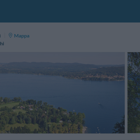
a
Mappa
hi