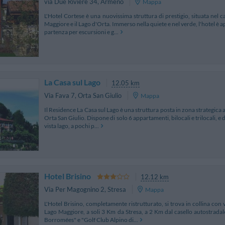
via Due Riviere 34
,
Armeno
Mappa
L'Hotel Cortese è una nuovissima struttura di prestigio, situata nel c
Maggiore e il Lago d'Orta. Immerso nella quiete e nel verde, l'hotel è a
partenza per escursioni e g...
La Casa sul Lago
12.05 km
Via Fava 7
,
Orta San Giulio
Mappa
Il Residence La Casa sul Lago è una struttura posta in zona strategica a 
Orta San Giulio. Dispone di solo 6 appartamenti, bilocali e trilocali, e 
vista lago, a pochi p...
Hotel Brisino
12.12 km
Via Per Magognino 2
,
Stresa
Mappa
L'Hotel Brisino, completamente ristrutturato, si trova in collina con
Lago Maggiore, a soli 3 Km da Stresa, a 2 Km dal casello autostradal
Borromées" e "Golf Club Alpino di...