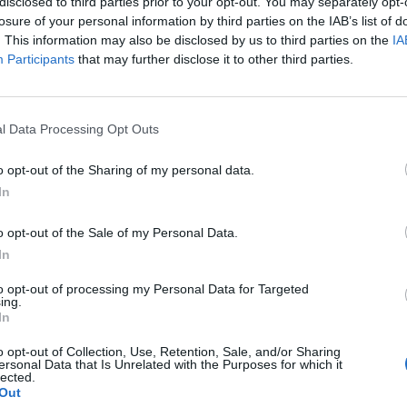
disclosed to third parties prior to your opt-out. You may separately opt-
SS Sempione 60/62
,
Meina
Mappa
losure of your personal information by third parties on the IAB’s list of
. This information may also be disclosed by us to third parties on the
IA
Antico Verbano è un Residence di nuova costruzione situato a Mein
spiaggia privata e piscina di prossima apertura. Arredato in stile
Participants
that may further disclose it to other third parties.
perfette per una vacanza rilassante a breve...
Ultima struttura prenotata
l Data Processing Opt Outs
ARIFFE PRIVATE InItalia Club!
o opt-out of the Sharing of my personal data.
Albergo Residence Isotta
8.53 km
In
Via Pozzarino 1
,
Veruno
Mappa
L'Albergo Residence Isotta è la scelta ideale per professionisti in tr
o opt-out of the Sale of my Personal Data.
Veruno, ma si rivela anche un'ottima base per quanti si recano all
In
Scientifico di Ricerca). Il compless...
La struttura vicino Arona con i migliori giudizi
to opt-out of processing my Personal Data for Targeted
ing.
In
Hotel Lo Scoiattolo
o opt-out of Collection, Use, Retention, Sale, and/or Sharing
6.22 km
ersonal Data that Is Unrelated with the Purposes for which it
via per Nebbiuno 8
,
Massino Visconti
Mappa
lected.
Out
L'Hotel Lo Scoiattolo è una moderna costruzione situata in una splen