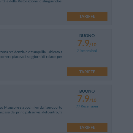
lità e della Ristorazione, distinguendosi
TARIFFE
BUONO
7.9
/10
7 Recensioni
zona residenziale e tranquilla. Ubicato a
scorrere piacevoli soggiorni di relax e per
TARIFFE
BUONO
7.9
/10
77 Recensioni
Lago Maggiore e a pochi km dall'aeroporto
passi dai principali servizi del centro, fa
TARIFFE