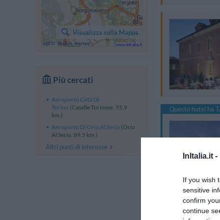
Visualizza sulla Mappa
Più cercati
Aeroporto Città Di
Torino
(Caselle Torinese, 95.9
Questo hotel ha T
km.)
Aeroporto Di Orio Al Serio
(Orio
Al Serio, 89.5 km.)
Altri punti di interesse
InItalia.it -
If you wish 
sensitive in
confirm you
continue se