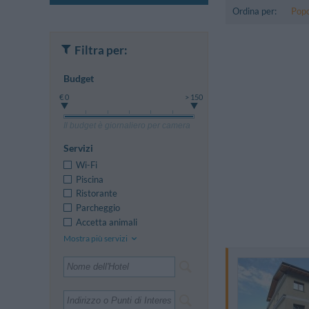
Ordina per:
Popo
Filtra per:
Budget
€ 0
> 150
Il budget è giornaliero per camera
Servizi
Wi-Fi
Piscina
Ristorante
Parcheggio
Accetta animali
Mostra più servizi