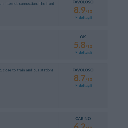
FAVOLOSO
an internet connection. The front
8.9
/10
dettagli
OK
5.8
/10
dettagli
FAVOLOSO
 close to train and bus stations,
8.7
/10
dettagli
CARINO
6.2