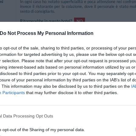
ni
In ogni caso ho notato superficialità e poca attenzione nei confront
invece il ristorante per la colazione, dove il personale è stato 
sento di consigliarlo.
Ritornerebbe in questo hotel?
NO
Do Not Process My Personal Information
La camera era molto piccola con rivestimenti ed arredi molto dat
antigienica sui pavimenti.
to opt-out of the sale, sharing to third parties, or processing of your per
Il bagno invece era carino e funzionale, ristrutturato chiaramente d
formation for targeted advertising by us, please use the below opt-out s
lo
dei pezzi igienici non era propriamente elegante.
r selection. Please note that after your opt-out request is processed y
eing interest-based ads based on personal information utilized by us or
La colazione è pessima, niente classico cappuccino, solo latte e caf
disclosed to third parties prior to your opt-out. You may separately opt-
Brioches praticamente contate, anzi neppure, oltrechè fredde e stan
losure of your personal information by third parties on the IAB’s list of
Forse di salumi, formaggi ed uova ce n'erano un pò di più, ma qu
. This information may also be disclosed by us to third parties on the
IA
stranieri.
Participants
that may further disclose it to other third parties.
Ritornerebbe in questo hotel?
NO
l Data Processing Opt Outs
Mi sono trovata davvero bene. Avendo l'opportunità ci tornerò cer
o opt-out of the Sharing of my personal data.
Ritornerebbe in questo hotel?
SI