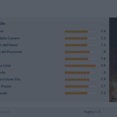
die
ere
7.4
 delle Camere
7.3
i dell'Hotel
7.3
 del Personale
8
7.6
a Città
9.9
ante
8
crizione Sito
7.9
/ Prezzo
7.7
erale
7.3
Pagina 1-3
cedenti