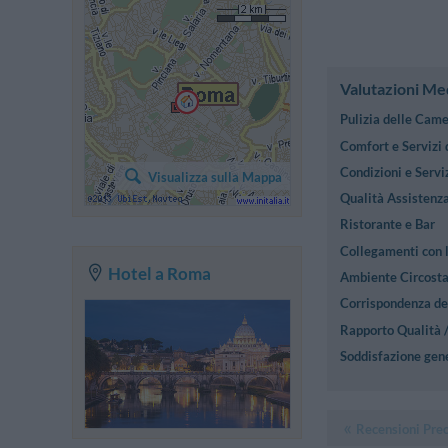
Valutazioni Me
Pulizia delle Cam
Comfort e Servizi
Condizioni e Serviz
Visualizza sulla Mappa
Qualità Assistenza
Ristorante e Bar
Collegamenti con l
Hotel a Roma
Ambiente Circost
Corrispondenza des
Rapporto Qualità 
Soddisfazione gen
Recensioni Pre