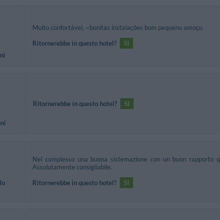
Muito confortável, ~bonitas instalações bom pequeno amoço
Ritornerebbe in questo hotel?
SI
ni
Ritornerebbe in questo hotel?
SI
nni
Nel complesso una buona sistemazione con un buon rapporto qu
Assolutamente consigliabile.
lo
Ritornerebbe in questo hotel?
SI