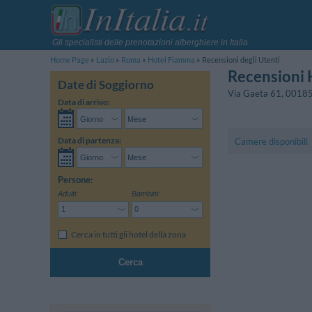
Gli specialisti delle prenotazioni alberghiere in Italia
Home Page
Lazio
Roma
Hotel Fiamma
Recensioni degli Utenti
Recensioni
Date di Soggiorno
Via Gaeta 61
,
0018
Data di arrivo:
Data di partenza:
Camere disponibili
Persone:
Adulti:
Bambini:
Cerca in tutti gli hotel della zona
Cerca