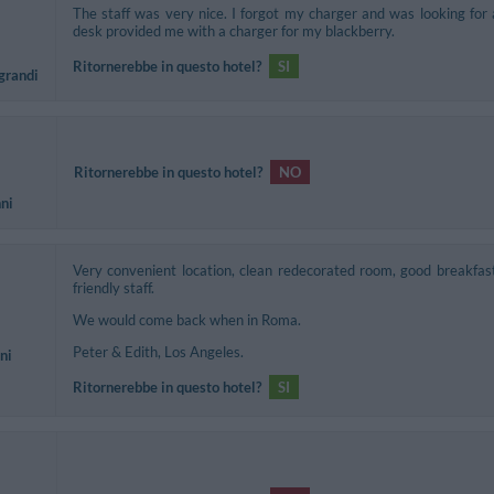
The staff was very nice. I forgot my charger and was looking for 
desk provided me with a charger for my blackberry.
Ritornerebbe in questo hotel?
SI
 grandi
Ritornerebbe in questo hotel?
NO
nni
Very convenient location, clean redecorated room, good breakfast,
friendly staff.
We would come back when in Roma.
Peter & Edith, Los Angeles.
ni
Ritornerebbe in questo hotel?
SI