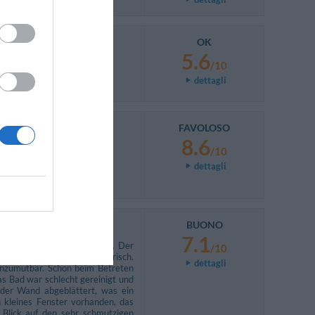
OK
an bien.
5.6
/10
dettagli
FAVOLOSO
8.6
/10
dettagli
BUONO
7.1
gten und sauberen Eindruck. Der
/10
ellte war anfangs etwas mürrisch.
dettagli
nzumutbar. Schon beim Betreten
 Bad war schlecht gereinigt und
 der Wand abgeblättert, was ein
n kleines Fenster vorhanden, das
 Blick auf den sehr schmutzigen