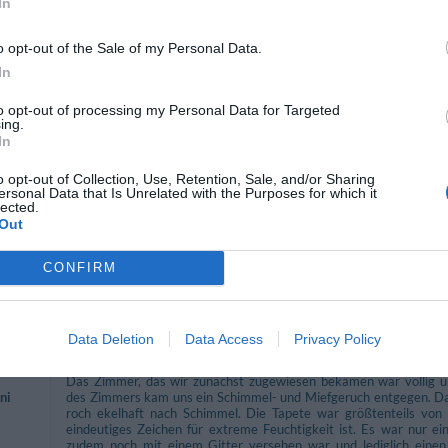
In
o opt-out of the Sale of my Personal Data.
In
No cambiaron las sabanas en los 4 dias y la habitacion no la limpiab
Ritornerebbe in questo hotel?
NO
to opt-out of processing my Personal Data for Targeted
ing.
In
o opt-out of Collection, Use, Retention, Sale, and/or Sharing
ersonal Data that Is Unrelated with the Purposes for which it
lected.
Ritornerebbe in questo hotel?
SI
Out
nni
CONFIRM
Zum Hotel Fiamma habe ich folgende Anmerkungen zu machen:
Data Deletion
Data Access
Privacy Policy
Der Eingangsbereich (Lounge,Hotelbar) macht einen sehr gepfle
Anreisetag(2.8.) war allerdings eine Katastrophe. Der Hotelangest
Das Zimmer, das wir zunächst zugewiesen bekamen war völlig u
ni
des Zimmers kam uns ein Schimmel- und Miefgeruch entgegen. Das
roch ekelhaft nach Schimmel. Die Tapete war größtenteils von
eindeutiges Zeichen für extreme Feuchtigkeit ist. Es war nur ei
zudem noch mit einem Gitter versehen war und lediglich einen