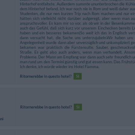
Hinterhof entfaltete. Außerdem summte ununterbrochen die Kühlan
dem Hinterhof befand. Ich war noch nie in Rom und weiß daher au
Studenten, die nur nen kurzen Trip nach Rom machen und nur e
hätten sich vielleicht nicht darüber aufgeregt, aber wenn man au
anspruchsvoller. Es kam mir so vor, als ob wir in der Besenkamme
auch das Gefühl, daß sich kurz vor unserem Einchecken bereits 
haben und ein besseres bekamen(So weit ich das in Englisch ver
dann versucht hat, die Sache uns unterzujubeln.Wir haben un
Angelegenheit wurde dann aber unverzüglich und unkompliziert ge
bekamen war praktisch die Fürstensuite. Sauber, geschmackvoll
Straße. Es geht also auch anders, wenn man verhandelt. Ansons
Probleme. Der Mann am Empfang war dann auch sehr freundlich un
man rund um den Termini günstig und gut essen kann. Das Frühstüc
Ich denke, ich würde wieder ins Hotel Fiamma.
Ritornerebbe in questo hotel?
SI
Ritornerebbe in questo hotel?
SI
nni