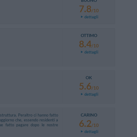
BUONO
7.8
/10
dettagli
OTTIMO
8.4
/10
dettagli
OK
5.6
/10
dettagli
CARINO
truttura. Peraltro ci hanno fatto
soggiorno che, essendo residenti a
6.2
 fatto pagare dopo le nostre
/10
dettagli