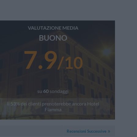
VALUTAZIONE MEDIA
BUONO
7.9
/
10
su
60
sondaggi
Il
53
% dei clienti prenoterebbe ancora
Hotel
Fiamma
Recensioni Successive