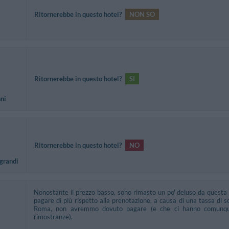
Ritornerebbe in questo hotel?
NON SO
Ritornerebbe in questo hotel?
SI
nni
Ritornerebbe in questo hotel?
NO
 grandi
Nonostante il prezzo basso, sono rimasto un po' deluso da questa s
pagare di più rispetto alla prenotazione, a causa di una tassa di 
Roma, non avremmo dovuto pagare (e che ci hanno comunque
rimostranze).