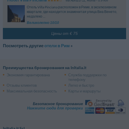
Via Abruzzi 11
,
Roma
- 0.9 Km
Отель Villa Pinciana расположен в Риме, в эксклюзивном
квартале, где находится знаменитая улица Виа Венето,
недалеко ...
Великолепно 10/10
Цены от € 75
Посмотреть другие
отели в Рим
»
Преимущества бронирования на InItalia.it
Экономия гарантирована
Служба поддержки по
телефону
Отзывы клиентов
Легко и быстро
Максимальная безопасность
Карты и маршруты
Безопасное бронирование
Нажмите сюда для проверки
InItalia.it Srl