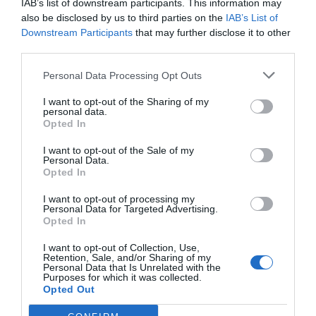
IAB’s list of downstream participants. This information may
unserem Einchecken bereits Leute über das Zimmer beschwert haben und
ein besseres bekamen(So weit ich das in Englisch verstehen konnte) und
also be disclosed by us to third parties on the
IAB’s List of
das Personal dann versucht hat, die Sache uns unterzujubeln.Wir haben
Downstream Participants
that may further disclose it to other
uns dann umgehend beschwert. Die Angelegenheit wurde dann aber
third parties.
unverzüglich und unkompliziert geregelt. Das Zimmer, das wir dann
bekamen war praktisch die Fürstensuite. Sauber, geschmackvoll
eingerichtet und mit Blick zur Straße. Es geht also auch anders, wenn man
Personal Data Processing Opt Outs
verhandelt. Ansonsten hatten wir eigentlich keine Probleme. Der Mann am
Empfang war dann auch sehr freundlich und gab uns noch ein par Tipps, wo
I want to opt-out of the Sharing of my
man rund um den Termini günstig und gut essen kann. Das
personal data.
Frühstücksbuffet war reichhaltig und gut. Ich denke, ich würde wieder ins
Opted In
Hotel Fiamma.
I want to opt-out of the Sale of my
Вы бы вернулись в этот отель?
ДА
Personal Data.
Opted In
детали
I want to opt-out of processing my
ПОТРЯСАЮЩЕ
Josefa
Personal Data for Targeted Advertising.
Испания
8.7
Opted In
/10
Июль 2011
I want to opt-out of Collection, Use,
Супружеская пара, средний возраст
Retention, Sale, and/or Sharing of my
более 35 лет
Personal Data that Is Unrelated with the
Purposes for which it was collected.
Вы бы вернулись в этот отель?
ДА
Opted Out
детали