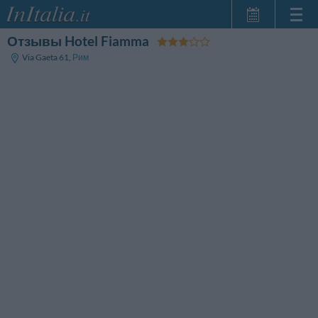
Отзывы Hotel Fiamma
Главная
Via Gaeta 61
,
Рим
Мои
бронирования
InItalia Club
Язык