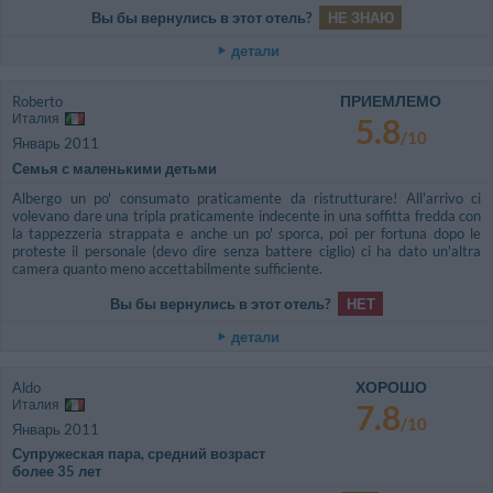
Вы бы вернулись в этот отель?
НЕ ЗНАЮ
детали
ПРИЕМЛЕМО
Roberto
Италия
5.8
/10
Январь 2011
Семья с маленькими детьми
Albergo un po' consumato praticamente da ristrutturare! All'arrivo ci
volevano dare una tripla praticamente indecente in una soffitta fredda con
la tappezzeria strappata e anche un po' sporca, poi per fortuna dopo le
proteste il personale (devo dire senza battere ciglio) ci ha dato un'altra
camera quanto meno accettabilmente sufficiente.
Вы бы вернулись в этот отель?
НЕТ
детали
ХОРОШО
Aldo
Италия
7.8
/10
Январь 2011
Супружеская пара, средний возраст
более 35 лет