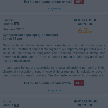
Вы бы вернулись в этот отель?
НЕТ
детали
ДОСТАТОЧНО
Fabrizio
ХОРОШО
Италия
6.2
Февраль 2012
/10
Супружеская пара, средний возраст
более 35 лет
Nonostante il prezzo basso, sono rimasto un po' deluso da questa
struttura. Peraltro ci hanno fatto pagare di più rispetto alla prenotazione, a
causa di una tassa di soggiorno che, essendo residenti a Roma, non
avremmo dovuto pagare (e che ci hanno comunque fatto pagare dopo le
nostre rimostranze).
In ogni caso ho notato superficialità e poca attenzione nei confronti del
cliente alla reception. Bene invece il ristorante per la colazione, dove il
personale è stato molto cortese. Onestamente non mi sento di consigliarlo.
Вы бы вернулись в этот отель?
НЕТ
детали
ДОСТАТОЧНО
Bruno
ХОРОШО
Италия