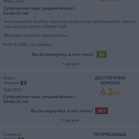
Июнь 2011
Супружеская пара, средний возраст
более 35 лет
Very convenient location, clean redecorated room, good breakfast, close to
train and bus stations, friendly staff.
We would come back when in Roma.
Peter & Edith, Los Angeles.
Вы бы вернулись в этот отель?
ДА
детали
ДОСТАТОЧНО
Robert
ХОРОШО
Франция
6.2
Май 2011
/10
Супружеская пара, средний возраст
более 35 лет
Вы бы вернулись в этот отель?
НЕТ
детали
ПОТРЯСАЮЩЕ
Francesco