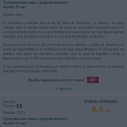
Супружеская пара, средний возраст
более 35 лет
Buenos días:
El problema principal era el de la falta de limpieza. La cama y el aseo
estaba más o menos limpio pero el suelo lo aspiraban bastante poco, el
armario estaba sucio, tuve que limpiarlo yo para poner la ropa igual que las
mesillas que estaban con polvo. La verdad no limpian nada bien.
En general en el resto del hotel se aprecia dejadez y falta de limpieza; el
suelo de los pasillos y el mobiliario con muy poca limpieza. El desayuno no
estaba mal pero no siempre reponían con lo que si llegabas tarde a
desayunar, a las 9:30 concretamente, faltaban muchas cosas.
Si se esmeraran en la limpieza al menos valdría la pena volver a alojarse
porque tiene una buena ubicación.
Вы бы вернулись в этот отель?
НЕТ
детали
ОЧЕНЬ ХОРОШО
Daniele
Италия
8.4
/10
Январь 2011
Супружеская пара, средний возраст
более 35 лет