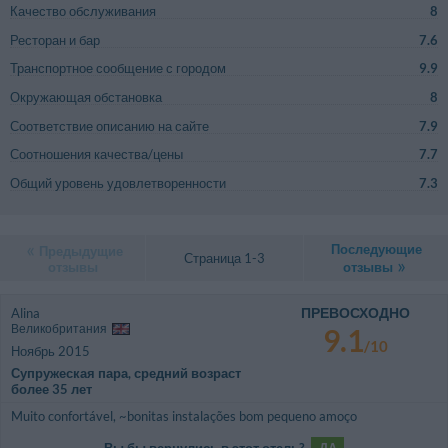
Качество обслуживания
8
Ресторан и бар
7.6
Транспортное сообщение с городом
9.9
Окружающая обстановка
8
Соответствие описанию на сайте
7.9
Соотношения качества/цены
7.7
Общий уровень удовлетворенности
7.3
Последующие
Предыдущие
Страница 1-3
отзывы
отзывы
ПРЕВОСХОДНО
Alina
Великобритания
9.1
/10
Ноябрь 2015
Супружеская пара, средний возраст
более 35 лет
Muito confortável, ~bonitas instalações bom pequeno amoço