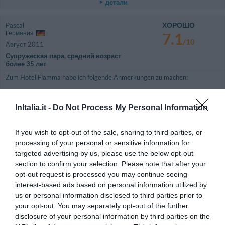
детали
ХОРОШО
Pascal
Германия
7.1
/10
Август 2011
Супружеская пара, средний возраст
более 35 лет
Zum Hotel Fiamma habe ich folgende Anmerkungen zu machen:
Der Eingangsbereich (Lounge,Hotelbar) macht einen sehr gepflegten und
sauberen Eindruck. Der Anreisetag(2.8.) war allerdings eine Katastrophe.
InItalia.it -
Do Not Process My Personal Information
Der Hotelangestellte war anfangs etwas mürrisch. Das Zimmer, das wir
zunächst zugewiesen bekamen war völlig unzumutbar. Schon beim
Betreten des Zimmers kam uns ein Schimmel- und Miefgeruch entgegen.
Das Bad war schlecht gereinigt und roch ekelhaft nach Schimmel. Die
If you wish to opt-out of the sale, sharing to third parties, or
Tapete war größtenteils von der Wand abgeblättert, was ein eindeutiges
processing of your personal or sensitive information for
Zeichen für extreme Feuchtigkeit ist. Es war nur ein kleines Fenster
targeted advertising by us, please use the below opt-out
vorhanden, das zudem noch mit einem Gitter versehen war und lediglich
section to confirm your selection. Please note that after your
einen Blick auf den sehr schmutzigen Hinterhof entfaltete. Außerdem
summte ununterbrochen die Kühlanlage des Hotels, welche sich auf dem
opt-out request is processed you may continue seeing
Hinterhof befand. Ich war noch nie in Rom und weiß daher auch nicht, was
interest-based ads based on personal information utilized by
man erwarten kann. Studenten, die nur nen kurzen Trip nach Rom machen
us or personal information disclosed to third parties prior to
und nur ein Zimmer zum Schlafen brauchen hätten sich vielleicht nicht
darüber aufgeregt, aber wenn man auf die 40 los geht, ist man etwas
your opt-out. You may separately opt-out of the further
anspruchsvoller. Es kam mir so vor, als ob wir in der Besenkammer
disclosure of your personal information by third parties on the
untergebracht waren. Ich hatte auch das Gefühl, daß sich kurz vor