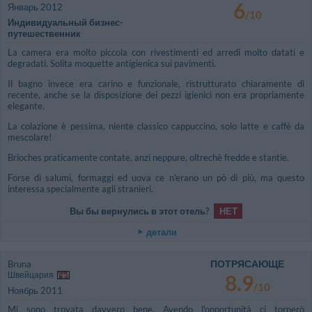
6
Январь 2012
/10
Индивидуальный бизнес-
путешественник
La camera era molto piccola con rivestimenti ed arredi molto datati e
degradati. Solita moquette antigienica sui pavimenti.
Il bagno invece era carino e funzionale, ristrutturato chiaramente di
recente, anche se la disposizione dei pezzi igienici non era propriamente
elegante.
La colazione è pessima, niente classico cappuccino, solo latte e caffè da
mescolare!
Brioches praticamente contate, anzi neppure, oltrechè fredde e stantie.
Forse di salumi, formaggi ed uova ce n'erano un pò di più, ma questo
interessa specialmente agli stranieri.
Вы бы вернулись в этот отель?
НЕТ
детали
ПОТРЯСАЮЩЕ
Bruna
Швейцария
8.9
/10
Ноябрь 2011
Mi sono trovata davvero bene. Avendo l'opportunità ci tornerò