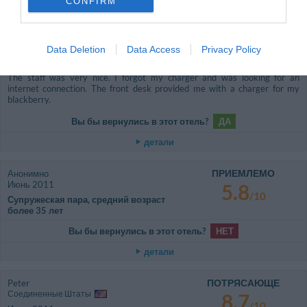
CONFIRM
ПОТРЯСАЮЩЕ
Antonia
Соединенные Штаты
8.9
/10
Июнь 2011
Data Deletion
Data Access
Privacy Policy
Семья с детьми-подростками
The staff was very nice. I forgot my charger and was looking for an
internet connection. The front desk provided me with a charger for my
blackberry.
Вы бы вернулись в этот отель?
ДА
детали
ПРИЕМЛЕМО
Анонимно
Июнь 2011
5.8
/10
Супружеская пара, средний возраст
более 35 лет
Вы бы вернулись в этот отель?
НЕТ
детали
ПОТРЯСАЮЩЕ
Peter
Соединенные Штаты
8.7
/10