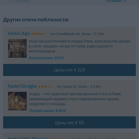
отзывы
отзывы
Другие отели поблизости:
Hotel Alpi
via Castelfidardo 84
,
Roma
- 0.3 Km
Hotel Alpi расположен в сердце Рима, в роскошном здании
в стиле «модерн» конца XIX века, в двух шагах от
железнодорож...
Великолепно 10/10
Цены от € 123
Hotel Siviglia
Via Gaeta 12
,
Roma
- 0.3 Km
Siviglia — это чудесный трехзвездочный отель в Риме,
занимающий недавно отреставрированное здание
недалеко от площад...
Потрясающе 8.9/10
Цены от € 55
Hotel Villa Pinciana