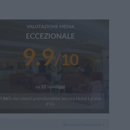
VALUTAZIONE MEDIA
ECCEZIONALE
9.9
/
10
su
22
sondaggi
Il
86
% dei clienti prenoterebbe ancora
Hotel La Vue
d'Or
Recensioni Successive