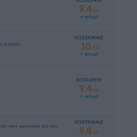
ECCELLENTE
9.4
/10
dettagli
ECCEZIONALE
10
 di Initalia.
/10
dettagli
ECCELLENTE
9.4
/10
dettagli
ECCEZIONALE
e city were appreciated and very
9.8
/10