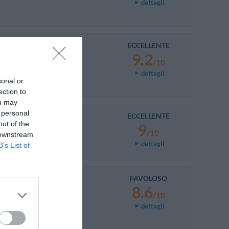
dettagli
ECCELLENTE
9.2
/10
dettagli
sonal or
ection to
ou may
 personal
ECCELLENTE
sti molto contenti.
out of the
9
/10
 downstream
dettagli
B’s List of
FAVOLOSO
8.6
/10
dettagli