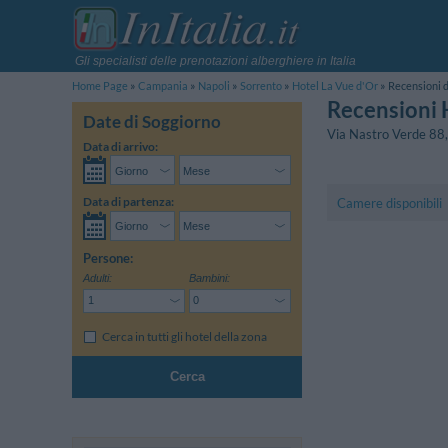
Gli specialisti delle prenotazioni alberghiere in Italia
Home Page
Campania
Napoli
Sorrento
Hotel La Vue d'Or
Recensioni d
Recensioni 
Date di Soggiorno
Via Nastro Verde 88
Data di arrivo:
Data di partenza:
Camere disponibili
Persone:
Adulti:
Bambini:
Cerca in tutti gli hotel della zona
Cerca