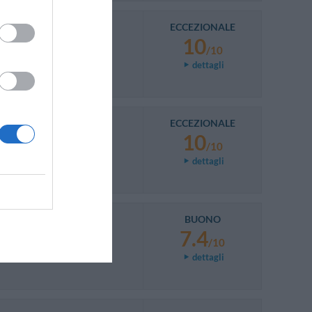
ECCEZIONALE
10
ut à la noirceur.
/10
dettagli
ECCEZIONALE
10
NDS
/10
dettagli
BUONO
7.4
/10
dettagli