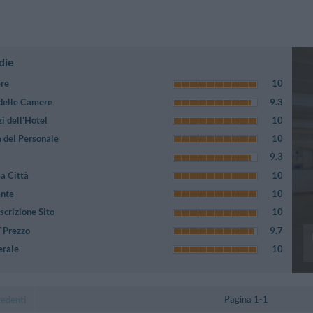
die
ere
10
 delle Camere
9.3
i dell'Hotel
10
 del Personale
10
9.3
a Città
10
ante
10
crizione Sito
10
/ Prezzo
9.7
erale
10
Pagina 1-1
cedenti