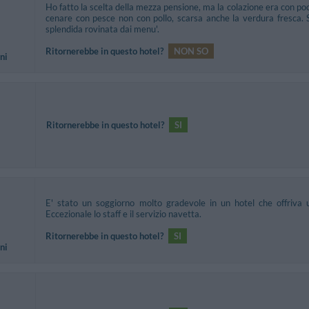
Ho fatto la scelta della mezza pensione, ma la colazione era con po
cenare con pesce non con pollo, scarsa anche la verdura fresca. 
splendida rovinata dai menu'.
Ritornerebbe in questo hotel?
NON SO
ni
Ritornerebbe in questo hotel?
SI
E' stato un soggiorno molto gradevole in un hotel che offriva u
Eccezionale lo staff e il servizio navetta.
Ritornerebbe in questo hotel?
SI
ni