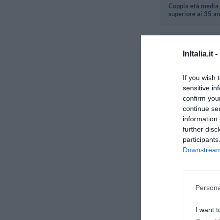
Coppia età media
superiore ai 35 an
Jacques
Francia
InItalia.it -
Giugno 2011
Viaggiatore con
If you wish 
amici/colleghi
sensitive in
confirm you
continue se
Andres
information 
Costa Rica
further disc
Settembre 2010
participants
Famiglia con figli
Downstream 
Marisa
Italia
Persona
Settembre 2010
Coppia età media
superiore ai 35 a
I want t