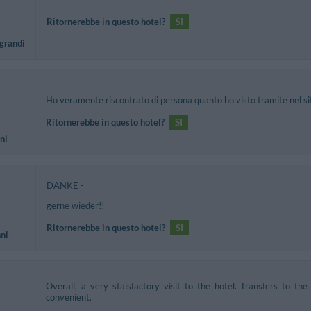
Ritornerebbe in questo hotel?
SI
 grandi
Ho veramente riscontrato di persona quanto ho visto tramite nel sito
Ritornerebbe in questo hotel?
SI
ni
DANKE -
gerne wieder!!
Ritornerebbe in questo hotel?
SI
nni
Overall, a very staisfactory visit to the hotel. Transfers to th
convenient.