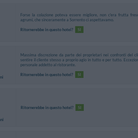
Forse la colazione poteva essere migliore, non c'era frutta f
agrumi, che sinceramente a Sorrento ci aspettavamo.
Ritornerebbe in questo hotel?
SI
Massima discrezione da parte dei proprietari nei confronti del cl
sentire il cliente stesso a proprio agio in tutto e per tutto. Eccezio
personale addetto al ristorante.
Ritornerebbe in questo hotel?
SI
ni
Ritornerebbe in questo hotel?
SI
nni