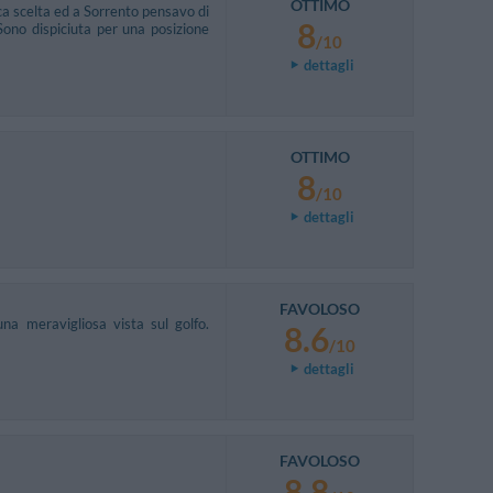
OTTIMO
ca scelta ed a Sorrento pensavo di
8
Sono dispiciuta per una posizione
/10
dettagli
OTTIMO
8
/10
dettagli
FAVOLOSO
na meravigliosa vista sul golfo.
8.6
/10
dettagli
FAVOLOSO
8.8