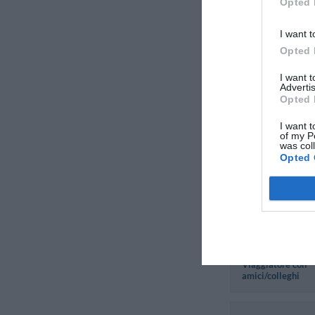
Opted 
Jocelyne
I want t
Canada
Opted 
Settembre 2010
Viaggiatore con
I want 
amici/colleghi
Advertis
Opted 
Elieser
I want t
of my P
Israele
was col
Settembre 2010
Opted 
Coppia età media
superiore ai 35 an
Giacomo
Francia
Agosto 2010
Viaggiatore con
amici/colleghi