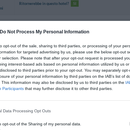
Ritornerebbe in questo hotel?
SI
ni
Do Not Process My Personal Information
Ritornerebbe in questo hotel?
SI
to opt-out of the sale, sharing to third parties, or processing of your per
formation for targeted advertising by us, please use the below opt-out s
r selection. Please note that after your opt-out request is processed y
eing interest-based ads based on personal information utilized by us or
E' un bell'albergo. Era la nostra prima volta a Sorrento e siamo rima
disclosed to third parties prior to your opt-out. You may separately opt-
losure of your personal information by third parties on the IAB’s list of
Ritornerebbe in questo hotel?
SI
. This information may also be disclosed by us to third parties on the
IA
 grandi
Participants
that may further disclose it to other third parties.
E' consigliabile non cenare in hotel.
l Data Processing Opt Outs
Ritornerebbe in questo hotel?
SI
nni
o opt-out of the Sharing of my personal data.