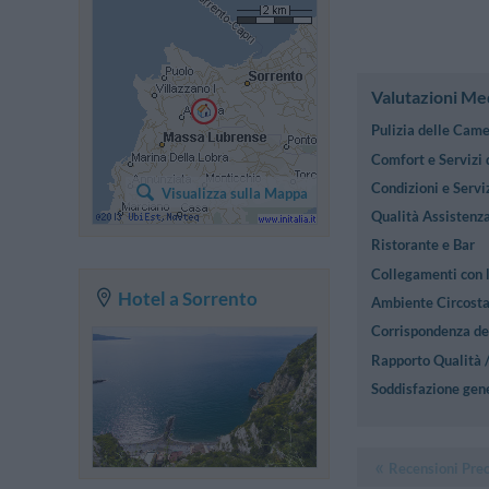
Valutazioni Me
Pulizia delle Cam
Comfort e Servizi
Condizioni e Serviz
Visualizza sulla Mappa
Qualità Assistenza
Ristorante e Bar
Collegamenti con l
Hotel a Sorrento
Ambiente Circost
Corrispondenza des
Rapporto Qualità 
Soddisfazione gen
Recensioni Pre