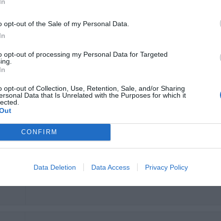
In
o opt-out of the Sale of my Personal Data.
Nous avons adoré notre séjour. Hôtel un peu difficile à trouver surto
In
Ritornerebbe in questo hotel?
SI
to opt-out of processing my Personal Data for Targeted
ing.
In
o opt-out of Collection, Use, Retention, Sale, and/or Sharing
ersonal Data that Is Unrelated with the Purposes for which it
I WAS VERY SATISFIED AND I WILL RECOMMEND TO MY FRIE
lected.
Out
Ritornerebbe in questo hotel?
SI
ni
CONFIRM
Data Deletion
Data Access
Privacy Policy
Ritornerebbe in questo hotel?
NON SO