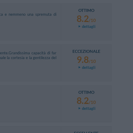
OTTIMO
resca e nemmeno una spremuta di
8.2
/10
dettagli
ECCEZIONALE
iente.Grandissima capacità di far
9.8
nale la cortesia e la gentilezza del
/10
dettagli
OTTIMO
8.2
/10
dettagli