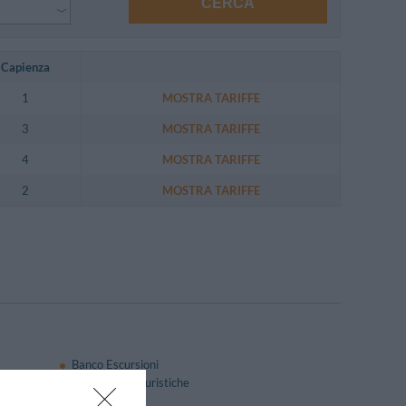
CERCA
Capienza
1
MOSTRA TARIFFE
3
MOSTRA TARIFFE
4
MOSTRA TARIFFE
2
MOSTRA TARIFFE
Banco Escursioni
Informazioni Turistiche
Piano Bar