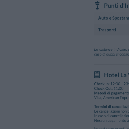
Punti d'I
Auto e Spostam
Trasporti
Autonoleggio
Sixt (Sorrento
Aeroporto
Ss145 , 19 - So
Aeroporto Ca
Le distanze indicate, 
Napoli
caso di dubbi si consig
Stazione Ferroviar
Circumvesuvi
Hotel La
Piazza G. B. De
Circumvesuvi
Check In:
12:30
-
23
Via Stazione - 
Check Out:
11:00
Metodi di pagamento
Visa, American Expre
Termini di cancellaz
Le cancellazioni non 
In caso di cancellazio
Nessun pagamento ant
Importante: questi i