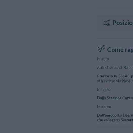
Posizi
Come rag
In auto
Autostrada A3 Napoli
Prendere la SS145 pe
attraverso via Nastro
In treno
Dalla Stazione Centra
In aereo
Dall'aeroporto Intern
che collegano Sorrent