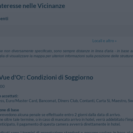
nteresse nelle Vicinanze
enti
)
1.03 km
Hertz
Locali e altro »
rrento
Ss145 , 9 - Sor
podichino
29.35 km
Aerop. Capod
se non diversamente specificato, sono sempre distanze in linea d'aria - in base ai
Napoli
lia di visualizzare la mappa per ulteriori informazioni sulla posizione delle strutture
ia Locale
ana-Sorrento
1.95 km
Circumvesuvi
 Vue d'Or
: Condizioni di Soggiorno
 Curtis - Sorrento
Piazzale Don L
ana-Piano
4.77 km
:00
Piano Di Sorrento
 accettati:
ss, Euro/Master Card, Bancomat, Diners Club, Contanti, Carta Si, Maestro, Sw
ione di base
prevedono alcuna penale se effettuate entro 2 giorni dalla data di arrivo.
ne oltre tale termine, o in caso di mancato arrivo in hotel, verrà addebitato l'im
icipato, il pagamento di questa camera avverrà direttamente in hotel.
ndicati sono i termini di prenotazione standard e possono variare in base al p