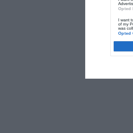
Advertis
Opted 
Caratteri
I want t
of my P
was col
Camere Inso
Opted 
Design hotel
Hotel Busine
Terrazza