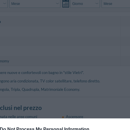
a
onomy
ere nuove e confortevoli con bagno in "stile Vietri".
gono aria condizionata, TV color satellitare, telefono diretto.
ingola, Tripla, Quadrupla, Matrimoniale Economy.
nclusi nel prezzo
onata nelle aree comuni
Ascensore
Check In e Check Out Rapidi
nterno in box Privato
Personale Multilingua
Do Not Process My Personal Information