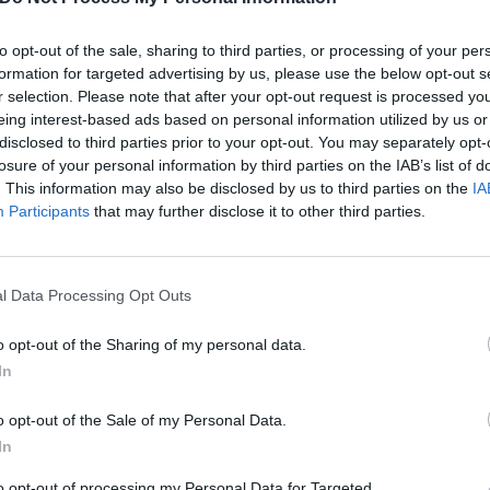
rna
Portiere
Solarium
to opt-out of the sale, sharing to third parties, or processing of your per
formation for targeted advertising by us, please use the below opt-out s
r selection. Please note that after your opt-out request is processed y
e e Bar
eing interest-based ads based on personal information utilized by us or
disclosed to third parties prior to your opt-out. You may separately opt-
ie aree per cerimonie, pranzi e matrimoni. La cucina eccellente propone le special
losure of your personal information by third parties on the IAB’s list of
. This information may also be disclosed by us to third parties on the
IA
a Pagamento
Participants
that may further disclose it to other third parties.
Bar
Cambio Valuta
tica
Cucina Internazionale
l Data Processing Opt Outs
agli
Escursioni
Noleggio Apparecchiature per Meeting
o opt-out of the Sharing of my personal data.
Congressi
In
o / Scooter
Pranzo al sacco
Ristorazione per gruppi
o opt-out of the Sale of my Personal Data.
Servizio Fotocopiatrice
aby Sitter
Servizio di ritiro e riconsegna auto
In
Tour della città
per Porto
Transfer da/per Spiaggia
to opt-out of processing my Personal Data for Targeted