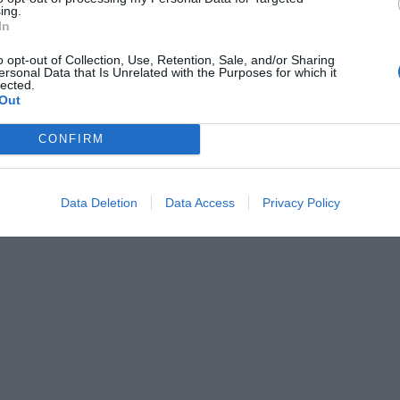
ing.
In
stiche dell'hotel
o opt-out of Collection, Use, Retention, Sale, and/or Sharing
ersonal Data that Is Unrelated with the Purposes for which it
lected.
norizzate
Camere Non Fumatori
Out
Fronte Mare
ss
Ristrutturato recentemente
Vista Panoramica
CONFIRM
Data Deletion
Data Access
Privacy Policy