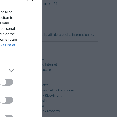
Reception - 24 ore su 24
sonal or
ection to
ou may
 personal
out of the
ità della tradizione locale e i piatti della cucina internazionale.
 downstream
B’s List of
Bar della piscina
Connessione ad Internet
Cucina Tipica Locale
Internet Point
 /
Noleggio Auto
Noleggio Biciclette
Ricevimenti / Banchetti / Cerimonie
Sala Banchetti / Ricevimenti
Servizio Limousine
Servizio medico
Transfer da/per Aeroporto