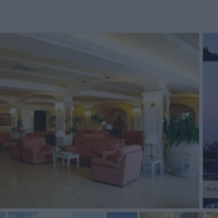
lbergo pulito, nuovo e
Forse la colazione poteva essere
Massima
oprattutto il personale molto
migliore, non c'era frutta fresca e
propri
cogliente , molta disponibilita'
nemmeno una spremuta di agrumi,
cliente.
ono stata felice soprattutto
che sinceramente a Sorrento ci...
sentire i
rche dovevamo...
Filomena,
Gianfranco,
Italia
Italia
Fot