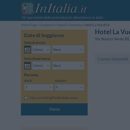
Gli specialisti delle prenotazioni alberghiere in Italia
Home Page
Campania
Napoli
Sorrento
Hotel La Vue d'Or
Hotel La Vu
Date di Soggiorno
Via Nastro Verde 88
Data di arrivo:
Data di partenza:
Camere disponibili
Persone:
Adulti:
Bambini:
Cerca in tutti gli hotel della zona
Cerca