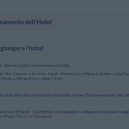
onamento dell'Hotel
giungere l'hotel
 - Salerno, uscita Castellammare di Stabia.
r Vico Equense e Sorrento. Giunti all'incrocio tra Massa Lubrense e Sant'Agat
 Verde. L'albergo si trova dopo 4,8 km.
le di Napoli in Piazza Garibaldi è disponibile la linea "Circumvesuviana" che co
azionale di Napoli - Capodichino sono disponibili i collegamenti giornalieri deg
o (Piazza Tasso) con l'aeroporto.