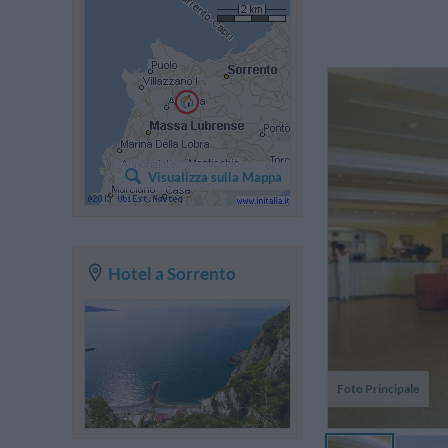
a
s
Visualizza sulla Mappa
ac
s
pe
Hotel a Sorrento
Foto Principale