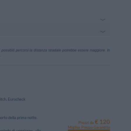
1.08 km
rento
ichino-Viale Maddalena
29.43 km
 possibili percorsi la distanza stradale potrebbe essere maggiore. In
.
ana-Sant'Agnello
3.59 km
uigi Minzoni - Sant'Agnello
itch, Eurocheck
porto della prima notte.
€ 120
Prezzi da
Miglior Prezzo Garantito
eriodo di soggiorno, alle