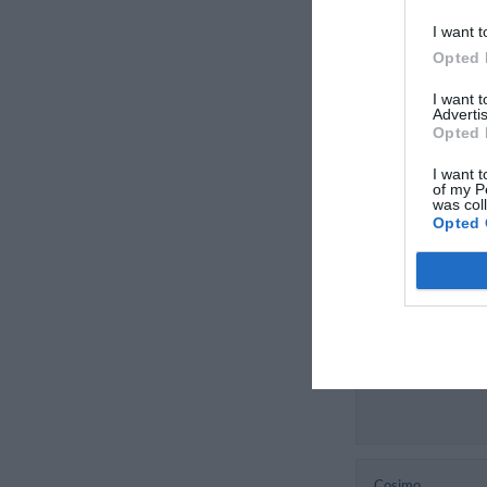
Agosto 2013
I want t
Coppia età media
Opted 
superiore ai 35 an
I want 
Advertis
Opted 
Philippe
Francia
I want t
Agosto 2013
of my P
Coppia età media
was col
superiore ai 35 an
Opted 
Marie Madeleine
Francia
Luglio 2013
Coppia età media
superiore ai 35 an
Cosimo