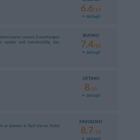
6.6
/10
dettagli
BUONO
ereisen waren unsere Erwartungen
7.4
ar sauber und zweckmäßig, das
/10
dettagli
OTTIMO
8
/10
dettagli
FAVOLOSO
h er könnte in fünf sterne Hotel
8.7
/10
dettagli