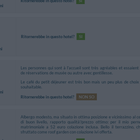
Ritornerebbe in questo hotel?
SI
ni
Ritornerebbe in questo hotel?
SI
ni
Les personnes qui sont à l'accueil sont très agréables et essaient
de réservations de musée ou autre avec gentillesse.
Le café du petit déjeuner est très bon mais un peu plus de choix
souhaitable.
ni
Ritornerebbe in questo hotel?
NON SO
Albergo modesto, ma situato in ottima posizione e vicinissimo al cen
di buon livello, rapporto qualità'/prezzo ottimo: per il mio p
matrimoniale a 52 euro colazione inclusa. Bello il terrazzino,
sfruttato come roof garden con colazione ivi offerta.