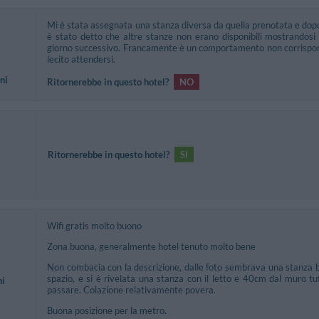
Mi è stata assegnata una stanza diversa da quella prenotata e dop
è stato detto che altre stanze non erano disponibili mostrandosi 
giorno successivo. Francamente è un comportamento non corrispon
lecito attendersi.
ni
Ritornerebbe in questo hotel?
NO
Ritornerebbe in questo hotel?
SI
Wifi gratis molto buono
Zona buona, generalmente hotel tenuto molto bene
Non combacia con la descrizione, dalle foto sembrava una stanza be
spazio, e si è rivelata una stanza con il letto e 40cm dal muro tu
ni
passare. Colazione relativamente povera.
Buona posizione per la metro.