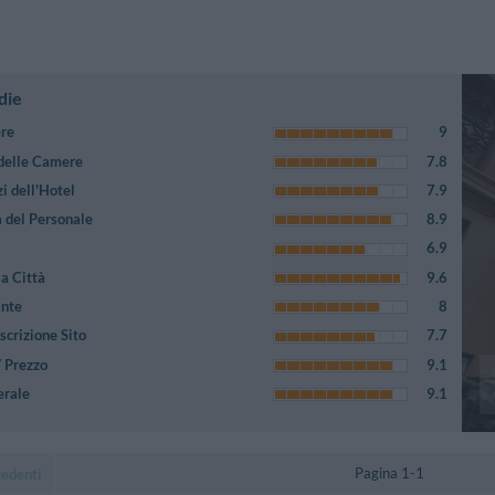
die
ere
9
 delle Camere
7.8
i dell'Hotel
7.9
 del Personale
8.9
6.9
a Città
9.6
ante
8
crizione Sito
7.7
/ Prezzo
9.1
erale
9.1
Pagina 1-1
cedenti