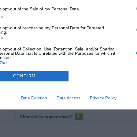
общем,рекомендую всем!
o opt-out of the Sale of my Personal Data.
Ritornerebbe in questo hotel?
SI
In
ni
to opt-out of processing my Personal Data for Targeted
ing.
In
La chambre que nous avions était toute petite! Point sympa de l'hôt
etc
o opt-out of Collection, Use, Retention, Sale, and/or Sharing
ersonal Data that Is Unrelated with the Purposes for which it
Ritornerebbe in questo hotel?
NO
lected.
ni
Out
CONFIRM
Une place de parking devrait être mis à disposition des clients.
Une chose pour le petit déjeuner penser à mettre du chocolat en p
qui boit du café surtout que celui ci devrait être amélioré on croirai
Data Deletion
Data Access
Privacy Policy
Désole pour ces remarques mais il est juste de le faire savoir, mais
ni
l’amabilité du personnel. On y retournera à une seule condition si il 
Ritornerebbe in questo hotel?
SI