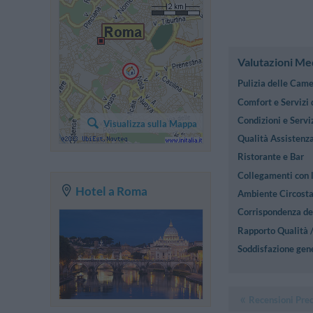
Valutazioni Me
Pulizia delle Cam
Comfort e Servizi
Condizioni e Serviz
Visualizza sulla Mappa
Qualità Assistenza
Ristorante e Bar
Collegamenti con l
Hotel a Roma
Ambiente Circost
Corrispondenza des
Rapporto Qualità 
Soddisfazione gen
Recensioni Pre