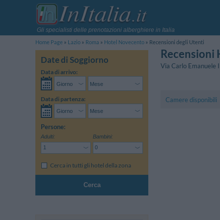
Gli specialisti delle prenotazioni alberghiere in Italia
Home Page
Lazio
Roma
Hotel Novecento
Recensioni degli Utenti
Recensioni
Date di Soggiorno
Via Carlo Emanuele I
Data di arrivo:
Data di partenza:
Camere disponibili
Persone:
Adulti:
Bambini:
Cerca in tutti gli hotel della zona
Cerca