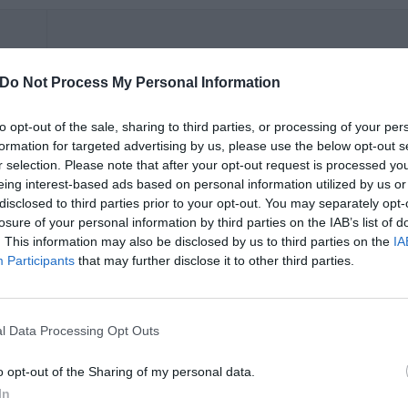
Ritornerebbe in questo hotel?
SI
Do Not Process My Personal Information
to opt-out of the sale, sharing to third parties, or processing of your per
formation for targeted advertising by us, please use the below opt-out s
r selection. Please note that after your opt-out request is processed y
eing interest-based ads based on personal information utilized by us or
Ritornerebbe in questo hotel?
SI
disclosed to third parties prior to your opt-out. You may separately opt-
losure of your personal information by third parties on the IAB’s list of
. This information may also be disclosed by us to third parties on the
IA
Participants
that may further disclose it to other third parties.
Ritornerebbe in questo hotel?
SI
l Data Processing Opt Outs
 grandi
o opt-out of the Sharing of my personal data.
In
Хороший отель,отличный номер,дружелюбный персона