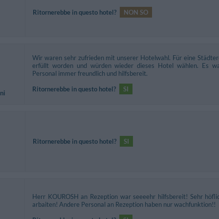
Ritornerebbe in questo hotel?
NON SO
Wir waren sehr zufrieden mit unserer Hotelwahl. Für eine Städt
erfüllt worden und würden wieder dieses Hotel wählen. Es w
Personal immer freundlich und hilfsbereit.
Ritornerebbe in questo hotel?
SI
ni
Ritornerebbe in questo hotel?
SI
Herr KOUROSH an Rezeption war seeeehr hilfsbereit! Sehr höflic
arbaiten! Andere Personal an Rezeption haben nur wachfunktion!!