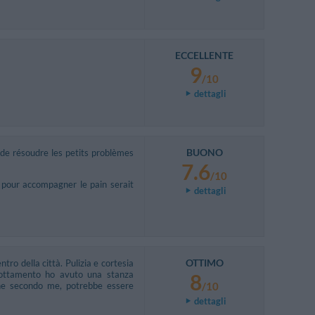
ECCELLENTE
9
/10
dettagli
BUONO
 de résoudre les petits problèmes
7.6
/10
 pour accompagner le pain serait
dettagli
OTTIMO
tro della città. Pulizia e cortesia
ernottamento ho avuto una stanza
8
 che secondo me, potrebbe essere
/10
dettagli