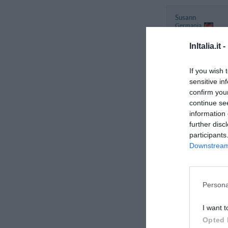
Susann
Germania
Settembre 2013
InItalia.it -
Viaggiatore con
amici/colleghi
If you wish 
sensitive in
Pascal
confirm you
Italia
continue se
Agosto 2013
information 
Famiglia con figli
further disc
piccoli
participants
Downstream 
Loris
Italia
Agosto 2013
Persona
Famiglia con figli
I want t
Opted 
Vakarov
Russia