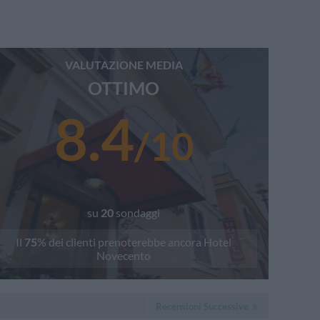
VALUTAZIONE MEDIA
OTTIMO
8.4
/
10
su
20
sondaggi
Il
75
% dei clienti prenoterebbe ancora
Hotel
Novecento
Recensioni Successive