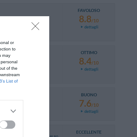
FAVOLOSO
8.8
/10
dettagli
sonal or
ection to
OTTIMO
ou may
8.4
 personal
/10
out of the
dettagli
 downstream
B’s List of
BUONO
7.6
/10
dettagli
ECCELLENTE
л,удобное расположение,во