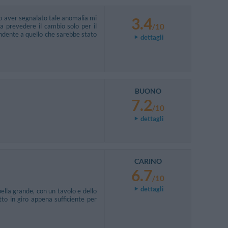
o aver segnalato tale anomalia mi
3.4
a prevedere il cambio solo per il
/10
dente a quello che sarebbe stato
dettagli
BUONO
7.2
/10
dettagli
CARINO
6.7
/10
dettagli
lla grande, con un tavolo e dello
tto in giro appena sufficiente per