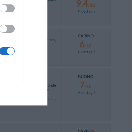
9.4
/10
dettagli
CARINO
el: roof top avec tables, chaises,
6
/10
dettagli
BUONO
7
oudre car c'est pas tout le monde
/10
t prendre du jus de chaussette.
dettagli
 ça n’enlève pas la gentillesse, et
y a du chocolat.
CARINO