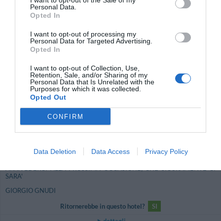
I want to opt-out of the Sale of my
Personal Data.
OTTIMO
Renata
Opted In
Spagna
8
/10
Dicembre 2009
I want to opt-out of processing my
Personal Data for Targeted Advertising.
Coppia età media superiore ai 35 anni
Opted In
Ritornerebbe in questo hotel?
SI
I want to opt-out of Collection, Use,
dettagli
Retention, Sale, and/or Sharing of my
Personal Data that Is Unrelated with the
Purposes for which it was collected.
ECCELLENTE
Giorgio
Opted Out
Italia
9.1
/10
Ottobre 2009
CONFIRM
Viaggiatore con amici/colleghi
TUTTO PERFETTO, SIAMO RIMASTI PIACEVOLMENTE SORPRESI
DOPO AVER VISTO CAMERE E STRUTTURA, SAPENDO QUALE ERA IL
Data Deletion
Data Access
Privacy Policy
PREZZO.
ARRIVEDERCI ALLA PROSSIMA OCCASIONE; CHE SICURAMENTE CI
SARA'
GIORGIO GNUDI
Ritornerebbe in questo hotel?
SI
dettagli