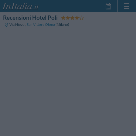
Recensioni Hotel Poli
Home Page
Via Nievo
,
San Vittore Olona
(Milano)
Le mie Prenotazioni
InItalia Club
Lingua