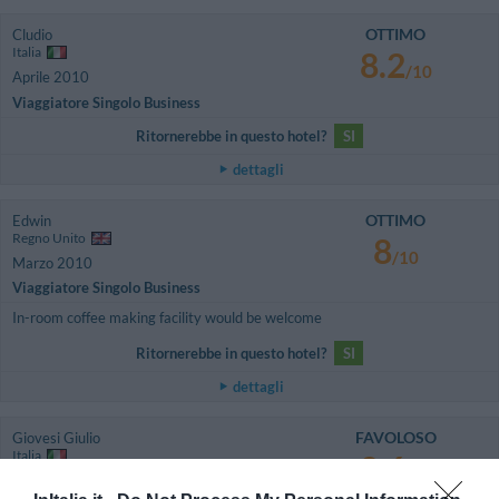
OTTIMO
Cludio
Italia
8.2
/10
Aprile 2010
Viaggiatore Singolo Business
Ritornerebbe in questo hotel?
SI
dettagli
OTTIMO
Edwin
Regno Unito
8
/10
Marzo 2010
Viaggiatore Singolo Business
In-room coffee making facility would be welcome
Ritornerebbe in questo hotel?
SI
dettagli
FAVOLOSO
Giovesi Giulio
Italia
8.6
/10
Marzo 2010