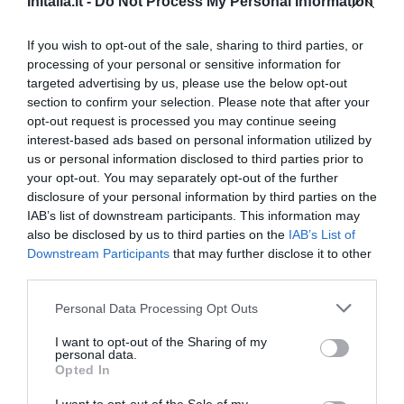
InItalia.it -
Do Not Process My Personal Information
Famiglia con figli grandi
Ritornerebbe in questo hotel?
SI
If you wish to opt-out of the sale, sharing to third parties, or
dettagli
processing of your personal or sensitive information for
targeted advertising by us, please use the below opt-out
ECCEZIONALE
Stefano
section to confirm your selection. Please note that after your
Italia
9.7
opt-out request is processed you may continue seeing
/10
Febbraio 2010
interest-based ads based on personal information utilized by
Viaggiatore Singolo Business
us or personal information disclosed to third parties prior to
your opt-out. You may separately opt-out of the further
Il Ristorante la Fornace è certamente di qualità, ma piuttosto caro.
disclosure of your personal information by third parties on the
Ritornerebbe in questo hotel?
SI
IAB’s list of downstream participants. This information may
also be disclosed by us to third parties on the
IAB’s List of
dettagli
Downstream Participants
that may further disclose it to other
third parties.
OTTIMO
Santiago
Spagna
8.4
/10
Personal Data Processing Opt Outs
Dicembre 2009
Viaggiatore Singolo Business
I want to opt-out of the Sharing of my
personal data.
Ritornerebbe in questo hotel?
SI
Opted In
dettagli