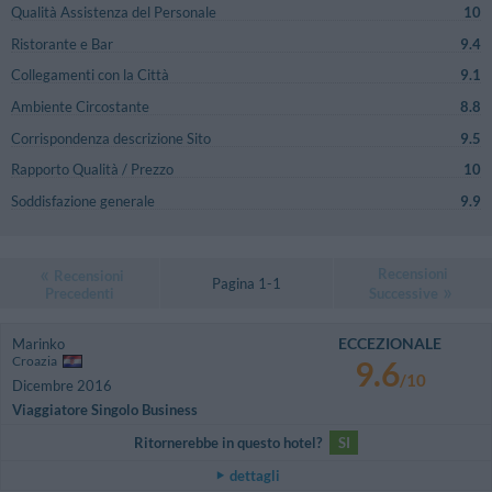
Qualità Assistenza del Personale
10
Ristorante e Bar
9.4
Collegamenti con la Città
9.1
Ambiente Circostante
8.8
Corrispondenza descrizione Sito
9.5
Rapporto Qualità / Prezzo
10
Soddisfazione generale
9.9
Recensioni
Recensioni
Pagina 1-1
Precedenti
Successive
ECCEZIONALE
Marinko
Croazia
9.6
/10
Dicembre 2016
Viaggiatore Singolo Business
Ritornerebbe in questo hotel?
SI
dettagli