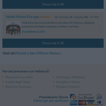
Prezzi da € 95
Hotel Motel Europa
Via Toscana 18
,
Ossona (MI)
- 9.7 Km
Motel Europa è una moderna struttura di Ossona, situata in
posizione strategica rispetto a Milano e al Polo ...
Eccellente 9.2/10
Prezzi da € 55
Vedi altri
hotel a San Vittore Olona
»
Perché prenotare con InItalia.it?
Risparmio Garantito
Assistenza Telefonica
Giudizi degli Ospiti
Semplice e Veloce
Massima Sicurezza
Mappe e Itinerari
Prenotazioni Sicure
Clicca qui per verificare