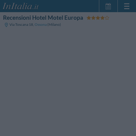
Recensioni Hotel Motel Europa
Home Page
Via Toscana 18
,
Ossona
(Milano)
Le mie Prenotazioni
InItalia Club
Lingua