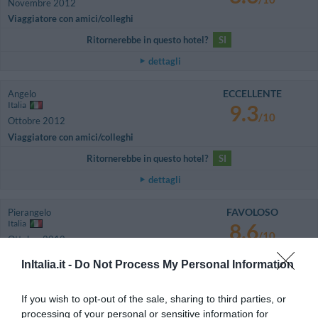
Novembre 2012
Viaggiatore con amici/colleghi
Ritornerebbe in questo hotel?
SI
dettagli
ECCELLENTE
Angelo
Italia
9.3
/10
Ottobre 2012
Viaggiatore con amici/colleghi
Ritornerebbe in questo hotel?
SI
dettagli
FAVOLOSO
Pierangelo
Italia
8.6
/10
Ottobre 2012
Viaggiatore Singolo Business
InItalia.it -
Do Not Process My Personal Information
Ritornerebbe in questo hotel?
SI
dettagli
If you wish to opt-out of the sale, sharing to third parties, or
processing of your personal or sensitive information for