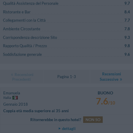
Qualità Assistenza del Personale
9.7
Ristorante e Bar
8.4
Collegamenti con la Città
7.7
Ambiente Circostante
7.8
Corrispondenza descrizione Sito
9.3
Rapporto Qualità / Prezzo
9.8
Soddisfazione generale
9.6
Recensioni
Recensioni
Pagina 1-3
Precedenti
Successive
BUONO
Emanuela
Italia
7.6
/10
Gennaio 2018
Coppia età media superiore ai 35 anni
Ritornerebbe in questo hotel?
NON SO
dettagli