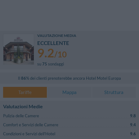
VALUTAZIONE MEDIA
ECCELLENTE
9.2
/
10
su
75
sondaggi
Il
86
% dei clienti prenoterebbe ancora
Hotel Motel Europa
Tariffe
Mappa
Struttura
Valutazioni Medie
Pulizia delle Camere
9.8
Comfort e Servizi delle Camere
9.4
Condizioni e Servizi dell'Hotel
9.6