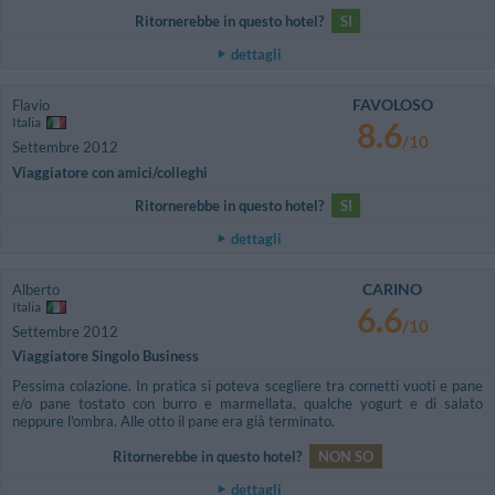
Ritornerebbe in questo hotel?
SI
dettagli
FAVOLOSO
Flavio
Italia
8.6
/10
Settembre 2012
Viaggiatore con amici/colleghi
Ritornerebbe in questo hotel?
SI
dettagli
CARINO
Alberto
Italia
6.6
/10
Settembre 2012
Viaggiatore Singolo Business
Pessima colazione. In pratica si poteva scegliere tra cornetti vuoti e pane
e/o pane tostato con burro e marmellata, qualche yogurt e di salato
neppure l'ombra. Alle otto il pane era già terminato.
Ritornerebbe in questo hotel?
NON SO
dettagli