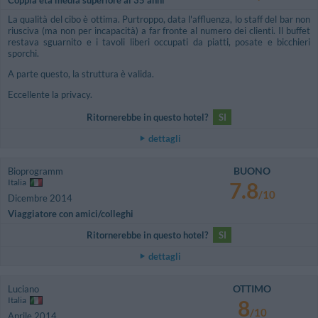
La qualità del cibo è ottima. Purtroppo, data l'affluenza, lo staff del bar non
riusciva (ma non per incapacità) a far fronte al numero dei clienti. Il buffet
restava sguarnito e i tavoli liberi occupati da piatti, posate e bicchieri
sporchi.
A parte questo, la struttura è valida.
Eccellente la privacy.
Ritornerebbe in questo hotel?
SI
dettagli
BUONO
Bioprogramm
Italia
7.8
/10
Dicembre 2014
Viaggiatore con amici/colleghi
Ritornerebbe in questo hotel?
SI
dettagli
OTTIMO
Luciano
Italia
8
/10
Aprile 2014