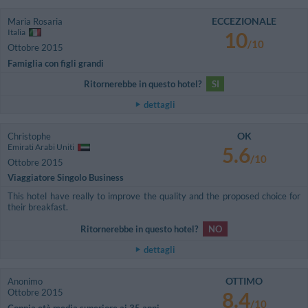
ECCEZIONALE
Maria Rosaria
Italia
10
/10
Ottobre 2015
Famiglia con figli grandi
Ritornerebbe in questo hotel?
SI
dettagli
OK
Christophe
Emirati Arabi Uniti
5.6
/10
Ottobre 2015
Viaggiatore Singolo Business
This hotel have really to improve the quality and the proposed choice for
their breakfast.
Ritornerebbe in questo hotel?
NO
dettagli
OTTIMO
Anonimo
Ottobre 2015
8.4
/10
Coppia età media superiore ai 35 anni