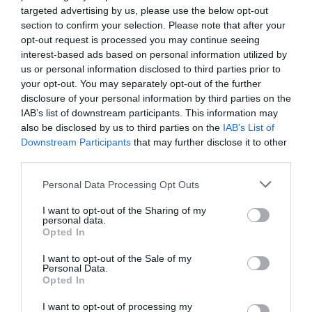
targeted advertising by us, please use the below opt-out
ECCELLENTE
Vincenzo
Italia
9.2
section to confirm your selection. Please note that after your
/10
Ottobre 2012
opt-out request is processed you may continue seeing
Viaggiatore Singolo Business
interest-based ads based on personal information utilized by
us or personal information disclosed to third parties prior to
Consigliato.
your opt-out. You may separately opt-out of the further
Ritornerebbe in questo hotel?
SI
disclosure of your personal information by third parties on the
IAB’s list of downstream participants. This information may
dettagli
also be disclosed by us to third parties on the
IAB’s List of
Downstream Participants
that may further disclose it to other
ECCEZIONALE
Vincenzo
third parties.
Italia
9.6
/10
Ottobre 2012
Personal Data Processing Opt Outs
Viaggiatore con amici/colleghi
Ottimo, sembra un 4 stelle.
I want to opt-out of the Sharing of my
personal data.
Ritornerebbe in questo hotel?
SI
Opted In
dettagli
I want to opt-out of the Sale of my
Personal Data.
Opted In
BUONO
Anonimo
Ottobre 2012
7
I want to opt-out of processing my
/10