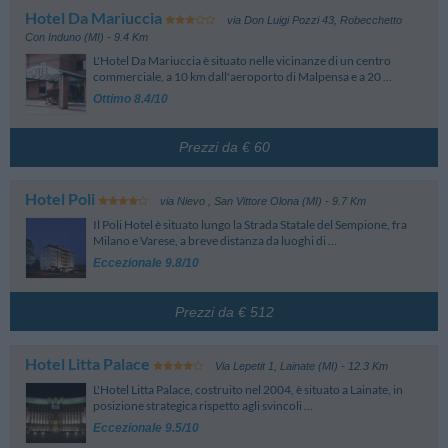
Hotel Da Mariuccia
via Don Luigi Pozzi 43
,
Robecchetto
Con Induno (MI)
- 9.4 Km
L'Hotel Da Mariuccia è situato nelle vicinanze di un centro
commerciale, a 10 km dall'aeroporto di Malpensa e a 20 ...
Ottimo 8.4/10
Prezzi da € 60
Hotel Poli
via Nievo
,
San Vittore Olona (MI)
- 9.7 Km
Il Poli Hotel è situato lungo la Strada Statale del Sempione, fra
Milano e Varese, a breve distanza da luoghi di ...
Eccezionale 9.8/10
Prezzi da € 512
Hotel Litta Palace
Via Lepetit 1
,
Lainate (MI)
- 12.3 Km
L'Hotel Litta Palace, costruito nel 2004, è situato a Lainate, in
posizione strategica rispetto agli svincoli ...
Eccezionale 9.5/10