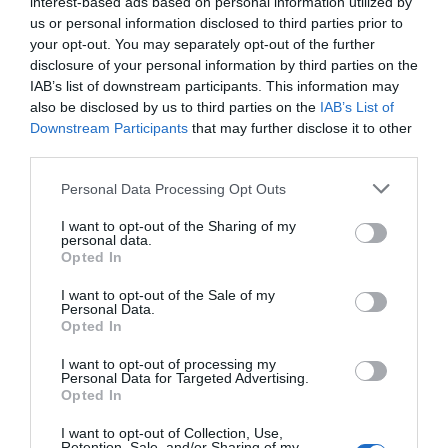
interest-based ads based on personal information utilized by
vasca da bagno o idromassaggio.
us or personal information disclosed to third parties prior to
Camere disponibili: Singola, Doppia, Matrimoniale, Tripla, Quadrupla,
your opt-out. You may separately opt-out of the further
Doppia uso Singola, Doppia Suite.
disclosure of your personal information by third parties on the
IAB’s list of downstream participants. This information may
also be disclosed by us to third parties on the
IAB’s List of
Downstream Participants
that may further disclose it to other
Servizi Inclusi nel prezzo
third parties.
Aria condizionata nelle aree
Ascensore
Ristorante e Bar
comuni
Biglietteria Aerea
Personal Data Processing Opt Outs
Biglietteria Aliscafi
Biglietteria Navi
La struttura offre un servizio Ristorazione raffinato e speciale basato
I want to opt-out of the Sharing of my
Cambio Valuta
Cassaforte
Descrizione Sala Riunioni/Sala
sull'ottima qualità del cibo e sull'atmosfera confortevole degli ambienti.
personal data.
Check In e Check Out Rapidi
Connessione ad Internet
Meeting/Sala Congressi
Opted In
Il Ristorante "La Fornace" offre specialità in grado di deliziare i palati più
Deposito Bagagli
Idromassaggio
fini, mentre il Bar Ristorante "Rosa dei Venti" è il luogo ideale per gustare
Informazioni Turistiche
Lustrascarpe
L'hotel dispone di un'ampia sala modernamente attrezzata con capienza
I want to opt-out of the Sale of my
un coctail o assaporare piatti freschi o leggeri dall'incantevole terrazza
Servizi a Pagamento
Noleggio Biciclette
Parcheggio Interno Coperto
Personal Data.
massima di 150 persone.
estiva.
Opted In
Parcheggio Interno in box Privato
Personale Multilingua
Ottimo spazio per congressi e incontri di lavoro, si rivela anche un
L'Hotel dispone inoltre di una Cigar Room.
Bar
Caffetteria
Portiere
Quotidiani
bellissimo "Salone per le feste" in occasione di ricevimenti o banchetti
Caratteristiche dell'hotel
I want to opt-out of processing my
Ciclismo
Cucina Dietetica
Reception - 24 ore su 24
Sala TV
privati.
Personal Data for Targeted Advertising.
Cucina Internazionale
Cucina Tipica Locale
Servizio Fax
Servizio Fotocopiatrice
Opted In
Camere Fumatori
Camere Insonorizzate
Lavaggio a secco
Lavanderia
Transfer da/per Fiera
Camere Non Fumatori
Camere VIP
Massaggi
Noleggio Apparecchiature per
I want to opt-out of Collection, Use,
Camere antiallergiche
Camere familiari
Meeting / Congressi
Retention, Sale, and/or Sharing of my