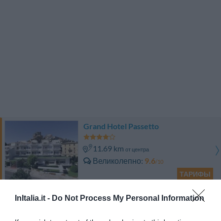
Grand Hotel Passetto
11.69 km
от центра
Великолепно
9.6
/10
ТАРИФЫ
Hotel Fortuna
InItalia.it -
Do Not Process My Personal Information
8.97 km
от центра