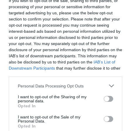
If you wish to opt-out of the sale, sharing to third parties, or
Потрясающе
8.5
processing of your personal or sensitive information for
/10
targeted advertising by us, please use the below opt-out
ТАРИФЫ
section to confirm your selection. Please note that after your
opt-out request is processed you may continue seeing
B&B Glicine
interest-based ads based on personal information utilized by
9.81 km
от центра
us or personal information disclosed to third parties prior to
0 Отзывы
your opt-out. You may separately opt-out of the further
disclosure of your personal information by third parties on the
IAB’s list of downstream participants. This information may
ТАРИФЫ
also be disclosed by us to third parties on the
IAB’s List of
Downstream Participants
that may further disclose it to other
Hotel Universal
third parties.
17.68 km
от центра
Personal Data Processing Opt Outs
Великолепно
9.6
/10
I want to opt-out of the Sharing of my
ТАРИФЫ
personal data.
Opted In
Hotel Federico II
I want to opt-out of the Sale of my
Personal Data.
15.03 km
Opted In
от центра