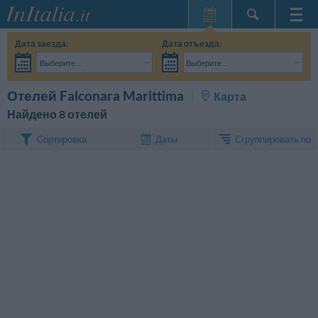
Главная
Дата заезда:
Дата отъезда:
Мои
Выберите...
Выберите...
бронирования
Взрослые:
Точные даты поездки мне пока не известны
Дети:
Поиск
Отелей Falconara Marittima
Карта
InItalia Club
Найдено 8 отелей
Язык
Сгруппировать по
Сортировка
Даты