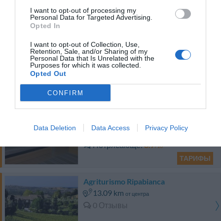
Превосходно
9
/10
I want to opt-out of processing my
ТАРИФЫ
Personal Data for Targeted Advertising.
Opted In
Hotel Bologna
I want to opt-out of Collection, Use,
Retention, Sale, and/or Sharing of my
Personal Data that Is Unrelated with the
17.75 km
от центра
Purposes for which it was collected.
0 Отзывы
Opted Out
ТАРИФЫ
CONFIRM
Hotel 3 Querce
Data Deletion
Data Access
Privacy Policy
17.60 km
от центра
Потрясающе
8.7
/10
ТАРИФЫ
Agriturismo Ripabianca
13.09 km
от центра
0 Отзывы