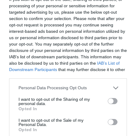
2
двуспальной кроватью
ТАРИФЫ
processing of your personal or sensitive information for
targeted advertising by us, please use the below opt-out
ПОКАЗАТЬ
section to confirm your selection. Please note that after your
Двухместный Junior Suite
2
ТАРИФЫ
opt-out request is processed you may continue seeing
interest-based ads based on personal information utilized by
Двухместный Junior Suite c
ПОКАЗАТЬ
2
us or personal information disclosed to third parties prior to
двуспальной кроватью
ТАРИФЫ
your opt-out. You may separately opt-out of the further
Двухместный Suite с двуспальной
ПОКАЗАТЬ
disclosure of your personal information by third parties on the
2
кроватью
ТАРИФЫ
IAB’s list of downstream participants. This information may
also be disclosed by us to third parties on the
IAB’s List of
Le camere, arredate in modo personalizzato e confortevole, sono dotate di
Downstream Participants
that may further disclose it to other
telefono, connessione Wi-Fi a Internet, TV color satellitare, piccola
third parties.
cassaforte, frigobar e bagno privato con doccia e asciugacapelli.
Свободные номера: Одноместный, Двухместный, Двухместный с
Personal Data Processing Opt Outs
двуспальной кроватью, Двухместный Superior, Двухместный Superior с
двуспальной кроватью, Двухместный Junior Suite, Двухместный Junior
I want to opt-out of the Sharing of my
Suite c двуспальной кроватью, Двухместный Suite с двуспальной
personal data.
кроватью.
Opted In
I want to opt-out of the Sale of my
Personal Data.
Услуги, включенные в стоимость
Opted In