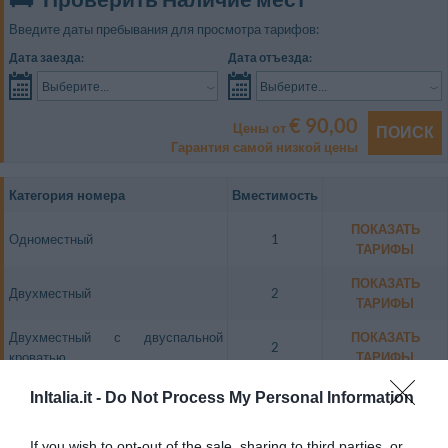
Введите даты пребывания для просмотра тарифов:
Дата заезда:
Дата отъезда:
Выберите...
Выберите...
€ 90,00
Цены от
ПОИСК
Гарантия самой низкой цены
Категория номера
Вместимость
ПОКАЗАТЬ
Одноместный
1
ТАРИФЫ
ПОКАЗАТЬ
Двухместный
2
ТАРИФЫ
Двухместный с двуспальной
ПОКАЗАТЬ
2
кроватью
ТАРИФЫ
ПОКАЗАТЬ
InItalia.it -
Do Not Process My Personal Information
Двухместный Superior
2
ТАРИФЫ
Двухместный Superior с
ПОКАЗАТЬ
If you wish to opt-out of the sale, sharing to third parties, or