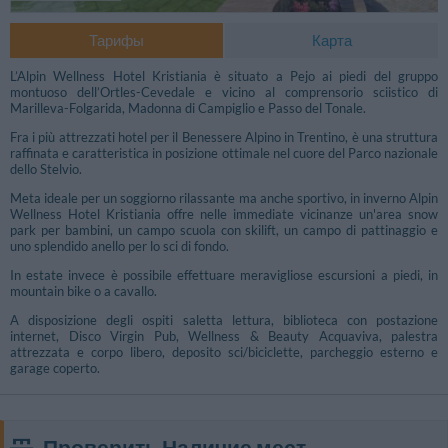
Тарифы
Карта
L’Alpin Wellness Hotel Kristiania è situato a Pejo ai piedi del gruppo
montuoso dell’Ortles-Cevedale e vicino al comprensorio sciistico di
Marilleva-Folgarida, Madonna di Campiglio e Passo del Tonale.
Fra i più attrezzati hotel per il Benessere Alpino in Trentino, è una struttura
raffinata e caratteristica in posizione ottimale nel cuore del Parco nazionale
dello Stelvio.
Meta ideale per un soggiorno rilassante ma anche sportivo, in inverno Alpin
Wellness Hotel Kristiania offre nelle immediate vicinanze un'area snow
park per bambini, un campo scuola con skilift, un campo di pattinaggio e
uno splendido anello per lo sci di fondo.
In estate invece è possibile effettuare meravigliose escursioni a piedi, in
mountain bike o a cavallo.
A disposizione degli ospiti saletta lettura, biblioteca con postazione
internet, Disco Virgin Pub, Wellness & Beauty Acquaviva, palestra
attrezzata e corpo libero, deposito sci/biciclette, parcheggio esterno e
garage coperto.
Проверить Наличие мест