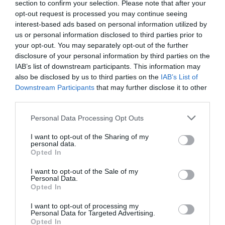
5
section to confirm your selection. Please note that after your
человек
ТАРИФЫ
opt-out request is processed you may continue seeing
interest-based ads based on personal information utilized by
Номера располагают цветным телевизором, беспроводным доступом
us or personal information disclosed to third parties prior to
в Интернет, сейфом, ванной комнатой (за пределами номера) с душем
и феном.
your opt-out. You may separately opt-out of the further
disclosure of your personal information by third parties on the
Свободные номера: Одноместный, Двухместный, Двухместный с
двуспальной кроватью, Двухместный для одноместного размещения,
IAB’s list of downstream participants. This information may
Трехкомнатные апартаменты для 5 человек.
also be disclosed by us to third parties on the
IAB’s List of
Downstream Participants
that may further disclose it to other
third parties.
Услуги, включенные в стоимость
Personal Data Processing Opt Outs
Допускается размещение с
Игровая комната
Услуги за отдельную плату
I want to opt-out of the Sharing of my
мелкими животными
Интернет-уголок
personal data.
Многоязычный персонал
ТВ-зал
Opted In
Гараж на парковке отеля
Массаж
Туристическая информация
Хранение багажа
Характеристики отеля
Прачечная
Стоянка на крытой парковке
Читальный зал
I want to opt-out of the Sale of my
отеля
Personal Data.
Звукоизолированные номера
Недавно отреставрирован
Трансфер из/до аэропорта
Трансфер из/до выставочного
Opted In
комплекса
Номера для некурящих
Отель - Люкс
Трансфер из/до порта
Панорамный вид
Парк
I want to opt-out of processing my
Семейные номера
Personal Data for Targeted Advertising.
Opted In