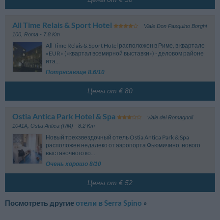
Местная ж/д станция
пребывания, выбранных номеров и тарифов. Обратите внимание на
детали тарифов на стадии бронирования.
Fm-Ponte Galeria
1.99 km
All Time Relais & Sport Hotel
Fm-Muratella
4.15 km
Viale Don Pasquino Borghi
100
,
Roma
- 7.8 Km
All Time Relais & Sport Hotel расположен в Риме, в квартале
«EUR» («квартал всемирной выставки») - деловом районе
ита...
Потрясающе 8.6/10
Цены от € 80
Ostia Antica Park Hotel & Spa
viale dei Romagnoli
1041A
,
Ostia Antica (RM)
- 8.2 Km
Новый трехзвездочный отель Ostia Antica Park & Spa
расположен недалеко от аэропорта Фьюмичино, нового
выставочного ко...
Очень хорошо 8/10
Цены от € 52
Посмотреть другие
отели в Serra Spino
»