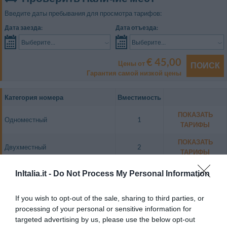
Введите даты пребывания для просмотра тарифов:
Дата заезда:
Дата отъезда:
Выберите...
Выберите...
€ 45,00
Цены от
ПОИСК
Гарантия самой низкой цены
Категория номера
Вместимость
ПОКАЗАТЬ
Одноместный
1
ТАРИФЫ
ПОКАЗАТЬ
Двухместный
2
ТАРИФЫ
Двухместный с двуспальной
ПОКАЗАТЬ
InItalia.it -
Do Not Process My Personal Information
2
кроватью
ТАРИФЫ
Двухместный для одноместного
ПОКАЗАТЬ
If you wish to opt-out of the sale, sharing to third parties, or
1
размещения
ТАРИФЫ
processing of your personal or sensitive information for
targeted advertising by us, please use the below opt-out
Трехкомнатные апартаменты для 5
ПОКАЗАТЬ