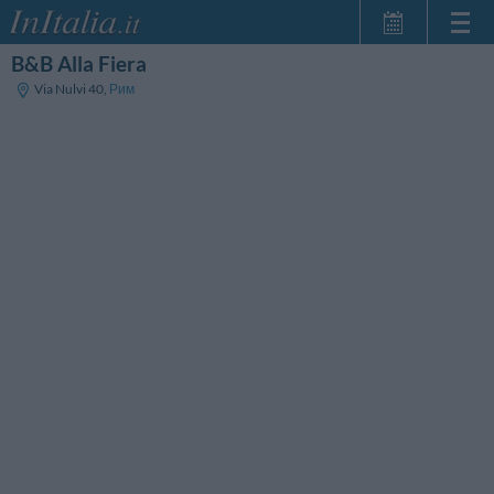
B&B Alla Fiera
Главная
Via Nulvi 40
,
Рим
Мои
бронирования
InItalia Club
Язык