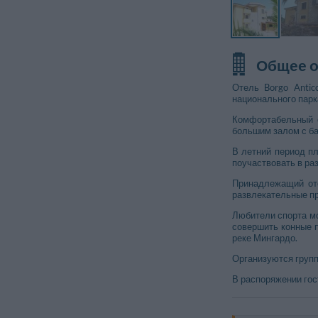
Общее 
Отель Borgo Antic
национального парк
Комфортабельный 
большим залом с б
В летний период пл
поучаствовать в ра
Принадлежащий оте
развлекательные п
Любители спорта мо
Другие фото
совершить конные 
реке Мингардо.
Организуются групп
В распоряжении гос