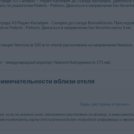
траде A3 Салерно – Реджо-Калабрия до съезда Battipaglia. Двигаться по у
ть по указателям Poderia - Palinuro. Двигаться в направлении San Severino
траде A3 Реджо-Калабрия - Салерно до съезда Buonabitacolo. Проследовать
й на Poderia - Palinuro. Двигаться в направлении San Severino около 3 км.
анция Чентола (в 500 м от отеля) расположена на направлении Неаполь 
 - международный аэропорт Неаполя Каподикино (в 175 км).
имечательности вблизи отеля
Бары, рестораны и прочее »
290 m
Celle Di Bul
ие, если не указано иное, обозначает расстояние по воздуху; в зависимо
уем посмотреть карту для получения более подробной информации о мес
San Mauro L