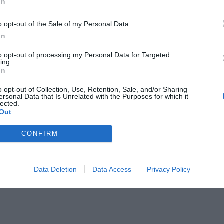
In
йна
Бар-закусочная
Кафе
o opt-out of the Sale of my Personal Data.
ля велосипедных прогулок
Обмен валюты
In
нкеты / Торжественные
Прокат велосипедов
я
Пункт первой помощи
to opt-out of processing my Personal Data for Targeted
я групп
Свежая пресса
ing.
/до аэропорта
Трансфер из/до выставочного комп
In
т/до пляжа
Упакованный ланч
ема-передачи факсов
Услуги ксерокопирования
o opt-out of Collection, Use, Retention, Sale, and/or Sharing
ersonal Data that Is Unrelated with the Purposes for which it
рисмотру за детьми
Химчистка
lected.
Экскурсия по городу
Out
CONFIRM
ристики отеля
турных барьеров
Детская площадка
Data Deletion
Data Access
Privacy Policy
Семейные номера