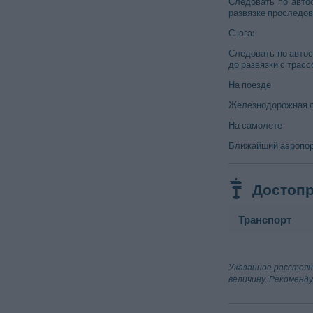
Следовать по автос
развязке проследова
С юга:
Следовать по автос
до развязки с трассо
На поезде
Железнодорожная ст
На самолете
Ближайший аэропорт
Достопр
Транспорт
Вокзал
Centola
Указанное расстоян
San Severino
величину. Рекоменд