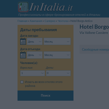
Профессионалы в сфере бронирования отелей в Италии
Главная
Кампания
Салерно
Чeнтола
Hotel Borgo Antico
Hotel Borgo
Даты пребывания
Via Vallone Cassiere
Дата заезда:
Дата отъезда:
Свободные номер
Человек(a):
Взрослые:
Дети:
Искать во всех отелях этого
района
Поиск