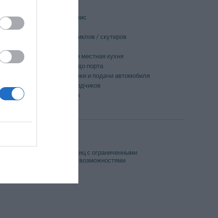
Велоспорт
Лимузин-сервис
Прачечная
Прокат мотоциклов / скутеров
Ресторан
Традиционная местная кухня
лекса
Трансфер из/до порта
Услуга парковки и подачи автомобиля
Услуги переводчиков
Частный пляж
Номера для лиц с ограниченными
физическими возможностями