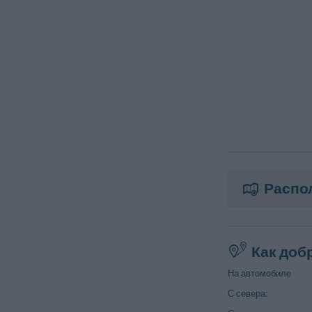
Распо
Как доб
На автомобиле
С севера: