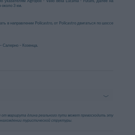
казателям Agropoli - Vallo della Lucania - Futani, далее на
 около 3 км.
 в направлении Policastro, от Policastro двигаться по шоссе
– Салерно – Козенца.
gheria-Roccagloriosa
4.05 km
сти от маршрута длина реального пути может превосходить эту
тонахождении туристической структуры.
a Bruca
4.45 km