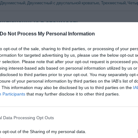
 Двухместный, Двухместный с двуспальной кроватью, Трехместный, Четы
 включенные в стоимость
рковке отеля
Допускается размещение с мелкими
Do Not Process My Personal Information
животными
голок
Кондиционер в общих помещениях
to opt-out of the sale, sharing to third parties, or processing of your per
Стойка заказа экскурсий
formation for targeted advertising by us, please use the below opt-out s
кая информация
Хранение багажа
r selection. Please note that after your opt-out request is processed y
гистрация заезда и отъезда
eing interest-based ads based on personal information utilized by us or
disclosed to third parties prior to your opt-out. You may separately opt-
losure of your personal information by third parties on the IAB’s list of
н и бар
. This information may also be disclosed by us to third parties on the
IA
длагает аппетитные блюда, приготовленные по несложным рецептам дома
Participants
that may further disclose it to other third parties.
баре у бассейна гости могут заказать закуски, салаты, свежие фрукты и 
l Data Processing Opt Outs
за отдельную плату
омобилей
Аренда оборудования для конферен
o opt-out of the Sharing of my personal data.
Конгрессов