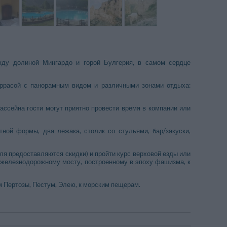
жду долиной Мингардо и горой Булгерия, в самом сердце
ррасой с панорамным видом и различными зонами отдыха:
ассейна гости могут приятно провести время в компании или
тной формы, два лежака, столик со стульями, бар/закуски,
еля предоставляются скидки) и пройти курс верховой езды или
 железнодорожному мосту, построенному в эпоху фашизма, к
м Пертозы, Пестум, Элею, к морским пещерам.