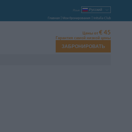
Русский
Язык
Italiano
Главная
Мои бронирования
InItalia Club
English
Français
€ 45
Цены от
Deutsch
Гарантия самой низкой цены
Español
ЗАБРОНИРОВАТЬ
Português
Polski