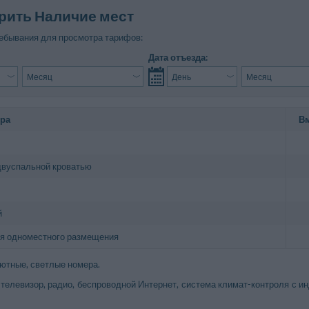
рить Наличие мест
ебывания для просмотра тарифов:
Дата отъезда:
ера
В
двуспальной кроватью
й
я одноместного размещения
ютные, светлые номера.
 телевизор, радио, беспроводной Интернет, система климат-контроля с 