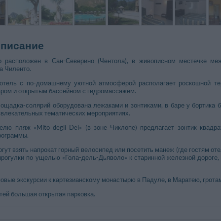
описание
o расположен в Сан-Северино (Чентола), в живописном местечке ме
а Чиленто.
отель с по-домашнему уютной атмосферой располагает роскошной те
аром и открытым бассейном с гидромассажем.
ощадка-солярий оборудована лежаками и зонтиками, в баре у бортика б
звлекательных тематических мероприятиях.
лю пляж «Mito degli Dei» (в зоне Чиклопе) предлагает зонтик квадра
рограммы.
гут взять напрокат горный велосипед или посетить манеж (где гостям от
прогулки по ущелью «Гола-дель-Дьяволо» к старинной железной дороге,
овые экскурсии к картезианскому монастырю в Падуле, в Маратею, грота
тей большая открытая парковка.