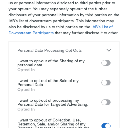
us or personal information disclosed to third parties prior to
подушек, ванная комната.
your opt-out. You may separately opt-out of the further
Гости отеля смогут также выбрать проживание по формуле "Room
disclosure of your personal information by third parties on the
only" (без завтрака), "Economy" или "Business" (формула Extra All
Inlcusive плюс бесплатный гараж).
IAB’s list of downstream participants. This information may
also be disclosed by us to third parties on the
IAB’s List of
Другие номера оснащены цветным телевизором с 26-дюймовым
Downstream Participants
that may further disclose it to other
экраном. В некоторых номерах предоставляется пакет телевизионных
каналов Sky, что позволит всегда быть в курсе последних новостей.
third parties.
Ванные комнаты многих номеров декорированы элегантной мозаикой.
Personal Data Processing Opt Outs
При проживании по формуле Business помимо бесплатного места в
гараже предоставляется выбор из 3 эксклюзивных типов матрасов.
I want to opt-out of the Sharing of my
personal data.
Свободные номера: Одноместный, Двухместный с двуспальной
Opted In
кроватью, Трехместный, Четырехместный, Двухместный для
одноместного размещения.
I want to opt-out of the Sale of my
Personal Data.
Opted In
Услуги, включенные в стоимость
I want to opt-out of processing my
Personal Data for Targeted Advertising.
Допускается размещение с
Доступ в Интернет
Opted In
Ресторан и бар
мелкими животными
Интернет-уголок
I want to opt-out of Collection, Use,
Кондиционер в общих
Круглосуточная стойка
Предлагаемый завтрак-буфет отличается многообразием блюд и
Retention, Sale, and/or Sharing of my
помещениях
регистрации