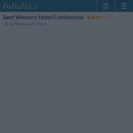
Best Western Hotel Continental
Главная
Via Tricesimo 71
,
Удине
Мои
бронирования
InItalia Club
Язык