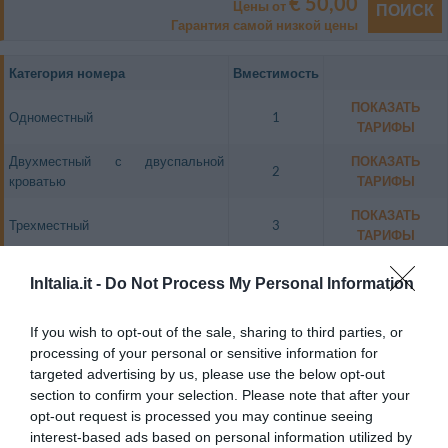
€ 50,00
Цены от
ПОИСК
Гарантия самой низкой цены
Категория номера
Вместимость
ПОКАЗАТЬ
Одноместный
1
ТАРИФЫ
Двухместный с двуспальной
ПОКАЗАТЬ
2
кроватью
ТАРИФЫ
ПОКАЗАТЬ
Трехместный
3
ТАРИФЫ
ПОКАЗАТЬ
Четырехместный
4
InItalia.it -
Do Not Process My Personal Information
ТАРИФЫ
Двухместный для одноместного
ПОКАЗАТЬ
If you wish to opt-out of the sale, sharing to third parties, or
1
размещения
ТАРИФЫ
processing of your personal or sensitive information for
targeted advertising by us, please use the below opt-out
Небольшие, но уютные одноместные номера прекрасно подходят для
section to confirm your selection. Please note that after your
деловых людей.
opt-out request is processed you may continue seeing
В номерах: бесплатный беспроводный доступ в Интернет, бесплатный
interest-based ads based on personal information utilized by
безалкогольный напиток вечером, цветной ЖК-телевизор, каталок