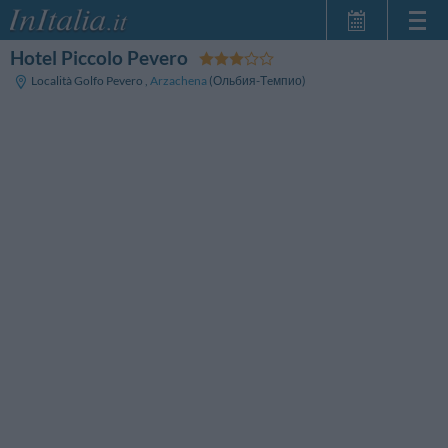
Hotel Piccolo Pevero
Главная
Località Golfo Pevero
,
Arzachena
(Ольбия-Тeмпио)
Мои
бронирования
InItalia Club
Язык