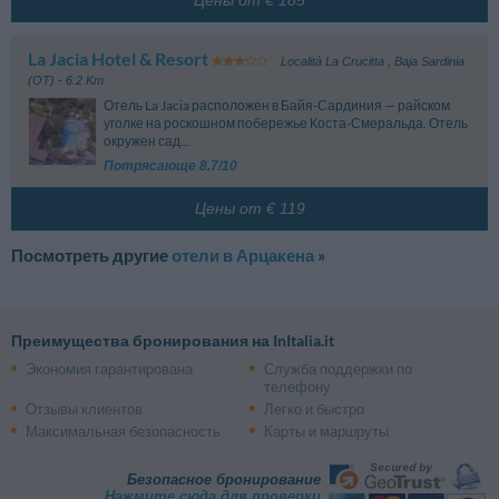
Цены от € 185
La Jacia Hotel & Resort
Località La Crucitta
,
Baja Sardinia
(OT)
- 6.2 Km
Отель La Jacia расположен в Байя-Сардиния — райском
уголке на роскошном побережье Коста-Смеральда. Отель
окружен сад...
Потрясающе 8.7/10
Цены от € 119
Посмотреть другие
отели в Арцакена
»
Преимущества бронирования на InItalia.it
Экономия гарантирована
Служба поддержки по
телефону
Отзывы клиентов
Легко и быстро
Максимальная безопасность
Карты и маршруты
Безопасное бронирование
Нажмите сюда для проверки