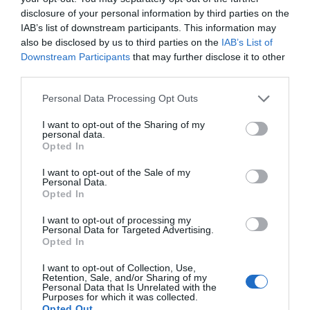
Интернет-уголок
Кондиционер в общих
disclosure of your personal information by third parties on the
Ресторан и бар
помещениях
IAB’s list of downstream participants. This information may
Консьерж
Круглосуточная стойка
also be disclosed by us to third parties on the
IAB’s List of
регистрации
L'Hotel Piccolo Pevero è dotato di un comodo e fornito Snack Bar con
Услуги за отдельную плату
panini, snack, piatti freddi e bevande di tutti i tipi.
Downstream Participants
that may further disclose it to other
Маршруты для велосипедных
Многоязычный персонал
прогулок
third parties.
Сейф
Il servizio è attivo tutti i giorni ed è aperto anche alla clientela esterna.
Аренда автомобилей
Бар-закусочная
Стойка заказа экскурсий
ТВ-зал
Характеристики отеля
Велоспорт
Виндсерфинг
Personal Data Processing Opt Outs
Туристическая информация
Хранение багажа
Доступ в Интернет
Каноэ
Читальный зал
Экскурсии
Gay Friendly
Напротив моря
Кафе
Лимузин-сервис
I want to opt-out of the Sharing of my
Экспресс-регистрация заезда и
Недавно отреставрирован
Номер для молодоженов
personal data.
Массаж
Плавание с маской и трубкой
отъезда
Номера для некурящих
Панорамный вид
Opted In
Подводные погружения
Приемы / Банкеты /
Парк
Терраса
Торжественные мероприятия
I want to opt-out of the Sale of my
Прокат велосипедов
Прокат мотоциклов / скутеров
Personal Data.
Рыбалка
Трансфер из/до аэропорта
Opted In
Трансфер из/до порта
Трансфер от/до пляжа
Услуга парковки и подачи
Услуга приема-передачи
I want to opt-out of processing my
автомобиля
факсов
Personal Data for Targeted Advertising.
Услуги ксерокопирования
Opted In
I want to opt-out of Collection, Use,
Retention, Sale, and/or Sharing of my
Personal Data that Is Unrelated with the
Purposes for which it was collected.
Opted Out