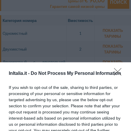
€ 90,00
Цены от
ПОИСК
Гарантия самой низкой цены
Категория номера
Вместимость
ПОКАЗАТЬ
Одноместный
1
ТАРИФЫ
ПОКАЗАТЬ
Двухместный
2
ТАРИФЫ
Двухместный с двуспальной
ПОКАЗАТЬ
2
кроватью
ТАРИФЫ
InItalia.it -
Do Not Process My Personal Information
L'Hotel Piccolo Pevero dispone di 19 eleganti camere, tutte finemente
arredate in stile tipico sardo e dotate di TV color, telefono, scrivania,
If you wish to opt-out of the sale, sharing to third parties, or
armadio, sedia, bagno privato con doccia o vasca, asciugacapelli.
processing of your personal or sensitive information for
Свободные номера: Одноместный, Двухместный, Двухместный с
targeted advertising by us, please use the below opt-out
двуспальной кроватью.
section to confirm your selection. Please note that after your
opt-out request is processed you may continue seeing
interest-based ads based on personal information utilized by
Услуги, включенные в стоимость
us or personal information disclosed to third parties prior to
your opt-out. You may separately opt-out of the further