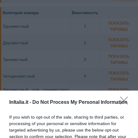
Категория номера
Вместимость
ПОКАЗАТЬ
Одноместный
1
ТАРИФЫ
ПОКАЗАТЬ
Двухместный
2
ТАРИФЫ
ПОКАЗАТЬ
Трехместный
3
ТАРИФЫ
ПОКАЗАТЬ
Четырехместный
4
ТАРИФЫ
Двухместный для одноместного
ПОКАЗАТЬ
1
размещения
ТАРИФЫ
InItalia.it -
Do Not Process My Personal Information
ПОКАЗАТЬ
Двухместный Superior
2
ТАРИФЫ
If you wish to opt-out of the sale, sharing to third parties, or
processing of your personal or sensitive information for
Tutte le stanze sono dotate di aria condizionata, frigobar, connessione Wi-
Fi a Internet gratuita, bagno privato con doccia o vasca.
targeted advertising by us, please use the below opt-out
section to confirm your selection. Please note that after your