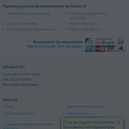
Преимущества бронирования на InItalia.it
Экономия гарантирована
Служба поддержки по
телефону
Отзывы клиентов
Легко и быстро
Максимальная безопасность
Карты и маршруты
Безопасное бронирование
Нажмите сюда для проверки
InItalia.it Srl
Copyright © 1997-2026
VAT 08320750964
Все права защищены
Sitemap
О нас
Юридические вопросы
Вопросы и ответы
Положение о
конфиденциальности
x
Если вы будете продолжать
Служба поддержки клиентов и
Правила и условия
без изменения параметров
Контакты