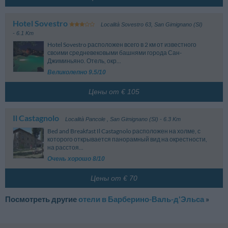
туристической структуры.
Aeroporto Lucca Tassignano
59.38 km
бронирования, которые могут изменяться в зависимости от периода
Капаннори (Лукка)
пребывания, выбранных номеров и тарифов. Обратите внимание на
детали тарифов на стадии бронирования.
Aeroporto Galileo Galilei
64.07 km
Hotel Sovestro
Località Sovestro 63
,
San Gimignano (SI)
Пиза
- 6.1 Km
Aeroporto Cesare Baccarini
79.80 km
Hotel Sovestro расположен всего в 2 км от известного
Гроссето
своими средневековыми башнями города Сан-
Джиминьяно. Отель, окр...
Вокзал
Великолепно 9.5/10
Poggibonsi San Gimignano
1.92 km
Via Montecitorio - Poggibonsi
Цены от € 105
Barberino Di Val D'Elsa
2.76 km
Il Castagnolo
Località Pancole
,
San Gimignano (SI)
- 6.3 Km
Bed and Breakfast Il Castagnolo расположен на холме, с
которого открывается панорамный вид на окрестности,
на расстоя...
Очень хорошо 8/10
Цены от € 70
Посмотреть другие
отели в Барбeрино-Валь-д'Эльса
»