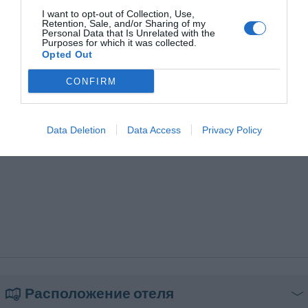
Хранение багажа
Экспресс-регистрация заезда и
Ресторан для групп
Традиционная местная кухня
отъезда
I want to opt-out of Collection, Use,
- Impianto audio
Трансфер из/до аэропорта
Упакованный ланч
Retention, Sale, and/or Sharing of my
Personal Data that Is Unrelated with the
Химчистка
- Video proiettore
Purposes for which it was collected.
Opted Out
- Lettore CD
- Lettore DVD
CONFIRM
Impianti:
- Presa telefonica
Data Deletion
Data Access
Privacy Policy
- Presa fax
- Presa TV
- High speed connectivity (lan)
- High speed connectivity (wi-fi)
- Prese luce potenza standard 220V – 2,5 Watt
Расположение отеля