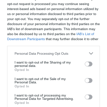
Свободные номера: Одноместный, Двухместный, Трехместный,
opt-out request is processed you may continue seeing
Четырехместный, Двухместный для одноместного размещения,
Двухместный Superior.
interest-based ads based on personal information utilized by
us or personal information disclosed to third parties prior to
your opt-out. You may separately opt-out of the further
disclosure of your personal information by third parties on the
Услуги, включенные в стоимость
IAB’s list of downstream participants. This information may
also be disclosed by us to third parties on the
IAB’s List of
Гараж на парковке отеля
Допускается размещение с
Ресторан и бар
мелкими животными
Downstream Participants
that may further disclose it to other
Доступ в Интернет
Интернет-уголок
third parties.
Il Ristorante dell’Hotel Semifonte offre ai suoi clienti la possibilità di gustare
Кондиционер в общих
Консьерж
Описание зала переговоров/
le specialità della cucina toscana preparati con ingredienti di qualità.
помещениях
Круглосуточная стойка
Personal Data Processing Opt Outs
конференц-зала/конгресс-зала
регистрации
I prelibati piatti sono accompagnai dai rinomati vini toscani.
Лифт
Машинка для чистки обуви
I want to opt-out of the Sharing of my
L’Hotel Semifonte dispone di una sala meeting capace di contenere:
personal data.
Многоязычный персонал
Открытый бассейн
Услуги за отдельную плату
Opted In
Продажа авиа-билетов
Продажа билетов на катера
- 60 pax disposte a platea
Продажа билетов на паромы
Сейф
Банкетный зал / Стойка
Бар
- 30 pax a ferro di cavallo
I want to opt-out of the Sale of my
Характеристики отеля
Стойка заказа экскурсий
Стоянка на крытой парковке
регистрации
Бар-закусочная
Personal Data.
отеля
- 24 pax a banchi scuola
Opted In
Гладильная
Диетическая кухня
ТВ-зал
Туристическая информация
Gay Friendly
Звукоизолированные номера
Камердинер
Кафе
- 30 persone a tavolo unico
Услуга приема-передачи
Услуги ксерокопирования
Номера VIP
Номера для лиц с
I want to opt-out of processing my
Международная кухня
Прачечная
факсов
ограниченными физическими
Фитнес-центр / Тренажерный
Personal Data for Targeted Advertising.
Attrezzatura di base:
Приемы / Банкеты /
Пункт первой помощи
возможностями
зал
Opted In
Торжественные мероприятия
Ресторан
- Lavagna a fogli mobili
Семейные номера