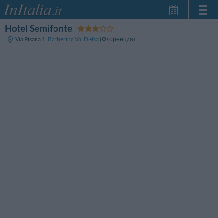
Hotel Semifonte
Главная
Via Pisana 1
,
Barberino Val D'elsa
(Флоренция)
Мои
бронирования
InItalia Club
Язык