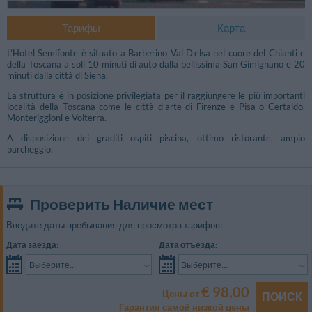
Тарифы
Карта
L’Hotel Semifonte è situato a Barberino Val D'elsa nel cuore del Chianti e
della Toscana a soli 10 minuti di auto dalla bellissima San Gimignano e 20
minuti dalla città di Siena.
La struttura è in posizione privilegiata per il raggiungere le più importanti
località della Toscana come le città d'arte di Firenze e Pisa o Certaldo,
Monteriggioni e Volterra.
A disposizione dei graditi ospiti piscina, ottimo ristorante, ampio
parcheggio.
Проверить Наличие мест
Введите даты пребывания для просмотра тарифов:
Другие фото
Дата заезда:
Дата отъезда:
Выберите...
Выберите...
€ 98,00
Цены от
ПОИСК
Гарантия самой низкой цены