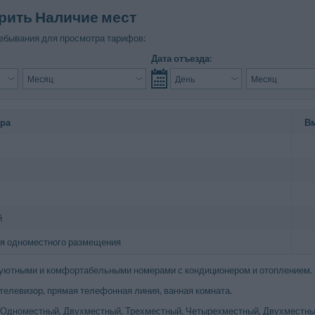
рить Наличие мест
ебывания для просмотра тарифов:
Дата отъезда:
ера
В
й
я одноместного размещения
 уютными и комфортабельными номерами с кондиционером и отоплением.
 телевизор, прямая телефонная линия, ванная комната.
 Одноместный, Двухместный, Трехместный, Четырехместный, Двухместны