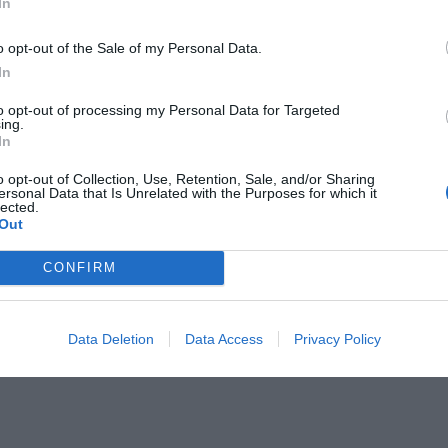
In
за отдельную плату
рудования для конференций /
Банкетный зал / Стойка регистрации
o opt-out of the Sale of my Personal Data.
Бутики с сувенирами / подарками
In
Приемы / Банкеты / Торжественные
мероприятия
to opt-out of processing my Personal Data for Targeted
я групп
Упакованный ланч
ing.
In
окопирования
Химчистка
o opt-out of Collection, Use, Retention, Sale, and/or Sharing
ersonal Data that Is Unrelated with the Purposes for which it
ристики отеля
lected.
Out
 некурящих
Панорамный вид
омера
Старинное здание
CONFIRM
Data Deletion
Data Access
Privacy Policy