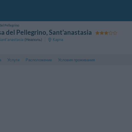
del Pellegrino
a del Pellegrino
, Sant'anastasia
Sant'anastasia
(Неаполь)
Карта
а
Услуги
Расположение
Условия проживания