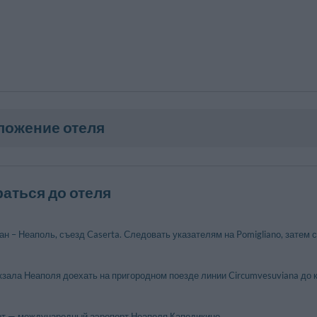
ложение отеля
раться до отеля
 – Неаполь, съезд Caserta. Следовать указателям на Pomigliano, затем с
кзала Неаполя доехать на пригородном поезде линии Circumvesuviana до к
т — международный аэропорт Неаполя Каподикино.