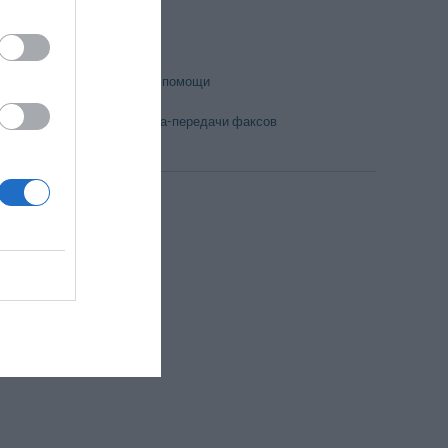
Бар
Гладильная
Пункт первой помощи
Ресторан
Услуга приема-передачи факсов
Парк
Храм