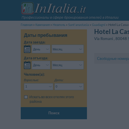
Профессионалы в сфере бронирования отелей в Италии
Главная
Кампания
Неаполь
Sant'anastasia
Guadagni
Hotel La Casa 
Hotel La Cas
Даты пребывания
Via Romani
,
80048
Дата заезда:
Дата отъезда:
Свободные номер
Человек(a):
Взрослые:
Дети:
Искать во всех отелях этого
района
Поиск