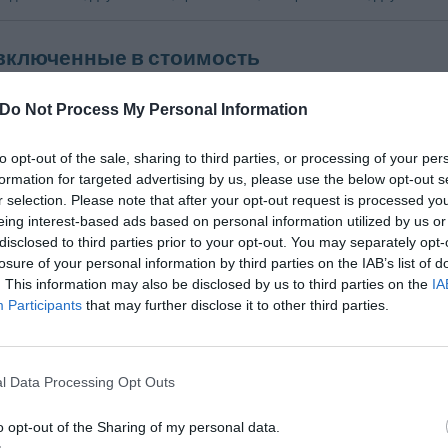
 включенные в стоимость
я размещение с мелкими
Доступ в Интернет
Консьерж
Do Not Process My Personal Information
Многоязычный персонал
сса
Сейф
to opt-out of the sale, sharing to third parties, or processing of your per
Туристическая информация
formation for targeted advertising by us, please use the below opt-out s
зал
Экспресс-регистрация заезда и отъ
r selection. Please note that after your opt-out request is processed y
eing interest-based ads based on personal information utilized by us or
disclosed to third parties prior to your opt-out. You may separately opt-
н и бар
losure of your personal information by third parties on the IAB’s list of
. This information may also be disclosed by us to third parties on the
IA
 завтраков, открытого с 7:30 до 10:00, открывается великолепный вид на
Participants
that may further disclose it to other third parties.
е зала переговоров/конференц-зала/конг
ля вместимостью до 250 человек оснащен аудио-видеоматериалами дл
l Data Processing Opt Outs
o opt-out of the Sharing of my personal data.