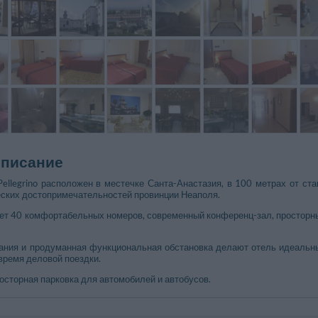
описание
Pellegrino расположен в местечке Санта-Анастазия, в 100 метрах от ст
еских достопримечательностей провинции Неаполя.
ет 40 комфортабельных номеров, современный конференц-зал, просторн
ания и продуманная функциональная обстановка делают отель идеальны
время деловой поездки.
росторная парковка для автомобилей и автобусов.