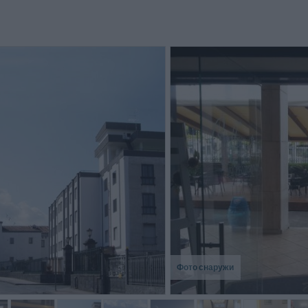
Le cam
suonano 
altre c
sinfoni
scelta...
Фото снаружи