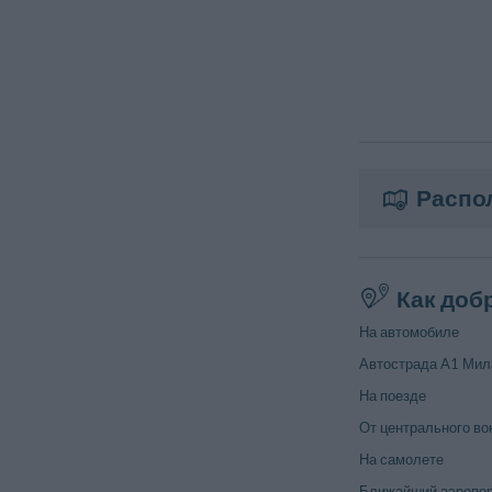
Распо
Как доб
На автомобиле
Автострада A1 Милан
На поезде
От центрального во
На самолете
Ближайший аэропор