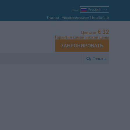
Русский
Язык
Italiano
Главная
Мои бронирования
InItalia Club
English
Français
€ 32
Цены от
Deutsch
Гарантия самой низкой цены
Español
ЗАБРОНИРОВАТЬ
Português
Polski
Отзывы