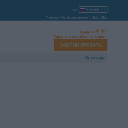
Русский
Язык
Italiano
Главная
Мои бронирования
InItalia Club
English
Français
€ 91
Цены от
Deutsch
Гарантия самой низкой цены
Español
ЗАБРОНИРОВАТЬ
Português
Polski
Отзывы