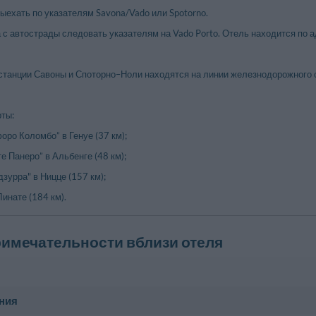
ыехать по указателям Savona/Vado или Spotorno.
с автострады следовать указателям на Vado Porto. Отель находится по ад
танции Савоны и Споторно–Ноли находятся на линии железнодорожного с
ты:
оро Коломбо” в Генуе (37 км);
е Панеро” в Альбенге (48 км);
дзурра" в Ницце (157 км);
инате (184 км).
имечательности вблизи отеля
ния
тр