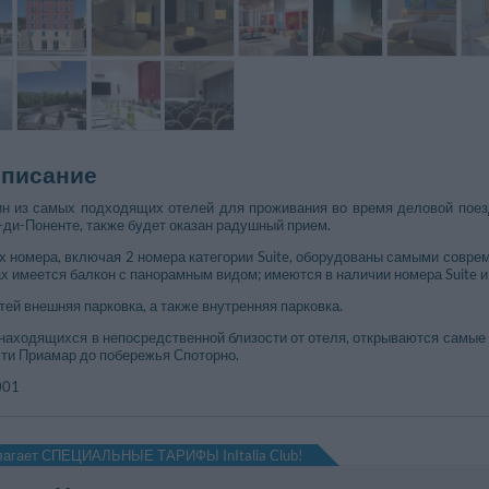
описание
дин из самых подходящих отелей для проживания во время деловой пое
ди-Поненте, также будет оказан радушный прием.
 номера, включая 2 номера категории Suite, оборудованы самыми соврем
 имеется балкон с панорамным видом; имеются в наличии номера Suite и J
тей внешняя парковка, а также внутренняя парковка.
 находящихся в непосредственной близости от отеля, открываются самые
сти Приамар до побережья Споторно.
001
длагает СПЕЦИАЛЬНЫЕ ТАРИФЫ InItalia Club!