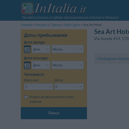
Профессионалы в сфере бронирования отелей в Италии
Главная
Лигурия
Савона
Vado Ligure
Sea Art Hotel
Sea Art Hot
Даты пребывания
Via Aurelia 454
,
170
Дата заезда:
Дата отъезда:
Свободные номер
Человек(a):
Взрослые:
Дети:
Искать во всех отелях этого
района
Поиск