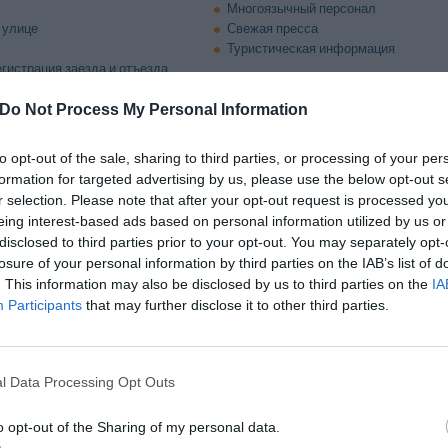
Многоязычный персонал
 улице
Свежая пресса
Туристическая информация
гистрация заезда и отъезда
Do Not Process My Personal Information
н и бар
to opt-out of the sale, sharing to third parties, or processing of your per
красно подходит для отдыха в компании друзей, просторный бар предлага
formation for targeted advertising by us, please use the below opt-out s
r selection. Please note that after your opt-out request is processed y
eing interest-based ads based on personal information utilized by us or
е зала переговоров/конференц-зала/конг
disclosed to third parties prior to your opt-out. You may separately opt-
ренц-зал располагает двумя многофункциональными залами, предназначе
losure of your personal information by third parties on the IAB’s list of
думан до мелочей и спроектирован с учетом всех современных технологи
. This information may also be disclosed by us to third parties on the
IA
Participants
that may further disclose it to other third parties.
за отдельную плату
омобилей
Аренда оборудования для конферен
l Data Processing Opt Outs
Конгрессов
чная
Гараж на парковке отеля
o opt-out of the Sharing of my personal data.
Допускается размещение с животн