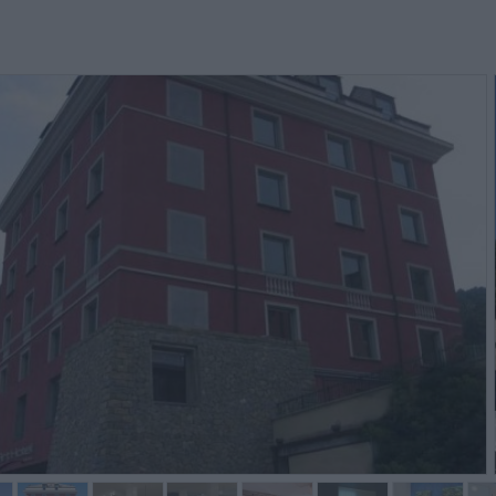
l y avait peu de choix au
Probabilmente siamo capitati nella
Petit dé
staurant. Nous y avons mangé le
stanza peggiore, ovvero frigo bar
emier soir mais les autres soirs,
non funzionante, porta del bagno
ous avons mangé dans les
che non si chiudeva e nel...
staurants v...
Sonia,
Piero,
Бельгия
Италия