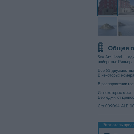
Общее 
Sea Art Hotel — о
побережье Ривьера-
Все 63 двухместных
В некоторых номерах
В распоряжении гос
Из некоторых мест,
Бергеджи, от крепо
Citr 009064-ALB-0
Этот отель пре