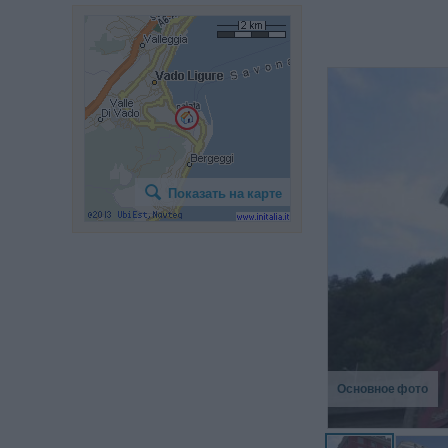
I
re
Показать на карте
pr
n
re
Основное фото