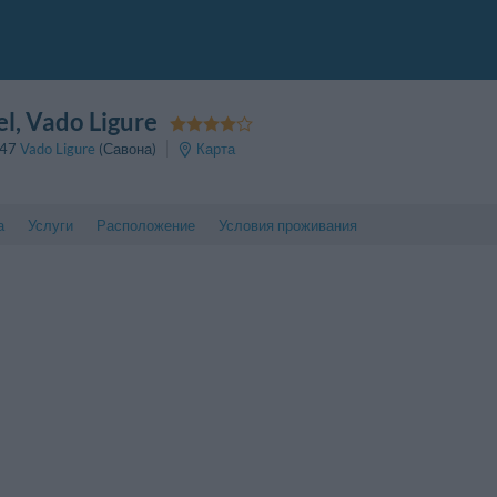
el
, Vado Ligure
47
Vado Ligure
(Савона)
Карта
а
Услуги
Расположение
Условия проживания