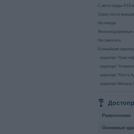
С автострады A10 в
Сразу после выезда 
На поезде
Железнодорожные с
На самолете
Ближайшие аэропор
- аэропорт “Кристоф
- аэропорт “Клемент
- аэропорт "Коста А
- аэропорт Милана Л
Достопр
Развлечения
Основные зда
Спортивный цен