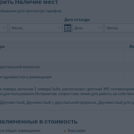
рить Наличие мест
ебывания для просмотра тарифов:
Дата отъезда:
ера
В
двуспальной кроватью
я одноместного размещения
 номера, включая 2 номера Suite, располагают цветным ЖК-телевизором,
ра для пользования Интернетом, скоростная линия для работы на собствен
 Двухместный, Двухместный с двуспальной кроватью, Двухместный для 
 включенные в стоимость
р в общих помещениях
Консьерж