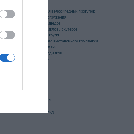
Кафе
Маршруты для велосипедных прогулок
Подводные погружения
Прокат велосипедов
Прокат мотоциклов / скутеров
Ресторан для групп
Трансфер из/до выставочного комплекса
Упакованный ланч
Услуги переводчиков
Частный пляж
Бизнес-отель
Напротив моря
Номера VIP
Панорамный вид