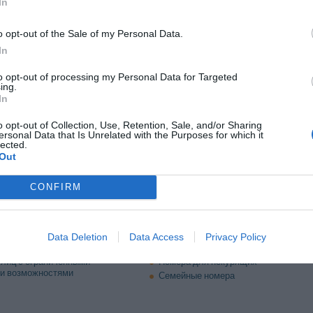
In
тернет
Интернет-уголок
Лимузин-сервис
o opt-out of the Sale of my Personal Data.
Плавание с маской и трубкой
In
Приемы / Банкеты / Торжественные
мероприятия
to opt-out of processing my Personal Data for Targeted
ой помощи
Ресторан
ing.
крытой парковке отеля
Трансфер из/до аэропорта
In
/до порта
Трансфер от/до пляжа
ема-передачи факсов
Услуги ксерокопирования
o opt-out of Collection, Use, Retention, Sale, and/or Sharing
ersonal Data that Is Unrelated with the Purposes for which it
рисмотру за детьми
Хранение багажа
lected.
Экскурсия по городу
Out
CONFIRM
ристики отеля
Без архитектурных барьеров
ль
Звукоизолированные номера
Data Deletion
Data Access
Privacy Policy
реставрирован
Номер для молодоженов
 лиц с ограниченными
Номера для некурящих
и возможностями
Семейные номера