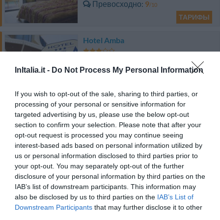
Превосходно
9
/10
ТАРИФЫ
Hotel Amba
3.63 km
от центра
InItalia.it -
Do Not Process My Personal Information
Превосходно
9.1
/10
ТАРИФЫ
If you wish to opt-out of the sale, sharing to third parties, or
processing of your personal or sensitive information for
Hotel King
targeted advertising by us, please use the below opt-out
section to confirm your selection. Please note that after your
1.53 km
от центра
opt-out request is processed you may continue seeing
Превосходно
9
interest-based ads based on personal information utilized by
/10
us or personal information disclosed to third parties prior to
ТАРИФЫ
your opt-out. You may separately opt-out of the further
disclosure of your personal information by third parties on the
Hotel Bamby
IAB’s list of downstream participants. This information may
also be disclosed by us to third parties on the
IAB’s List of
1.48 km
от центра
Downstream Participants
that may further disclose it to other
Потрясающе
8.8
third parties.
/10