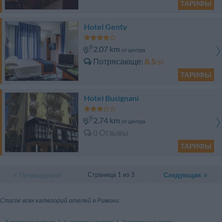
ТАРИФЫ
Hotel Genty
2.07 km
от центра
Потрясающе
8.5
/10
ТАРИФЫ
Hotel Busignani
2.74 km
от центра
0 Отзывы
ТАРИФЫ
Страница 1 из 3
Предыдущий
Следующая
Список всех категорий отелей в Римини:
3-звездочные отели
|
4-звездочные отели
|
Экономичные отели