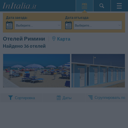
Главная
Дата заезда:
Дата отъезда:
Мои
Выберите...
Выберите...
бронирования
Взрослые:
Точные даты поездки мне пока не известны
Дети:
Поиск
Отелей Римини
Карта
InItalia Club
Найдено 36 отелей
Язык
Сгруппировать по
Сортировка
Даты