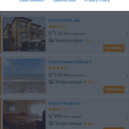
ТАРИФЫ
Hotel Villa Lalla
1.41 km
от центра
Превосходно
9
/10
ТАРИФЫ
Hotel Imperial Beach
2.46 km
от центра
Потрясающе
8.7
/10
ТАРИФЫ
Hotel Moderno
990 m
от центра
Потрясающе
8.6
/10