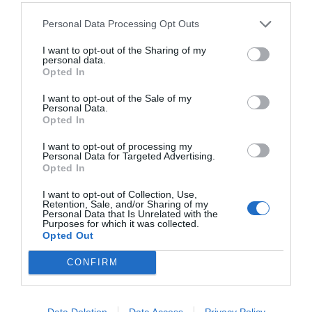
ТАРИФЫ
Personal Data Processing Opt Outs
Hotel Britannia
I want to opt-out of the Sharing of my
personal data.
Opted In
1.24 km
от центра
Очень хорошо
8.3
/10
I want to opt-out of the Sale of my
Personal Data.
ТАРИФЫ
Opted In
Этот отель предлагает СПЕЦИАЛЬНЫЕ ТАРИФЫ InItalia Club!
I want to opt-out of processing my
Personal Data for Targeted Advertising.
Hotel Vienna Ostenda
Opted In
1.55 km
от центра
I want to opt-out of Collection, Use,
Retention, Sale, and/or Sharing of my
Хорошо
7.1
/10
Personal Data that Is Unrelated with the
Purposes for which it was collected.
ТАРИФЫ
Opted Out
Hotel National
CONFIRM
1.55 km
от центра
Потрясающе
8.7
/10
Data Deletion
Data Access
Privacy Policy