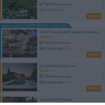
14.57 km
dal centro
0 Recensioni
TARIFFE
Questo hotel ha TARIFFE PRIVATE InItalia Club!
Hotel Palazzo del Capitano Wellness & Relais
15.11 km
dal centro
Eccezionale
10
/10
TARIFFE
La Casa Delle Querce
17.66 km
dal centro
Eccezionale
9.9
/10
TARIFFE
Grand Hotel Milano