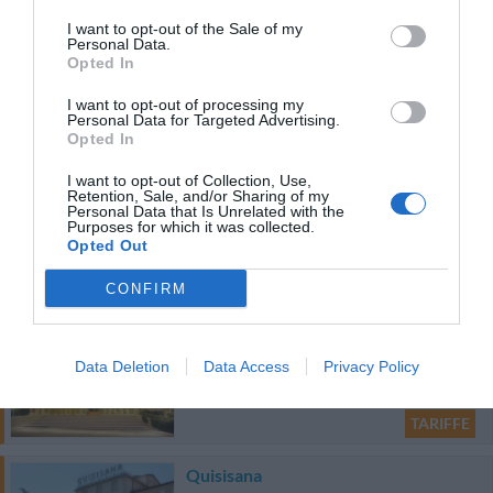
I want to opt-out of the Sale of my
Personal Data.
19.04 km
dal centro
Opted In
Eccezionale
9.5
/10
I want to opt-out of processing my
TARIFFE
Personal Data for Targeted Advertising.
Opted In
Hotel Moderno
I want to opt-out of Collection, Use,
Retention, Sale, and/or Sharing of my
20.68 km
Personal Data that Is Unrelated with the
dal centro
Purposes for which it was collected.
0 Recensioni
Opted Out
TARIFFE
CONFIRM
Grand Hotel Excelsior
19.85 km
Data Deletion
Data Access
Privacy Policy
dal centro
Eccellente
9.3
/10
TARIFFE
Quisisana