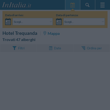
Home Page
Data di arrivo:
Data di partenza:
Le mie Prenotazioni
Scegli...
Scegli...
InItalia Club
Adulti:
Non ho ancora deciso le date del mio soggiorno
Bambini:
CERCA
Hotel Trequanda
Mappa
Lingua
Trovati 47 alberghi
Ordina per
Filtri
Date