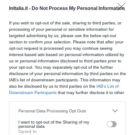
20.06 km
dal centro
InItalia.it -
Do Not Process My Personal Information
Eccezionale
9.7
/10
TARIFFE
If you wish to opt-out of the sale, sharing to third parties, or
processing of your personal or sensitive information for
Questo hotel ha TARIFFE PRIVATE InItalia Club!
targeted advertising by us, please use the below opt-out
Albergo Angiolino
section to confirm your selection. Please note that after your
opt-out request is processed you may continue seeing
interest-based ads based on personal information utilized by
20.08 km
dal centro
us or personal information disclosed to third parties prior to
Eccezionale
9.8
/10
your opt-out. You may separately opt-out of the further
TARIFFE
disclosure of your personal information by third parties on the
IAB’s list of downstream participants. This information may
Questo hotel ha TARIFFE PRIVATE InItalia Club!
also be disclosed by us to third parties on the
IAB’s List of
Grand Hotel Admiral Palace
Downstream Participants
that may further disclose it to other
third parties.
19.69 km
dal centro
Personal Data Processing Opt Outs
Eccellente
9.2
/10
TARIFFE
I want to opt-out of the Sharing of my
personal data.
Opted In
Hotel Borgo Antico