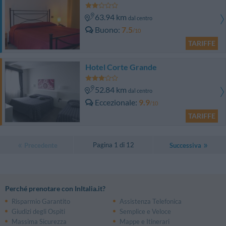
63.94 km
dal centro
Buono
7.5
/10
TARIFFE
Hotel Corte Grande
52.84 km
dal centro
Eccezionale
9.9
/10
TARIFFE
Pagina 1 di 12
Precedente
Successiva
Perché prenotare con InItalia.it?
Risparmio Garantito
Assistenza Telefonica
Giudizi degli Ospiti
Semplice e Veloce
Massima Sicurezza
Mappe e Itinerari