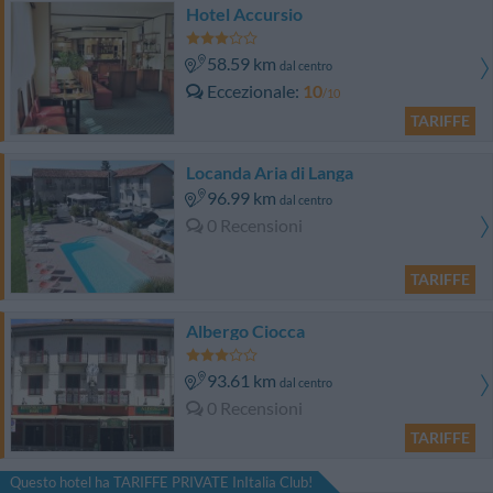
Hotel Accursio
58.59 km
dal centro
Eccezionale
10
/10
TARIFFE
Locanda Aria di Langa
96.99 km
dal centro
0 Recensioni
TARIFFE
Albergo Ciocca
93.61 km
dal centro
0 Recensioni
TARIFFE
Questo hotel ha TARIFFE PRIVATE InItalia Club!