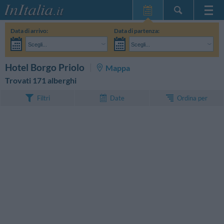
Home Page
Data di arrivo:
Data di partenza:
Le mie Prenotazioni
Scegli...
Scegli...
InItalia Club
Adulti:
Non ho ancora deciso le date del mio soggiorno
Bambini:
CERCA
Hotel Borgo Priolo
Mappa
Lingua
Trovati 171 alberghi
Ordina per
Filtri
Date