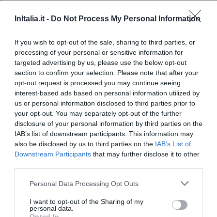
Hotel Palladio
InItalia.it -
Do Not Process My Personal Information
53.69 km
dal centro
Favoloso
8.6
If you wish to opt-out of the sale, sharing to third parties, or
/10
processing of your personal or sensitive information for
TARIFFE
targeted advertising by us, please use the below opt-out
section to confirm your selection. Please note that after your
Cascina Bella Vista
opt-out request is processed you may continue seeing
87.65 km
dal centro
interest-based ads based on personal information utilized by
0 Recensioni
us or personal information disclosed to third parties prior to
your opt-out. You may separately opt-out of the further
disclosure of your personal information by third parties on the
TARIFFE
IAB’s list of downstream participants. This information may
also be disclosed by us to third parties on the
IAB’s List of
Affittacamere Angelo
Downstream Participants
that may further disclose it to other
44.69 km
dal centro
third parties.
Carino
6.2
/10
Personal Data Processing Opt Outs
TARIFFE
I want to opt-out of the Sharing of my
personal data.
Opted In