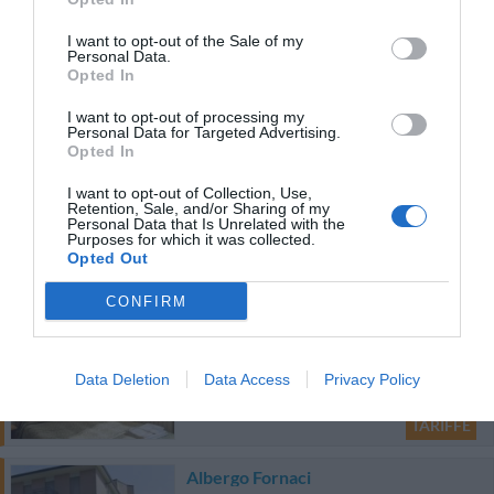
Affittacamere Gigi
42.65 km
dal centro
I want to opt-out of the Sale of my
5.3
Personal Data.
/10
Opted In
TARIFFE
I want to opt-out of processing my
Personal Data for Targeted Advertising.
Opted In
Affittacamere Giacomo
42.96 km
dal centro
I want to opt-out of Collection, Use,
Retention, Sale, and/or Sharing of my
0 Recensioni
Personal Data that Is Unrelated with the
Purposes for which it was collected.
Opted Out
TARIFFE
CONFIRM
Affittacamere Aldo
42.78 km
dal centro
0 Recensioni
Data Deletion
Data Access
Privacy Policy
TARIFFE
Albergo Fornaci