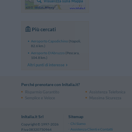
Visualizza sulla Mappa
Più cercati
Aeroporto Capodichino
(Napoli,
82.6 km.)
Aeroporto D'Abruzzo
(Pescara,
104.8 km.)
Altri punti di interesse
Perché prenotare con InItalia.it?
Risparmio Garantito
Assistenza Telefonica
Semplice e Veloce
Massima Sicurezza
InItalia.it Srl
Sitemap
Chi Siamo
Copyright © 1997-2026
Assistenza Clienti e Contatti
P.iva 08320750964