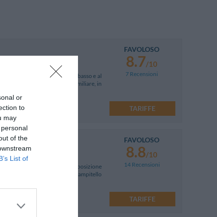
FAVOLOSO
8.7
/10
7 Recensioni
ne dominante rispetto a Campobasso e al
fre un ambiente raffinato e familiare, in
sonal or
ection to
TARIFFE
ou may
 personal
out of the
FAVOLOSO
8.8
 downstream
/10
B’s List of
14 Recensioni
di Campobasso, in splendida posizione
ben nota stazione sciistica di Campitello
TARIFFE