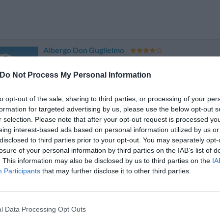
Albergo Don Guglielmo
Contrada San Vito 15/b
,
Campobasso
Mappa
Do Not Process My Personal Information
L'Albergo Don Guglielmo sorge su una collina panoramica in posizio
Castello di Monforte. Completamente immersa nel verde, la struttura of
cui la cura per i dettagli si coniug...
to opt-out of the sale, sharing to third parties, or processing of your per
Ultima struttura prenotata
formation for targeted advertising by us, please use the below opt-out s
r selection. Please note that after your opt-out request is processed y
eing interest-based ads based on personal information utilized by us or
disclosed to third parties prior to your opt-out. You may separately opt-
Cascina Garden Hotel
losure of your personal information by third parties on the IAB’s list of
Contrada Tappino 61
,
Campobasso
Mappa
. This information may also be disclosed by us to third parties on the
IA
L'Hotel Ristorante La Cascina è situato a soli 2 km dal centro 
Participants
that may further disclose it to other third parties.
panoramica rispetto al Massiccio Montuoso del Matese, ove insiste la 
Matese, distante appena 30 km. Il complesso...
La struttura a Campobasso con i migliori giudizi
l Data Processing Opt Outs