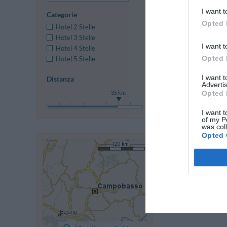
I want t
Categorie
Precedent
Opted 
Hotel 2 Stelle
Hotel 3 Stelle
I want t
Hotel 4 Stelle
Opted 
Hotel 5 Stelle
I want 
Distanza
Advertis
Opted 
35 km
I want t
of my P
was col
Opted 