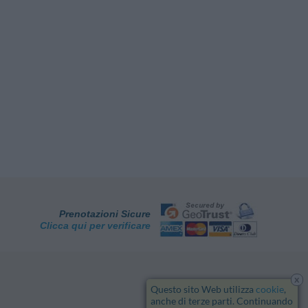
Prenotazioni Sicure
Clicca qui per verificare
x
Questo sito Web utilizza
cookie
,
anche di terze parti. Continuando