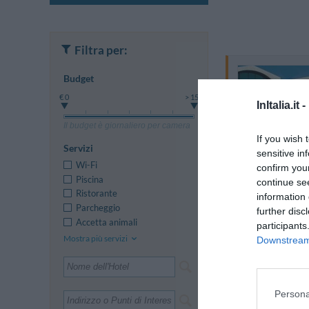
Filtra per:
Budget
€ 0
> 150
InItalia.it -
Il budget è giornaliero per camera
If you wish 
Servizi
sensitive in
Wi-Fi
confirm you
Piscina
continue se
Ristorante
information 
Parcheggio
further disc
Accetta animali
participants
Mostra più servizi
Downstream 
Persona