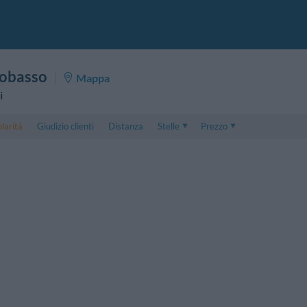
obasso
Mappa
i
larità
Giudizio clienti
Distanza
Stelle
Prezzo
Prezzo
5 . . 1
Prezzo Camera Doppia
1 . . 5
Prezzo Camera Tripla