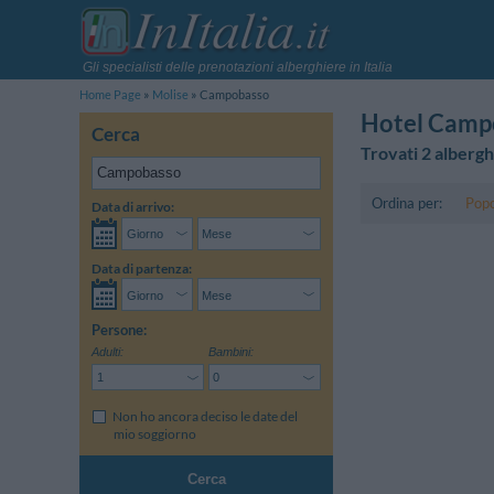
Gli specialisti delle prenotazioni alberghiere in Italia
Home Page
Molise
Campobasso
Hotel Camp
Cerca
Trovati 2 albergh
Ordina per:
Popo
Data di arrivo:
Data di partenza:
Persone:
Adulti:
Bambini:
Non ho ancora deciso le date del
mio soggiorno
Cerca