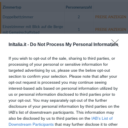
Zimmertyp
Personenanzahl
Doppelbettzimmer
2
PREISE ANZEIGEN
Einzelzimmer mit Blick auf die Berge
1
PREISE ANZEIGEN
mit Gemeinschaftsbad
Zweibettzimmer mit Blick auf die
InItalia.it -
Do Not Process My Personal Information
2
PREISE ANZEIGEN
Berge
Doppelbettzimmer mit Blick auf die
If you wish to opt-out of the sale, sharing to third parties, or
2
PREISE ANZEIGEN
Berge
processing of your personal or sensitive information for
targeted advertising by us, please use the below opt-out
Doppelbettzimmer Economy mit
2
PREISE ANZEIGEN
section to confirm your selection. Please note that after your
Gemeinschaftsbad
opt-out request is processed you may continue seeing
interest-based ads based on personal information utilized by
Das Einzelzimmer ist mit einem extern gelegenen Gemeinschaftsbad
us or personal information disclosed to third parties prior to
(geteilt mit dem benachbarten Economy-Doppelzimmer) ausgestattet.
your opt-out. You may separately opt-out of the further
Das Economy-Doppelzimmer verfügt über ein Fenster mit Blick auf die
disclosure of your personal information by third parties on the
Berge und ein extern gelegenes Gemeinschaftsbad (gemeinsam mit dem
benachbarten Einzelzimmer).
IAB’s list of downstream participants. This information may
also be disclosed by us to third parties on the
IAB’s List of
Das Zweibettzimmer mit Bergblick verfügt über einen Balkon mit
Downstream Participants
that may further disclose it to other
herrlicher Aussicht und ein eigenes, internes Bad.