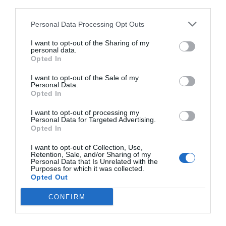
third parties.
Das Doppelzimmer mit Bergblick verfügt über zwei Fenster, einen großen
Balkon und ein eigenes, internes Bad.
Personal Data Processing Opt Outs
Das Doppelzimmer in der Mansarde ist mit zwei kleinen Fenstern und
einem eigenen, internen Bad ausgestattet.
I want to opt-out of the Sharing of my
personal data.
Verfügbare Zimmer: Doppelbettzimmer, Einzelzimmer mit Blick auf die
Opted In
Berge mit Gemeinschaftsbad, Zweibettzimmer mit Blick auf die Berge,
Doppelbettzimmer mit Blick auf die Berge, Doppelbettzimmer Economy
I want to opt-out of the Sale of my
mit Gemeinschaftsbad.
Personal Data.
Opted In
I want to opt-out of processing my
Im Preis inbegriffene Leistungen
Personal Data for Targeted Advertising.
Opted In
Fernsehzimmer
Hotelparkplatz mit eigener
Restaurant und Bar
Garage
I want to opt-out of Collection, Use,
Kleinere Haustiere werden
Lesezimmer
Retention, Sale, and/or Sharing of my
akzeptiert
Das Frühstück wird im charakteristischen Speiseraum mit Kamin oder im
Personal Data that Is Unrelated with the
Rasches Ein- und Auschecken
Leistungen gegen Bezahlung
Purposes for which it was collected.
Sommer im Garten serviert.
Solarium
Touristen- Informationen
Opted Out
Ausflüge
Bügeldienst
Merkmale des Hotels
CONFIRM
Fahrradverleih
Radwege
Stadtrundfahrten
Transfer von/zum Flughafen
Garten
Gay Friendly
Wäscherei
Nichtraucherzimmer
Panoramablick