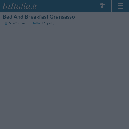
Bed And Breakfast Gransasso
Startseite
Via Camarda
,
Filetto
(L'Aquila)
Meine
Reservierungen
InItalia Club
Sprache