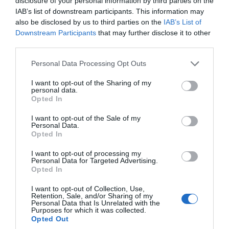
disclosure of your personal information by third parties on the
IAB’s list of downstream participants. This information may
Двухместный номер с 2 отдельными кроватями с видом на горы
also be disclosed by us to third parties on the
IAB’s List of
располагает красивым видом из окна и собственной ванной комнатой;
Downstream Participants
that may further disclose it to other
Двухместный номер с двуспальной кроватью с видом на горы
third parties.
располагает 2 окнами, большим балконом и собственной ванной
комнатой.
Personal Data Processing Opt Outs
Двухместный номер в мансарде располагает 2 маленькими окошками
и собственной ванной комнатой.
I want to opt-out of the Sharing of my
personal data.
Свободные номера: Двухместный с двуспальной кроватью,
Opted In
Одноместный с видом на горы с общей ванной комнатой, Двухместный
с видом на горы, Двухместный с двуспальной кроватью, вид на горы,
Двухместный Economy с двуспальной кроватью с общей ванной
I want to opt-out of the Sale of my
комнатой.
Personal Data.
Opted In
I want to opt-out of processing my
Personal Data for Targeted Advertising.
Услуги, включенные в стоимость
Opted In
Гараж на парковке отеля
Допускается размещение с
Ресторан и бар
I want to opt-out of Collection, Use,
мелкими животными
Retention, Sale, and/or Sharing of my
Солярий
ТВ-зал
Personal Data that Is Unrelated with the
Завтрак сервируется ежедневно в уютном зале с камином, а в летние
Purposes for which it was collected.
Туристическая информация
Читальный зал
Услуги за отдельную плату
месяцы — в садике со столом и стульями.
Opted Out
Экспресс-регистрация заезда и
отъезда