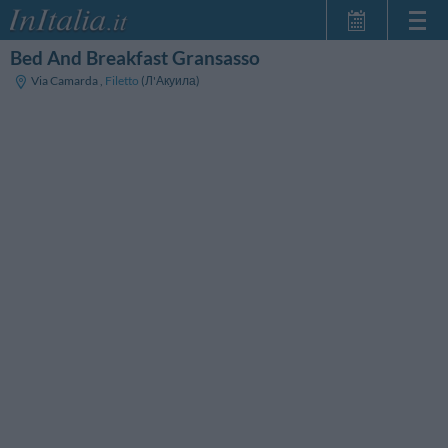
Bed And Breakfast Gransasso
Главная
Via Camarda
,
Filetto
(Л'Акуила)
Мои
бронирования
InItalia Club
Язык