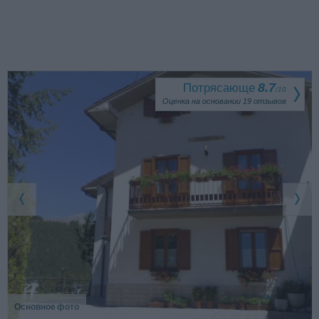
Потрясающе
8.7
/
10
Оценка на основании
19
отзывов
Основное фото