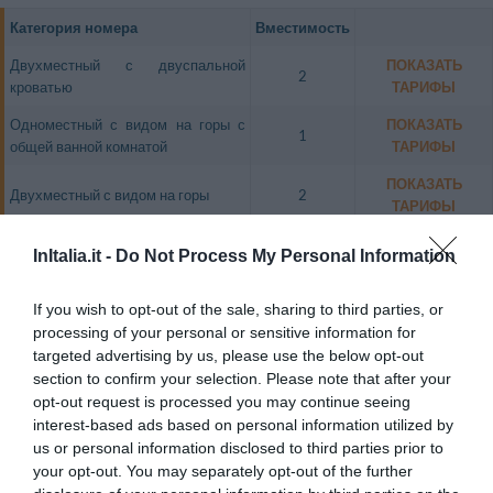
Категория номера
Вместимость
Двухместный с двуспальной
ПОКАЗАТЬ
2
кроватью
ТАРИФЫ
Одноместный с видом на горы с
ПОКАЗАТЬ
1
общей ванной комнатой
ТАРИФЫ
ПОКАЗАТЬ
Двухместный с видом на горы
2
ТАРИФЫ
Двухместный с двуспальной
ПОКАЗАТЬ
2
InItalia.it -
Do Not Process My Personal Information
кроватью, вид на горы
ТАРИФЫ
Двухместный Economy с
If you wish to opt-out of the sale, sharing to third parties, or
ПОКАЗАТЬ
двуспальной кроватью с общей
2
processing of your personal or sensitive information for
ТАРИФЫ
ванной комнатой
targeted advertising by us, please use the below opt-out
section to confirm your selection. Please note that after your
Одноместный номер располагает ванной комнатой вне номера,
opt-out request is processed you may continue seeing
которая является общей с расположенным рядом двухместным
interest-based ads based on personal information utilized by
номером Еconomy;
us or personal information disclosed to third parties prior to
Двухместный номер Economy располагает окном с видом на горы и
your opt-out. You may separately opt-out of the further
ванной комнатой вне номера, которая является общей с
расположенным рядом одноместным номером;