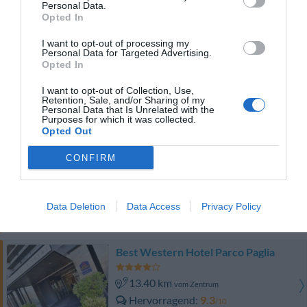
Fabelhaft
8.6
Personal Data.
/10
Opted In
PREISE
I want to opt-out of processing my
Personal Data for Targeted Advertising.
Grand Hotel Montesilvano
Opted In
8.40 km
vom Zentrum
I want to opt-out of Collection, Use,
Retention, Sale, and/or Sharing of my
Fabelhaft
8.9
/10
Personal Data that Is Unrelated with the
Purposes for which it was collected.
PREISE
Opted Out
Grand Eurhotel Residence
CONFIRM
8.40 km
vom Zentrum
Sehr gut
8
/10
Data Deletion
Data Access
Privacy Policy
PREISE
Best Western Hotel Parco Paglia
13.40 km
vom Zentrum
Hervorragend
9.3
/10