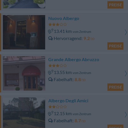
PREISE
Nuovo Albergo
13.41 km
vom Zentrum
Hervorragend
9.2
/10
PREISE
Grande Albergo Abruzzo
13.55 km
vom Zentrum
Fabelhaft
8.8
/10
PREISE
Albergo Degli Amici
12.15 km
vom Zentrum
Fabelhaft
8.7
/10