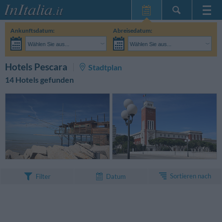
Startseite
Ankunftsdatum:
Abreisedatum:
Meine
Wählen Sie aus...
Wählen Sie aus...
Reservierungen
Erwachsene:
Reisedaten noch unbekannt
Kinder:
SUCHEN
Hotels Pescara
Stadtplan
InItalia Club
14 Hotels gefunden
Sprache
Sortieren nach
Filter
Datum