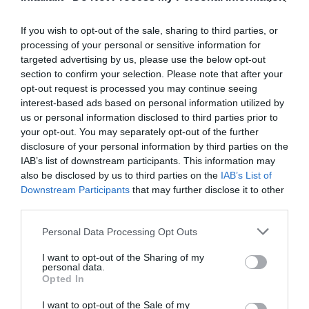
Gut
7.3
/10
If you wish to opt-out of the sale, sharing to third parties, or
PREISE
processing of your personal or sensitive information for
targeted advertising by us, please use the below opt-out
S Hotel
section to confirm your selection. Please note that after your
opt-out request is processed you may continue seeing
8.00 km
vom Zentrum
interest-based ads based on personal information utilized by
Hervorragend
9.2
/10
us or personal information disclosed to third parties prior to
your opt-out. You may separately opt-out of the further
PREISE
disclosure of your personal information by third parties on the
IAB’s list of downstream participants. This information may
Hotel Piccolo Mondo
also be disclosed by us to third parties on the
IAB’s List of
Downstream Participants
that may further disclose it to other
6.30 km
vom Zentrum
third parties.
Sehr gut
8.4
/10
Personal Data Processing Opt Outs
PREISE
I want to opt-out of the Sharing of my
Hotel Duca Degli Abruzzi
personal data.
Opted In
8.21 km
vom Zentrum
I want to opt-out of the Sale of my