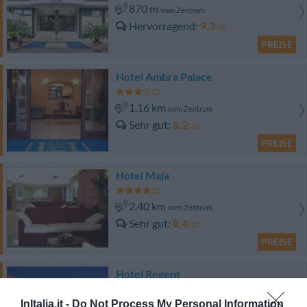
870 m
vom Zentrum
Hervorragend
9.3
/10
PREISE
Hotel Ambra Palace
1.16 km
vom Zentrum
Sehr gut
8.2
/10
PREISE
Hotel Maja
2.40 km
vom Zentrum
Sehr gut
8.4
/10
PREISE
Hotel Regent
1.45 km
InItalia.it -
Do Not Process My Personal Information
vom Zentrum