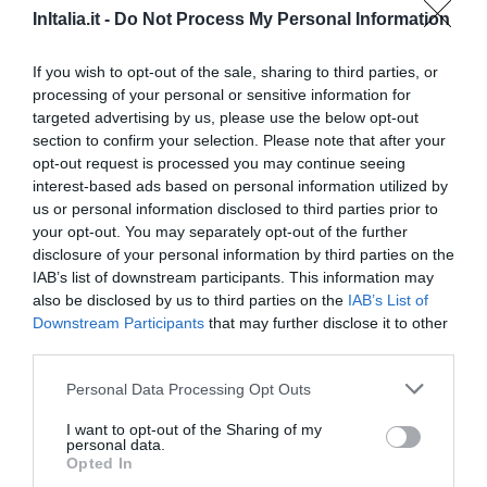
InItalia.it -
Do Not Process My Personal Information
Хорошо
7.3
/10
ТАРИФЫ
If you wish to opt-out of the sale, sharing to third parties, or
processing of your personal or sensitive information for
S Hotel
targeted advertising by us, please use the below opt-out
section to confirm your selection. Please note that after your
8.00 km
от центра
opt-out request is processed you may continue seeing
Превосходно
9.2
/10
interest-based ads based on personal information utilized by
ТАРИФЫ
us or personal information disclosed to third parties prior to
your opt-out. You may separately opt-out of the further
disclosure of your personal information by third parties on the
Hotel Piccolo Mondo
IAB’s list of downstream participants. This information may
also be disclosed by us to third parties on the
IAB’s List of
6.30 km
от центра
Downstream Participants
that may further disclose it to other
Очень хорошо
8.4
/10
third parties.
ТАРИФЫ
Personal Data Processing Opt Outs
Hotel Duca Degli Abruzzi
I want to opt-out of the Sharing of my
personal data.
Opted In
8.21 km
от центра