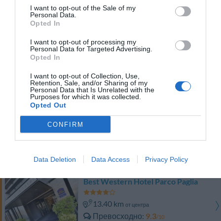
Потрясающе
8.6
/10
I want to opt-out of the Sale of my
Personal Data.
ТАРИФЫ
Opted In
Grand Hotel Montesilvano
I want to opt-out of processing my
Personal Data for Targeted Advertising.
Opted In
8.40 km
от центра
Потрясающе
8.9
/10
I want to opt-out of Collection, Use,
Retention, Sale, and/or Sharing of my
ТАРИФЫ
Personal Data that Is Unrelated with the
Purposes for which it was collected.
Opted Out
Grand Eurhotel Residence
CONFIRM
8.40 km
от центра
Очень хорошо
8
/10
ТАРИФЫ
Data Deletion
Data Access
Privacy Policy
Best Western Hotel Parco Paglia
13.40 km
от центра
Превосходно
9.3
/10