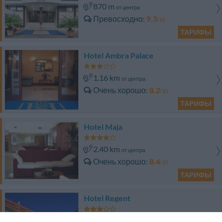
870 m
от центра
Превосходно
9.3
/10
ТАРИФЫ
Hotel Ambra Palace
1.16 km
от центра
Очень хорошо
8.2
/10
ТАРИФЫ
Hotel Maja
2.40 km
от центра
Очень хорошо
8.4
/10
ТАРИФЫ
Hotel Regent
1.45 km
от центра