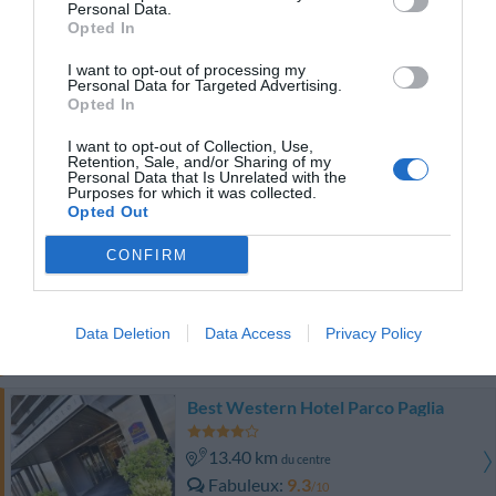
Superbe
8.6
Personal Data.
/10
Opted In
PRIX
I want to opt-out of processing my
Personal Data for Targeted Advertising.
Grand Hotel Montesilvano
Opted In
8.40 km
du centre
I want to opt-out of Collection, Use,
Retention, Sale, and/or Sharing of my
Superbe
8.9
/10
Personal Data that Is Unrelated with the
Purposes for which it was collected.
PRIX
Opted Out
Grand Eurhotel Residence
CONFIRM
8.40 km
du centre
Très bien
8
/10
Data Deletion
Data Access
Privacy Policy
PRIX
Best Western Hotel Parco Paglia
13.40 km
du centre
Fabuleux
9.3
/10