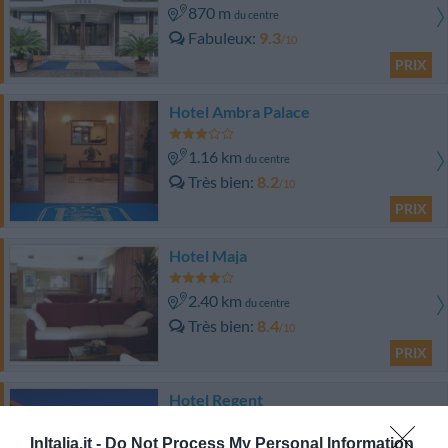
870 m
du centre
Fabuleux
9.3
/10
PRIX
Hotel Ambra Palace
1.16 km
du centre
Très bien
8.2
/10
PRIX
Hotel Maja
2.40 km
du centre
Très bien
8.4
/10
PRIX
Hotel Regent
1.45 km
InItalia.it -
Do Not Process My Personal Information
du centre