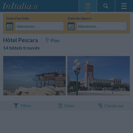
Page d'Accueil
Date d'arrivée:
Date de départ:
Mes réservations
Sélectionnez...
Sélectionnez...
InItalia Club
Adultes:
Je n'ai pas encore décidé des dates de mon séjour
Enfants:
RECHERCHEZ
Hôtel Pescara
Plan
Langue
14 hôtels trouvés
Classés par
Filtres
Dates