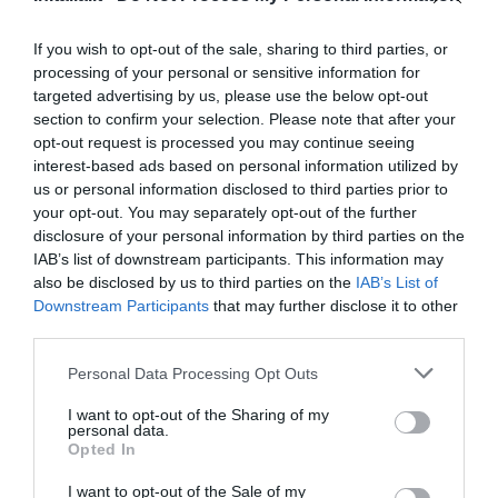
Bien
7.3
/10
If you wish to opt-out of the sale, sharing to third parties, or
PRIX
processing of your personal or sensitive information for
targeted advertising by us, please use the below opt-out
S Hotel
section to confirm your selection. Please note that after your
opt-out request is processed you may continue seeing
8.00 km
du centre
interest-based ads based on personal information utilized by
Fabuleux
9.2
/10
us or personal information disclosed to third parties prior to
your opt-out. You may separately opt-out of the further
PRIX
disclosure of your personal information by third parties on the
IAB’s list of downstream participants. This information may
Hotel Piccolo Mondo
also be disclosed by us to third parties on the
IAB’s List of
Downstream Participants
that may further disclose it to other
6.30 km
du centre
third parties.
Très bien
8.4
/10
Personal Data Processing Opt Outs
PRIX
I want to opt-out of the Sharing of my
Hotel Duca Degli Abruzzi
personal data.
Opted In
8.21 km
du centre
I want to opt-out of the Sale of my