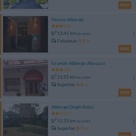
PRIX
Nuovo Albergo
13.41 km
du centre
Fabuleux
9.2
/10
PRIX
Grande Albergo Abruzzo
13.55 km
du centre
Superbe
8.8
/10
PRIX
Albergo Degli Amici
12.15 km
du centre
Superbe
8.7
/10