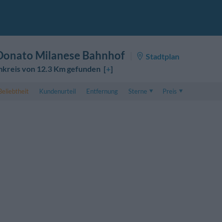
Donato Milanese Bahnhof
Stadtplan
mkreis von 12.3 Km gefunden [
+
]
Beliebtheit
Kundenurteil
Entfernung
Sterne
Preis
Preis
5 . . 1
Preis für Doppelzimmer
1 . . 5
Preis für Dreibettzimme