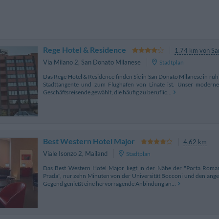
Rege Hotel & Residence
1.74 km von Sa
Via Milano 2
,
San Donato Milanese
Stadtplan
Das Rege Hotel & Residence finden Sie in San Donato Milanese in ru
Stadttangente und zum Flughafen von Linate ist. Unser moderne
Geschäftsreisende gewählt, die häufig zu beruflic...
Best Western Hotel Major
4.62 km
Viale Isonzo 2
,
Mailand
Stadtplan
Das Best Western Hotel Major liegt in der Nähe der "Porta Roma
Prada", nur zehn Minuten von der Universität Bocconi und den anges
Gegend genießt eine hervorragende Anbindung an...