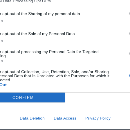
l Data Processing Opt Outs
o opt-out of the Sharing of my personal data.
In
Hotel Cascina Marisa
6.79 km
Strada Vigentina 1
,
Opera
Stadtplan
o opt-out of the Sale of my Personal Data.
In
Das Hotel Cascina Marisa liegt südlich von Mailand in Opera, in ei
Durch seine hervorragende Lage mit bequemem Zugang zu den Str
der Umgebung eignet sich das Hotel insbesondere f...
to opt-out of processing my Personal Data for Targeted
ing.
In
o opt-out of Collection, Use, Retention, Sale, and/or Sharing
ersonal Data that Is Unrelated with the Purposes for which it
tet PRIVATE ANGEBOTE im InItalia Club an!
lected.
Lloyd Hotel
Out
6.44 km
Corso Di Porta Romana 48
,
Mailand
Stadtplan
CONFIRM
Für einen Aufenthalt mit Klasse in Mailand wählen Sie das Lloyd Hot
der Scala und den anderen exklusiven Adressen in der Metropole bef
Räumlichkeiten, der Komfort sowie die p...
Data Deletion
Data Access
Privacy Policy