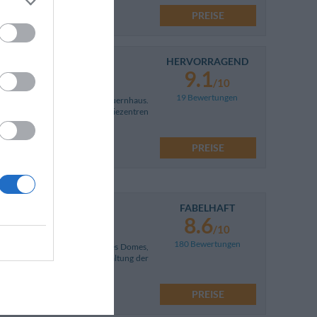
PREISE
HERVORRAGEND
9.1
/10
19 Bewertungen
nem gemütlichen renovierten Bauernhaus.
aßenverbindungen und Industriezentren
PREISE
FABELHAFT
8.6
/10
180 Bewertungen
el, das sich ganz in der Nähe des Domes,
indet. Die raffinierte Ausgestaltung der
PREISE