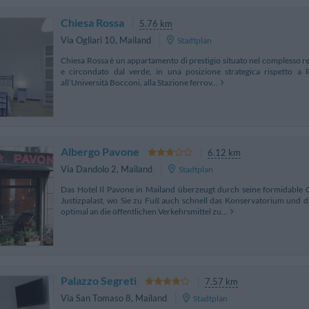
Chiesa Rossa
5.76 km
Via Ogliari 10
,
Mailand
Stadtplan
Chiesa Rossa è un appartamento di prestigio situato nel complesso r
e circondato dal verde, in una posizione strategica rispetto a P
all’Università Bocconi, alla Stazione ferrov...
Albergo Pavone
6.12 km
Via Dandolo 2
,
Mailand
Stadtplan
Das Hotel Il Pavone in Mailand überzeugt durch seine formidabl
Justizpalast, wo Sie zu Fuß auch schnell das Konservatorium und da
optimal an die öffentlichen Verkehrsmittel zu...
Palazzo Segreti
7.57 km
Via San Tomaso 8
,
Mailand
Stadtplan