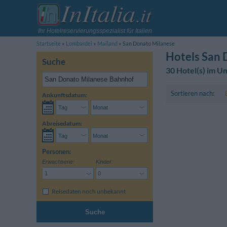
Ihr Hotelreservierungsspezialist für Italien
Startseite
Lombardei
Mailand
San Donato Milanese
Hotels San 
Suche
30 Hotel(s) im U
Sortieren nach:
Ankunftsdatum:
Abreisedatum:
Personen:
Erwachsene:
Kinder:
Reisedaten noch unbekannt
Suche