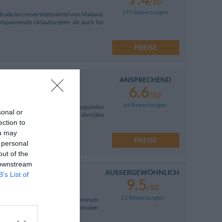
/10
195 Bewertungen
traße im Universitätsviertel von Mailand.
ntspannende Urlaubsreisen als auch für
PREISE
ANSPRECHEND
6.6
/10
64 Bewertungen
t von den beliebtesten Ausflugszielen
sonal or
 öffentliche Verkehrsmittel und die Nähe
ection to
ou may
PREISE
 personal
out of the
 downstream
AUSSERGEWÖHNLICH
B’s List of
9.5
/10
21 Bewertungen
en Piazza Duomo und dem Stadtzentrum
ietet das Hotel durch die optimalen