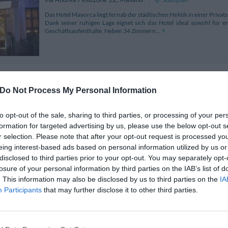
Das Hotel Mayorca liegt fernab der städtischen Hektik in einer Privats
Dank seiner ruhigen Lage eignet sich das Hotel ideal sowohl für e
Geschäftsaufenthalte. Neben 34 Zimmern...
Hotel di Portaromana
5.04 km
Do Not Process My Personal Information
Via Papi 18
,
Mailand
Stadtplan
Das Hotel Porta Romana liegt im Zentrum von Mailand, nicht wei
to opt-out of the sale, sharing to third parties, or processing of your per
entfernt. Durch seine zentrale Lage, die hervorragende Anbindung an
formation for targeted advertising by us, please use the below opt-out s
zu den wichtigsten Verbindungsstraßen ist das...
r selection. Please note that after your opt-out request is processed y
eing interest-based ads based on personal information utilized by us or
disclosed to third parties prior to your opt-out. You may separately opt-
losure of your personal information by third parties on the IAB’s list of
Hotel Galileo
6.69 km
. This information may also be disclosed by us to third parties on the
IA
Participants
that may further disclose it to other third parties.
Corso Europa 9
,
Mailand
Stadtplan
Das Hotel Galileo in Mailand liegt nicht weit von der bezaubernd
entfernt. Neben gelungenen Urlaubsaufenthalten in der Stadt b
Verkehrsverbindungen zum Mailänder Messezentrum auch fü...