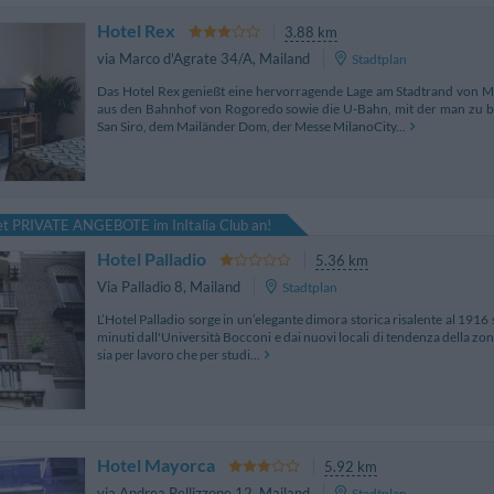
Hotel Rex
3.88 km
via Marco d'Agrate 34/A
,
Mailand
Stadtplan
Das Hotel Rex genießt eine hervorragende Lage am Stadtrand von 
aus den Bahnhof von Rogoredo sowie die U-Bahn, mit der man zu be
San Siro, dem Mailänder Dom, der Messe MilanoCity...
tet PRIVATE ANGEBOTE im InItalia Club an!
Hotel Palladio
5.36 km
Via Palladio 8
,
Mailand
Stadtplan
L’Hotel Palladio sorge in un’elegante dimora storica risalente al 1916
minuti dall'Università Bocconi e dai nuovi locali di tendenza della zon
sia per lavoro che per studi...
Hotel Mayorca
5.92 km
via Andrea Pellizzone 12
,
Mailand
Stadtplan