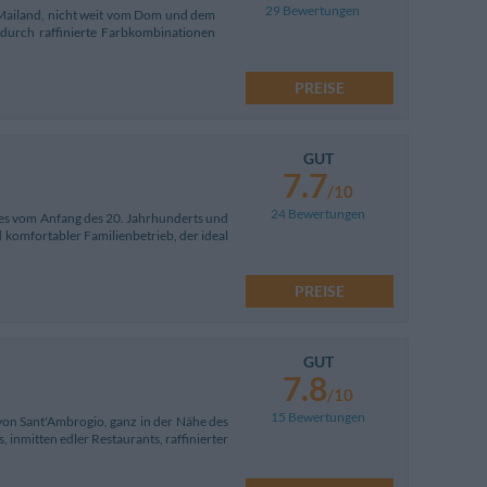
29 Bewertungen
n Mailand, nicht weit vom Dom und dem
 durch raffinierte Farbkombinationen
PREISE
GUT
7.7
/10
24 Bewertungen
stes vom Anfang des 20. Jahrhunderts und
nd komfortabler Familienbetrieb, der ideal
PREISE
GUT
7.8
/10
15 Bewertungen
e von Sant'Ambrogio, ganz in der Nähe des
 inmitten edler Restaurants, raffinierter