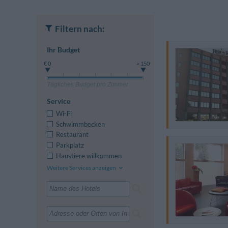
Filtern nach:
Ihr Budget
€ 0
> 150
Tägliches Budget pro Zimmer
Service
Wi-Fi
Schwimmbecken
Restaurant
Parkplatz
Haustiere willkommen
Weitere Services anzeigen