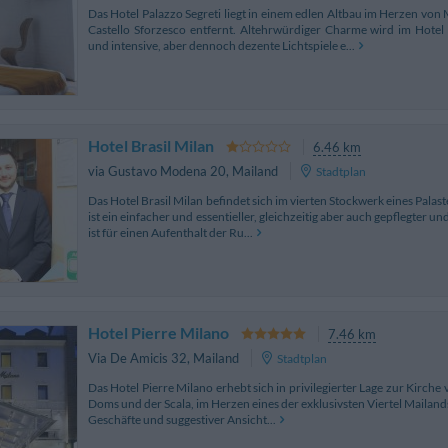
Das Hotel Palazzo Segreti liegt in einem edlen Altbau im Herzen vo
Castello Sforzesco entfernt. Altehrwürdiger Charme wird im Hotel
und intensive, aber dennoch dezente Lichtspiele e...
Hotel Brasil Milan
6.46 km
via Gustavo Modena 20
,
Mailand
Stadtplan
Das Hotel Brasil Milan befindet sich im vierten Stockwerk eines Pala
ist ein einfacher und essentieller, gleichzeitig aber auch gepflegter u
ist für einen Aufenthalt der Ru...
Hotel Pierre Milano
7.46 km
Via De Amicis 32
,
Mailand
Stadtplan
Das Hotel Pierre Milano erhebt sich in privilegierter Lage zur Kirch
Doms und der Scala, im Herzen eines der exklusivsten Viertel Mailands,
Geschäfte und suggestiver Ansicht...