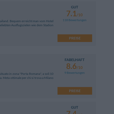
GUT
7.1
/10
118 Bewertungen
Mailand. Bequem erreicht man vom Hotel
liebten Ausflugszielen wie dem Stadion
PREISE
FABELHAFT
8.6
/10
9 Bewertungen
 situato in zona "Porta Romana", a soli 10
a. Meta ottimale per chi si trova a Milano
PREISE
GUT
7.4