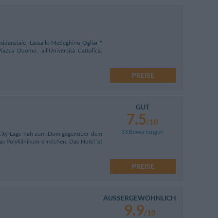
esidenziale "Lassalle-Medeghino-Ogliari"
iazza Duomo, all’Università Cattolica,
PREISE
GUT
7.5
/10
33 Bewertungen
e City-Lage nah zum Dom gegenüber dem
s Polyklinikum erreichen. Das Hotel ist
PREISE
AUSSERGEWÖHNLICH
9.9
/10