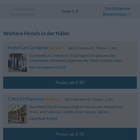
Nachfolgende
Vorherige
Seite 1-8
Bewertungen
Bewertungen
Weitere Hotels in der Nähe:
Hotel Le Corderie
Via Di Calvola 43
,
Trieste
- 1 Km
Das Hotel Le Corderie in Triest liegt nicht weit von den
beliebtesten Sehenswürdigkeiten der Stadt und dem Meer ...
Hervorragend 9.2/10
Preise ab € 80
Città Di Parenzo
Via Degli Artisti 8
,
Trieste
- 1 Km
Das Hotel Città di Parenzo liegt im Herzen der Altstadt von
Triest, am Fuße des Castello di San Giusto. Seine e...
Fabelhaft 8.9/10
Preise ab € 65