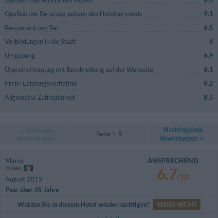
Qualität der Beratung seitens des Hotelpersonals
9.1
Restaurant und Bar
8.5
Verbindungen in die Stadt
8
Umgebung
6.9
Übereinstimmung mit Beschreibung auf der Webseite
8.1
Preis- Leistungsverhältnis
8.2
Allgemeine Zufriedenheit
8.5
Nachfolgende
Vorherige
Seite 1-8
Bewertungen
Bewertungen
ANSPRECHEND
Marco
Italien
6.7
/10
August 2019
Paar über 35 Jahre
Würden Sie in diesem Hotel wieder nächtigen?
WEISS NICHT