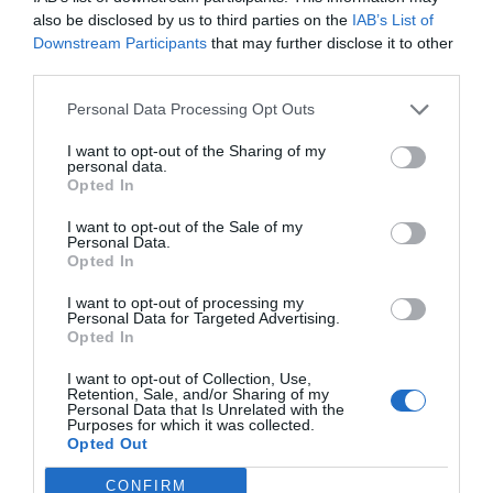
also be disclosed by us to third parties on the
IAB’s List of
SEHR GUT
Giuseppe
Italien
8.4
Downstream Participants
that may further disclose it to other
/10
Mai 2018
third parties.
Reisender mit Freunden/Kollegen
Personal Data Processing Opt Outs
Würden Sie in diesem Hotel wieder nächtigen?
JA
I want to opt-out of the Sharing of my
details
personal data.
Opted In
SEHR GUT
Flavio
Italien
8
I want to opt-out of the Sale of my
/10
Personal Data.
August 2017
Opted In
Familie mit älteren Kindern
I want to opt-out of processing my
Würden Sie in diesem Hotel wieder nächtigen?
JA
Personal Data for Targeted Advertising.
Opted In
details
I want to opt-out of Collection, Use,
FABELHAFT
Ilaria
Retention, Sale, and/or Sharing of my
Italien
8.7
Personal Data that Is Unrelated with the
Purposes for which it was collected.
/10
August 2017
Opted Out
Paar unter 35 Jahren
CONFIRM
Würden Sie in diesem Hotel wieder nächtigen?
JA