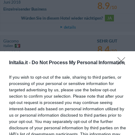
Juni 2018
8.9
/10
Einzelreisender Business
Würden Sie in diesem Hotel wieder nächtigen?
JA
details
SEHR GUT
Giacomo
Italien
8.4
/10
Juni 2018
Paar unter 35 Jahren
InItalia.it -
Do Not Process My Personal Information
Würden Sie in diesem Hotel wieder nächtigen?
JA
If you wish to opt-out of the sale, sharing to third parties, or
details
processing of your personal or sensitive information for
targeted advertising by us, please use the below opt-out
ANSPRECHEND
Antonio
Italien
section to confirm your selection. Please note that after your
6.6
/10
opt-out request is processed you may continue seeing
Juni 2018
interest-based ads based on personal information utilized by
Reisender mit Freunden/Kollegen
us or personal information disclosed to third parties prior to
Würden Sie in diesem Hotel wieder nächtigen?
NEIN
your opt-out. You may separately opt-out of the further
details
disclosure of your personal information by third parties on the
IAB’s list of downstream participants. This information may