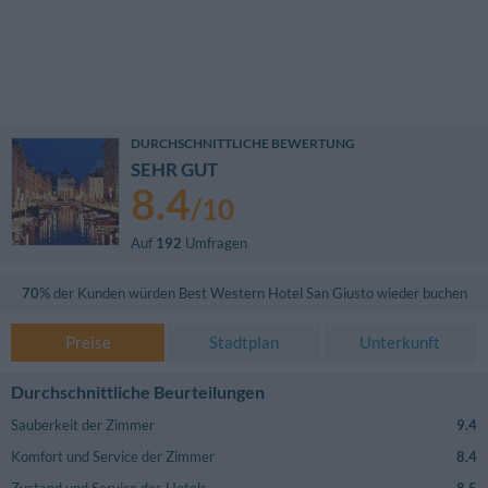
DURCHSCHNITTLICHE BEWERTUNG
SEHR GUT
8.4
/
10
Auf
192
Umfragen
70
% der Kunden würden
Best Western Hotel San Giusto
wieder buchen
Preise
Stadtplan
Unterkunft
Durchschnittliche Beurteilungen
Sauberkeit der Zimmer
9.4
Komfort und Service der Zimmer
8.4
Zustand und Service des Hotels
8.5