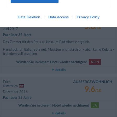
details
Data Deletion
Data Access
Privacy Policy
OKAY
Peter
Deutschland
5.8
/10
Juni 2017
Paar über 35 Jahre
Das Zimmer für den Preis zu klein. Im Bad Abwassergruch.
Frühstück für Italien sehr gut. Mussten eher abreisen - aber keine Kulanz -
trotzdem voll bezahlen.
Würden Sie in diesem Hotel wieder nächtigen?
NEIN
details
AUSSERGEWÖHNLICH
Erich
Österreich
9.6
/10
Dezember 2016
Paar über 35 Jahre
Würden Sie in diesem Hotel wieder nächtigen?
JA
details