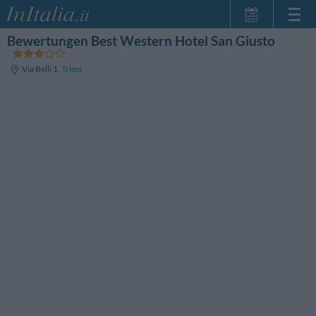
Bewertungen Best Western Hotel San Giusto
Startseite
Meine
Via Belli 1
,
Triest
Reservierungen
InItalia Club
Sprache