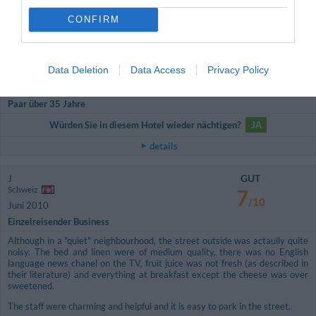
Würden Sie in diesem Hotel wieder nächtigen?
JA
CONFIRM
details
HERVORRAGEND
Patricia
Data Deletion
Data Access
Privacy Policy
Irland
9.4
/10
August 2011
Paar über 35 Jahre
Würden Sie in diesem Hotel wieder nächtigen?
JA
details
GUT
J
Schweiz
7
/10
Juni 2010
Einzelreisender Business
Although in a "quiet" neighbourhood, the street outside was actaully quite
noisy. The bed and linen were of medium quality, there was no English
language news chanel on the TV, fruit juice was not fresh (as described in
their literature) and everything at breakfast except the cheese was over
sweetened.
The staff were charming and helpful and it is easy to park in the street.