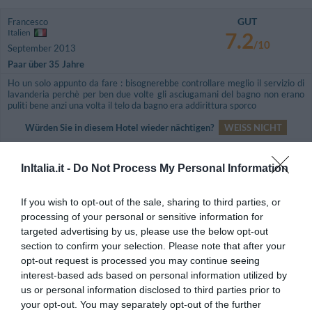
GUT
Francesco
Italien
7.2
/10
September 2013
Paar über 35 Jahre
Ho un solo appunto da fare : bisognerebbe controllare meglio il servizio di
lavanderia perchè per ben due volte gli asciugamani del bagno non erano
puliti bene anzi una volta il telo da bagno era addirittura sporco
Würden Sie in diesem Hotel wieder nächtigen?
WEISS NICHT
details
InItalia.it -
Do Not Process My Personal Information
HERVORRAGEND
Goran
Schweiz
9.2
If you wish to opt-out of the sale, sharing to third parties, or
/10
April 2013
processing of your personal or sensitive information for
Familie mit älteren Kindern
targeted advertising by us, please use the below opt-out
Würden Sie in diesem Hotel wieder nächtigen?
JA
section to confirm your selection. Please note that after your
opt-out request is processed you may continue seeing
details
interest-based ads based on personal information utilized by
us or personal information disclosed to third parties prior to
FABELHAFT
Vittorio
your opt-out. You may separately opt-out of the further
Italien