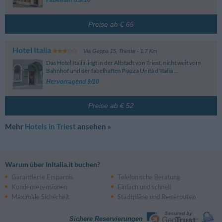
Fabelhaft 8.9/10
Preise ab € 65
Hotel Italia
Via Geppa 15
,
Trieste
- 1.7 Km
Das Hotel Italia liegt in der Altstadt von Triest, nicht weit vom
Bahnhof und der fabelhaften Piazza Unità d'Italia ...
Hervorragend 9/10
Preise ab € 52
Mehr
Hotels in Triest
ansehen »
Warum über InItalia.it buchen?
Garantierte Ersparnis
Telefonische Beratung
Kundenrezensionen
Einfach und schnell
Maximale Sicherheit
Stadtpläne und Reiserouten
Sichere Reservierungen