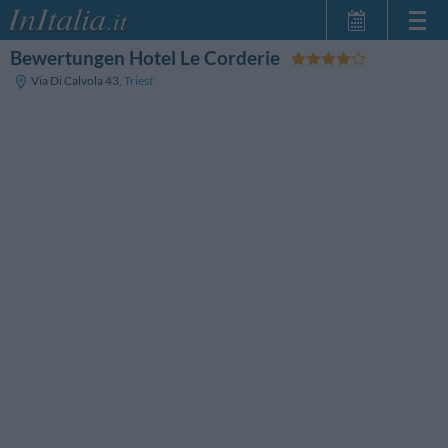
Bewertungen Hotel Le Corderie
Startseite
Via Di Calvola 43
,
Triest
Meine
Reservierungen
InItalia Club
Sprache