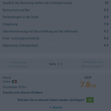
Qualität der Beratung seitens des Hotelpersonals
10
Restaurant und Bar
9.2
Verbindungen in die Stadt
6.9
Umgebung
7.4
Übereinstimmung mit Beschreibung auf der Webseite
9.1
Preis- Leistungsverhältnis
9.6
Allgemeine Zufriedenheit
9.9
Nachfolgende
Vorherige
Seite 1-1
Bewertungen
Bewertungen
GUT
Mario
Italien
7.8
/10
Dezember 2014
Familie mit älteren Kindern
Würden Sie in diesem Hotel wieder nächtigen?
JA
details