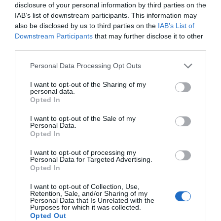
8.5
/10
disclosure of your personal information by third parties on the
November 2012
IAB’s list of downstream participants. This information may
Paar über 35 Jahre
also be disclosed by us to third parties on the
IAB’s List of
Ho trovato estrema cortesia e cura dei particolari.
Downstream Participants
that may further disclose it to other
third parties.
Würden Sie in diesem Hotel wieder nächtigen?
JA
details
Personal Data Processing Opt Outs
I want to opt-out of the Sharing of my
AUSSERGEWÖHNLICH
Nora
personal data.
Österreich
10
Opted In
/10
September 2012
Paar unter 35 Jahren
I want to opt-out of the Sale of my
Personal Data.
Würden Sie in diesem Hotel wieder nächtigen?
JA
Opted In
details
I want to opt-out of processing my
Personal Data for Targeted Advertising.
SEHR GUT
Heid
Opted In
Schweiz
8.2
/10
September 2011
I want to opt-out of Collection, Use,
Retention, Sale, and/or Sharing of my
Paar über 35 Jahre
Personal Data that Is Unrelated with the
Purposes for which it was collected.
Das Frühstücksbuffet war Weltklasse!
Opted Out