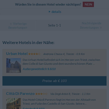
Würden Sie in diesem Hotel wieder nächtigen?
NEIN
details
Nachfolgende
Vorherige
Seite 1-1
Bewertungen
Bewertungen
Weitere Hotels in der Nähe:
Urban Hotel
Androna Chiusa 4
,
Trieste
- 0.9 Km
Das Urban Hotel befindet sich im Herzen von Triest, zwischen
dem Colle di San Giusto und dem wunderschönen Platz ...
Außergewöhnlich 9.6/10
Preise ab € 103
Città Di Parenzo
Via Degli Artisti 8
,
Trieste
- 1.1 Km
Das Hotel Città di Parenzo liegt im Herzen der Altstadt von
Triest, am Fuße des Castello di San Giusto. Seine e...