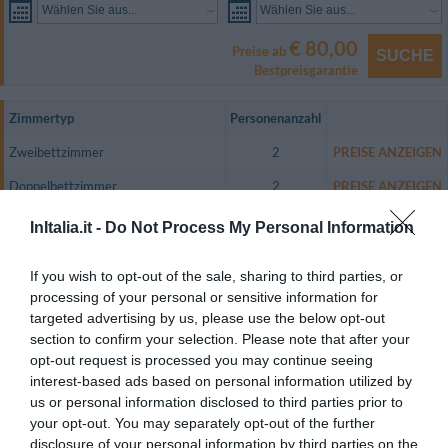
Wählen Sie aus...
Wählen Sie aus...
€ 80,00
Preise ab
SUCHE
Bestpreisgarantie
Zimmertyp
Personenanzahl
Zweibettzimmer
2
PREISE ANZEIGEN
Doppelbettzimmer
2
PREISE ANZEIGEN
Zweibettzimmer mit Nutzung als
InItalia.it -
Do Not Process My Personal Information
1
PREISE ANZEIGEN
Einzelzimmer
If you wish to opt-out of the sale, sharing to third parties, or
Die 15 Zimmer, darunter 11 der Kategorie Classic und vier der Kategorie
Deluxe, sind lärmisoliert und bieten mit maximalem Komfort herrliche
processing of your personal or sensitive information for
Entspannung nach ereignisreichen Arbeits- oder Urlaubstagen.
targeted advertising by us, please use the below opt-out
section to confirm your selection. Please note that after your
Die Zimmer sind mit Minibar, LCD-Fernseher, Sat-TV, W-LAN,
Direktwahltelefon, Safe, unabhängiger Temperaturregelung und einem
opt-out request is processed you may continue seeing
eigenen Bad ausgestattet.
interest-based ads based on personal information utilized by
us or personal information disclosed to third parties prior to
Verfügbare Zimmer: Zweibettzimmer, Doppelbettzimmer, Zweibettzimmer
mit Nutzung als Einzelzimmer.
your opt-out. You may separately opt-out of the further
disclosure of your personal information by third parties on the