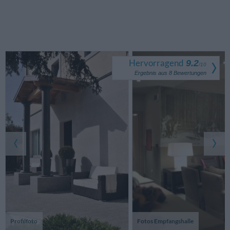
Hervorragend
9.2
/
10
Ergebnis aus
8
Bewertungen
Profilfoto
Fotos Empfangshalle