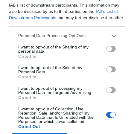
IAB’s list of downstream participants. This information may
also be disclosed by us to third parties on the
IAB’s List of
Im Preis inbegriffene Leistungen
Downstream Participants
that may further disclose it to other
third parties.
Aufzug
Bibliothek
Restaurant und Bar
Fernsehzimmer
Gepäckaufbewahrung
Personal Data Processing Opt Outs
Haustiere werden akzeptiert
Internet Point
Morgens wird ein üppiges und schmackhaftes Frühstücksbuffet mit süßen
Internet-Anschluss
Kleinere Haustiere werden
Leistungen gegen Bezahlung
und salzigen Speisen, frisch gebackenen Kuchen, verschiedenen Brioches,
I want to opt-out of the Sharing of my
akzeptiert
hausgemachter Marmelade, Obstsalat, frischen Fruchtsäften und anderen
personal data.
Klimaanlage in den
Lesezimmer
Köstlichkeiten der Saison serviert.
Überdachter Hotelparkplatz
Arzt vor Ort
Opted In
Gemeinschaftsräumen
Mehrsprachiges Personal
Merkmale des Hotels
Bügeldienst
Baby Sitter - Service
Rasches Ein- und Auschecken
Rezeption - rund um die Uhr
Bar
Cafeteria
I want to opt-out of the Sale of my
Safe
Tageszeitungen
Barrierefreier Zugang
Behindertengerechte Zimmer
Personal Data.
Fax - Service
Fotokopier - Service
Opted In
Touristen- Informationen
Business-Hotel
Garten
Kinderheim / Kinderurlaub
Snack-bar
Gay Friendly
Kürzlich renoviert
Trockenreinigung
Wäscherei
I want to opt-out of processing my
Nichtraucherzimmer
Panoramablick
Personal Data for Targeted Advertising.
Schallgedämmte Zimmer
Terrasse
Opted In
I want to opt-out of Collection, Use,
Retention, Sale, and/or Sharing of my
Personal Data that Is Unrelated with the
Purposes for which it was collected.
Opted Out