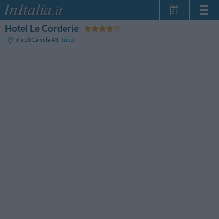
Hotel Le Corderie
Startseite
Via Di Calvola 43
,
Triest
Meine
Reservierungen
InItalia Club
Sprache