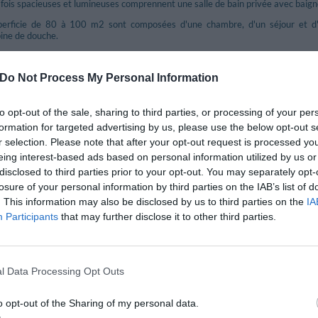
la fois spacieuses et lumineuses comprennent une salle de bain privée avec bai
perficie de 80 à 100 m2 sont composées d'une chambre, d'un séjour et d'
ine de douche.
 Double avec lits séparés, Double avec grand lit, Quadruple, Double utilisation 
Do Not Process My Personal Information
inclus dans le prix
to opt-out of the sale, sharing to third parties, or processing of your per
formation for targeted advertising by us, please use the below opt-out s
eptés
Animaux domestiques de petite taille 
r selection. Please note that after your opt-out request is processed y
on espaces communs
Coffre-fort
eing interest-based ads based on personal information utilized by us or
gne bagages
Personnel multilingue
disclosed to third parties prior to your opt-out. You may separately opt-
ierge
losure of your personal information by third parties on the IAB’s list of
. This information may also be disclosed by us to third parties on the
IA
Participants
that may further disclose it to other third parties.
nt et Bar
anino sert d'excellentes spécialités locales ainsi que de savoureux mets italien
nes et la plus petite a une capacité d'accueil maximum de 25 personnes.
l Data Processing Opt Outs
ront dîner en plein air sur la petite place située juste en face de l'hôtel.
 servi au buffet. Il est composé de nombreux produits qui sauront satisfaire les 
o opt-out of the Sharing of my personal data.