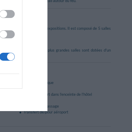
r tout en savourant un cocktail autour du feu.
uets, des réceptions et des expositions. Il est composé de 5 salles
e.
lles et d'un écran. Les deux plus grandes salles sont dotées d'un
Cuisine diététique
Journaux
Parking couvert dans l’enceinte de l’hôtel
Restaurant
Service de repassage
Transfert de/pour aéroport