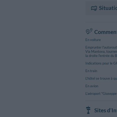
Situati
Comment 
En voiture
Emprunter l'autoroute
Via Mantova, tourner 
la droite l'entrée du B
Indications pour le GP
En train
L'hôtel se trouve à q
En avion
L'aéroport "Giuseppe 
Sites d’I