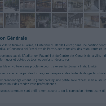
ion Générale
Ville se trouve à Parme, à l'intérieur du Barilla Center, dans une position cent
illa, le Consorzio del Prosciutto de Parme, des magasins, des restaurants et u
à quelques pas de l'Auditorium Paganini et du Centre des Congrès de la ville. 
lergiques et dotées de tous les conforts nécessaires.
essible en voiture, sans problème pour traverser les Zones à Trafic Limité.
x est caractérisé par des lustres, des canapés et des fauteuils design. Nos hôt
omprennent également un grand parking, une petite salle fitness, mais aussi un 
onnes pour des rendez-vous professionnels.
espaces communs sont entièrement couverts par la connexion Internet sans fil.