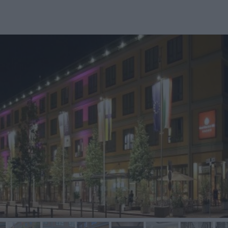
r essere un 5 stelle secondo me
Die Dame am Empfang war
Colazi
ovrebbe migliorare
unfreundlich
Persona
arredamento della camera.
dispon
qualità 
Giuliano,
Joachim,
Italie
Allemagne