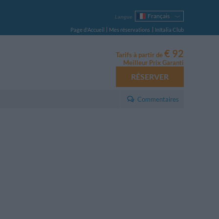
Français
Langue
Italiano
Page d'Accueil
Mes réservations
InItalia Club
English
Deutsch
€ 92
Tarifs à partir de
Español
Meilleur Prix Garanti
Русский
RÉSERVER
Português
Polski
Commentaires