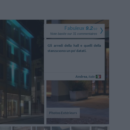
Fabuleux
9.2
/
10
Note basée sur
31
commentaires
one di ottima qualità.
Gli arredi della hall e quelli della
Siamo stati mo
le estremamente cortese e
stanza sono un po' datati.
ibile. Ottimo rapporto
prezzo
Renzo,
Andrea,
Italie
Italie
Photos Extérieurs