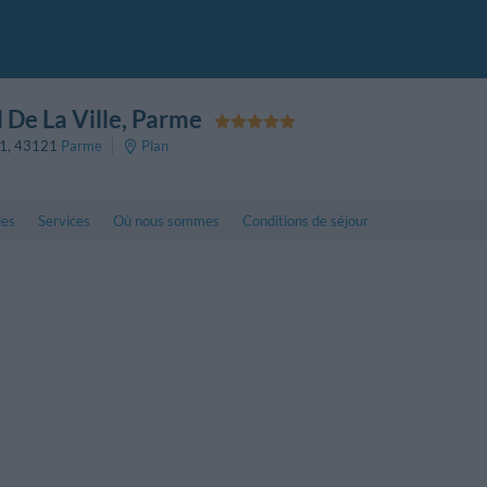
 De La Ville
, Parme
11
,
43121
Parme
Plan
les
Services
Où nous sommes
Conditions de séjour