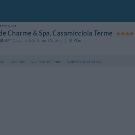
harme & Spa
 de Charme & Spa
, Casamicciola Terme
80074
Casamicciola Terme
(Naples)
Plan
les
Services
Où nous sommes
Conditions de séjour