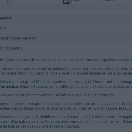
chambre
 lit
rand lit avec vue Mer
d lit Economy
s (avec un grand lit double ou deux lits une place) Annexe disposées en rang se
matisées et dotées d'une entrée indépendante qui est une porte fenêtre, d'un cof
 le Monte Tabor, d'un jardin à l'anglaise et d'une salle de bain privée avec sèc
les (avec un grand lit double ou deux lits une place) Classic toutes aménagé
'un minibar, d'une TV couleur par satellite et d'une confortable salle de bain p
ées au premier étage comprennent un balcon avec vue sur la montagne.
rouvent au rez-de-chaussée disposent d'une petite terrasse avec vue sur la cou
ce bien-être et d'une cabine de douche avec bain turc et hydromassage, le tout
les (avec un grand lit double ou deux lits une place) Superior sont aménagée
sposent d'un balcon ou d'une terrasse avec vue sur la mer, d'un coffre-fort, d'un
lle de bain privée avec douche et sèche-cheveux.