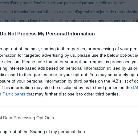
dotées d'une grande fenêtre avec vue panoramique sur le golfe de Naples.
ncarnent les solutions parfaites pour passer d'agréables séjours de repos absolu
 et entièrement climatisées, elles disposent d'un jardin aménagé avec vue sur la 
r, d'une TV couleur par satellite et d'une salle de bain privée avec sèche-cheveu
Do Not Process My Personal Information
st adaptée aux personnes à mobilité réduite.
: Double avec grand lit, Double Superior grand lit avec vue Mer, Double avec g
to opt-out of the sale, sharing to third parties, or processing of your per
formation for targeted advertising by us, please use the below opt-out s
inclus dans le prix
r selection. Please note that after your opt-out request is processed y
eing interest-based ads based on personal information utilized by us or
Bain Turc
disclosed to third parties prior to your opt-out. You may separately opt-
hydrospeed
Check in et check out rapides
losure of your personal information by third parties on the IAB’s list of
Connexion à Internet
. This information may also be disclosed by us to third parties on the
IA
rsions
Hydro-massage
Participants
that may further disclose it to other third parties.
nt
Massages
ltilingue
Piscine externe
male
Réception 24 h / 24
l Data Processing Opt Outs
Sauna
Service photocopie
o opt-out of the Sharing of my personal data.
/pour port
Transfert de/pour plage