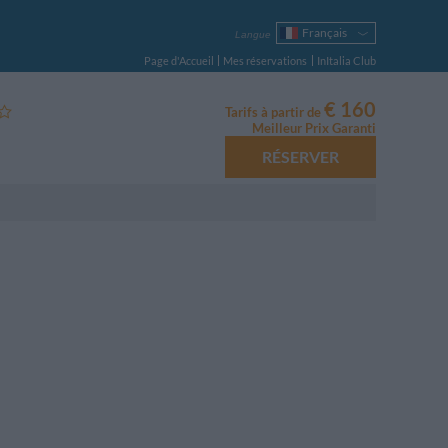
Français
Langue
Italiano
Page d'Accueil
Mes réservations
InItalia Club
English
Deutsch
€ 160
Tarifs à partir de
Español
Meilleur Prix Garanti
Русский
RÉSERVER
Português
Polski