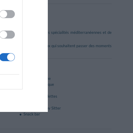
scine.
ourront savourer d'excellentes spécialités méditerranéennes et de
 dîners aux chandelles, pour ceux qui souhaitent passer des moments
Bar de la piscine
Cuisine diététique
Excursions
Location bicyclettes
Restaurant
Service de Baby Sitter
Snack bar