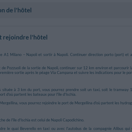
on de l'hôtel
rejoindre l'hôtel
e A1 Milano – Napoli et sortir à Napoli. Continuer direction porto (port) et
t de Pozzuoli de la sortie de Napoli, continuer sur 12 km environ et parcourir l
première sortie après le péage Via Campana et suivre les indications pour le port
 située à 3 km du port, vous pourrez prendre soit un taxi, soit le tramway 1
rt d'où partent les bateaux pour l'île d'Ischia.
ergellina, vous pourrez rejoindre le port de Mergellina d'où partent les hydrogli
che de l'île d'Ischia est celui de Napoli Capodichino.
ndre le quai Beverello en taxi ou avec l'autobus de la compagnie Alibus qui 