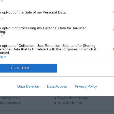
In
nt et Bar
o opt-out of the Sale of my Personal Data.
In
uner continental est servi au buffet dans une magnifique salle avec vue sur la pi
rendre leur déjeuner dans la salle de restaurant avec menu à la carte. Ils p
to opt-out of processing my Personal Data for Targeted
ing.
nationaux.
In
buffet ou un service à la carte “Grand carte”. Il est possible d'organiser des
rdin sur le toit avec vue sur l'Epomeo et le golfe de Naples.
o opt-out of Collection, Use, Retention, Sale, and/or Sharing
ersonal Data that Is Unrelated with the Purposes for which it
lected.
Out
 payants
Bar
CONFIRM
e
Cafétéria
nationale
Cuisine typique locale
Location auto
Data Deletion
Data Access
Privacy Policy
o / scooter
Pique-nique
ierge
Service Médical
ettoyage à sec
Service de repassage
/pour aéroport
Valet de chambre