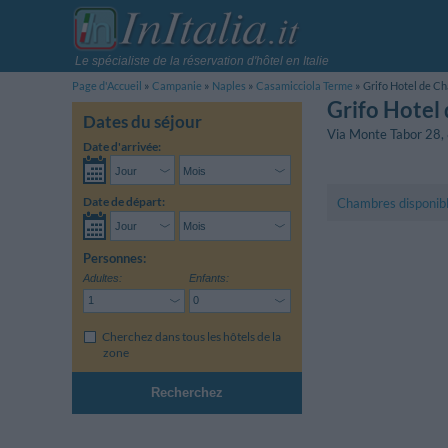
Le spécialiste de la réservation d'hôtel en Italie
Page d'Accueil
Campanie
Naples
Casamicciola Terme
Grifo Hotel de C
Grifo Hotel
Dates du séjour
Via Monte Tabor 28
,
Date d'arrivée:
Date de départ:
Chambres disponib
Personnes:
Adultes:
Enfants:
Cherchez dans tous les hôtels de la
zone
Recherchez