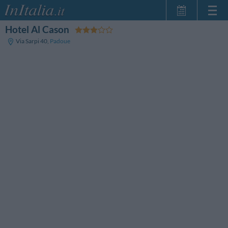
Hotel Al Cason
Page d'Accueil
Via Sarpi 40
,
Padoue
Mes réservations
InItalia Club
Langue