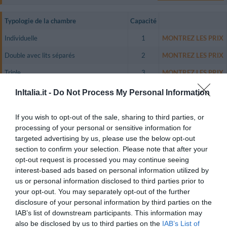
Typologie de la chambre
Capacité
Individuelle
1
MONTREZ LES PRIX
Double avec lits séparés
2
MONTREZ LES PRIX
Triple
3
MONTREZ LES PRIX
InItalia.it -
Do Not Process My Personal Information
Toutes les chambres, complètement insonorisées et climatisées, sont
équipées d'une TV couleur satellite, de chaînes privées (Sky TV), d'un
téléphone, d'un coffre-fort, d'une connexion Internet sans fil et d'une salle
de bain privée avec douche et sèche-cheveux.
If you wish to opt-out of the sale, sharing to third parties, or
processing of your personal or sensitive information for
Chambres disponibles: Individuelle, Double avec lits séparés, Triple.
targeted advertising by us, please use the below opt-out
section to confirm your selection. Please note that after your
opt-out request is processed you may continue seeing
Services inclus dans le prix
interest-based ads based on personal information utilized by
us or personal information disclosed to third parties prior to
Animaux domestiques de petite
Ascenseur
your opt-out. You may separately opt-out of the further
Restaurant et Bar
taille acceptés
Check in et check out rapides
disclosure of your personal information by third parties on the
Climatisation espaces communs
Coffre-fort
IAB’s list of downstream participants. This information may
Le restaurant, à l'ambiance chaude et accueillante, propose une cuisine
Connexion à Internet
Dépôt consigne bagages
Description Salles
traditionnelle vénétienne et nationale, savamment proposée par le Chef
also be disclosed by us to third parties on the
IAB’s List of