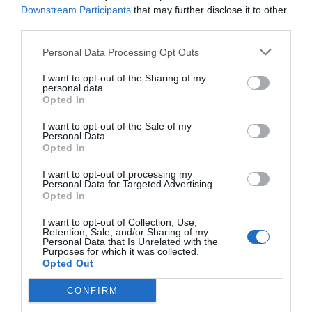
Informations touristiques
Internet Point
Severino Bruscagin.
Réunions/Séminaires/Congrès
Downstream Participants
that may further disclose it to other
Journaux
Location bicyclettes
third parties.
Les hôtes auront à leur disposition une accueillante cafétéria ouverte 24h/
Personnel multilingue
Réception 24 h / 24
Les salles de réunions, éclairées par une lumière naturelle en plus de celle
24.
Services payants
Service Concierge
artificielle, peuvent accueillir jusqu'à un maximum de 40 personnes et sont
Personal Data Processing Opt Outs
équipées de tableau à feuilles mobiles, tableau lumineux, d'installation
audio, de vidéoprojection, d'un très grand écran et d'une connexion
Bar
Blanchisserie
I want to opt-out of the Sharing of my
Internet sans fil et très rapide.
Caractéristiques de l'hôtel
Cafétéria
Cuisine typique locale
personal data.
Parking avec box privé dans
Parking couvert dans l’enceinte
Opted In
Chambres familiales
Chambres insonorisées
l’enceinte de l’hôtel
de l’hôtel
Chambres non-fumeur
Gay Friendly
Pique-nique
Restaurant
I want to opt-out of the Sale of my
Sans obstacle d'ordre
Terrasse
Personal Data.
Restaurant pour groupes
Service de nettoyage à sec
architectural
Opted In
Service de repassage
Service fax
Service photocopie
Tour de la ville
I want to opt-out of processing my
Transfert de/pour aéroport
Transfert de/pour foire
Personal Data for Targeted Advertising.
Opted In
I want to opt-out of Collection, Use,
Retention, Sale, and/or Sharing of my
Personal Data that Is Unrelated with the
Purposes for which it was collected.
Opted Out
CONFIRM