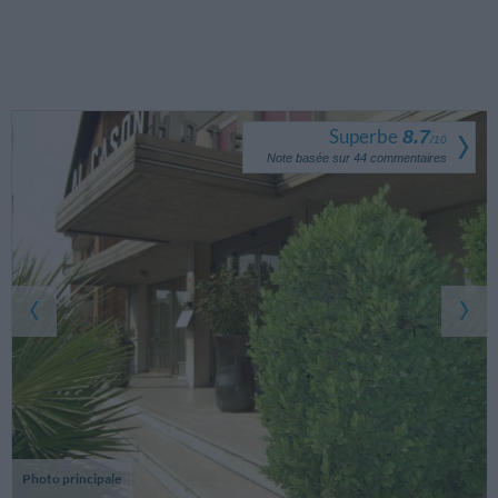
Superbe
8.7
/
10
Note basée sur
44
commentaires
Photo principale