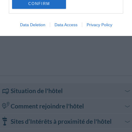
Transfert de/pour port
CONFIRM
Data Deletion
Data Access
Privacy Policy
Situation de l'hôtel
Comment rejoindre l'hôtel
En voiture
Sites d’Intérêts à proximité de l'hôtel
Voie de raccordement, sortie Via Salaria. Suivre les indications pour "Roma
Centro".