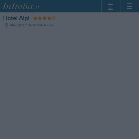
Hotel Alpi
Page d'Accueil
Via Castelfidardo 84
,
Rome
Mes réservations
InItalia Club
Langue