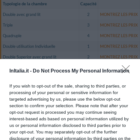
Typologie de la chambre
Capacité
Double avec grand lit
2
MONTREZ LES PRIX
Triple
3
MONTREZ LES PRIX
Quadruple
4
MONTREZ LES PRIX
Double utilisation Individuelle
1
MONTREZ LES PRIX
Double Superior avec grand lit
2
MONTREZ LES PRIX
Double Superior utilisation Individuelle
1
MONTREZ LES PRIX
InItalia.it -
Do Not Process My Personal Information
Double Deluxe avec grand lit
2
MONTREZ LES PRIX
If you wish to opt-out of the sale, sharing to third parties, or
L'hôtel dispose de chambres Standard ou Superior, différentes dans les
processing of your personal or sensitive information for
décors, dans les couleurs et dans les tissus, toutes équipées de téléphone,
targeted advertising by us, please use the below opt-out
TV en couleurs satellite et Pay TV, air conditionné, coffre-fort, mini-bar,
section to confirm your selection. Please note that after your
salle de bains privée avec sèche-cheveux.
opt-out request is processed you may continue seeing
Certaines chambres Superior, plus grandes par rapport aux chambres
interest-based ads based on personal information utilized by
Standard, disposent d’un coin salon, balcon ou terrasse ou bien d’une
baignoire hydro-massage.
us or personal information disclosed to third parties prior to
your opt-out. You may separately opt-out of the further
A disposition, des chambres pour non-fumeurs.
disclosure of your personal information by third parties on the