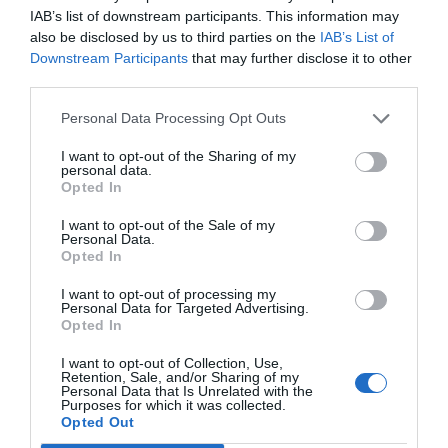
Chambres disponibles: Double avec grand lit, Triple, Quadruple, Double
IAB’s list of downstream participants. This information may
utilisation Individuelle, Double Superior avec grand lit, Double Superior
also be disclosed by us to third parties on the
IAB’s List of
utilisation Individuelle, Double Deluxe avec grand lit.
Downstream Participants
that may further disclose it to other
third parties.
Services inclus dans le prix
Personal Data Processing Opt Outs
Animaux domestiques de petite
Ascenseur
I want to opt-out of the Sharing of my
Services payants
taille acceptés
personal data.
Check in et check out rapides
Opted In
Climatisation espaces communs
Coffre-fort
Bar
Blanchisserie
Dépôt consigne bagages
Informations touristiques
Caractéristiques de l'hôtel
Cafétéria
Connexion à Internet
I want to opt-out of the Sale of my
Internet Point
Personnel multilingue
Personal Data.
Guichet excursions
Journaux
Réception 24 h / 24
Salle TV
Opted In
Chambres familiales
Chambres insonorisées
Location équipement pour
Location auto
Salle de lecture
Service Concierge
Chambres non-fumeur
Demeure historique
Réunion / Congrès
Location bicyclettes
I want to opt-out of processing my
Design hôtel
Gay Friendly
Location moto / scooter
Parking avec box privé dans
Personal Data for Targeted Advertising.
Hôtel Business
Hôtel de luxe
l’enceinte de l’hôtel
Opted In
Immeuble historique
Récemment restructuré
Pique-nique
Restaurant
Terrasse
Vue Panoramique
Service Interprètes
Service de Baby Sitter
I want to opt-out of Collection, Use,
Retention, Sale, and/or Sharing of my
Service de nettoyage à sec
Service de repassage
Personal Data that Is Unrelated with the
Service de retrait et retour auto
Service fax
Purposes for which it was collected.
Service limousine
Service photocopie
Opted Out
Transfert de/pour aéroport
Transfert de/pour foire