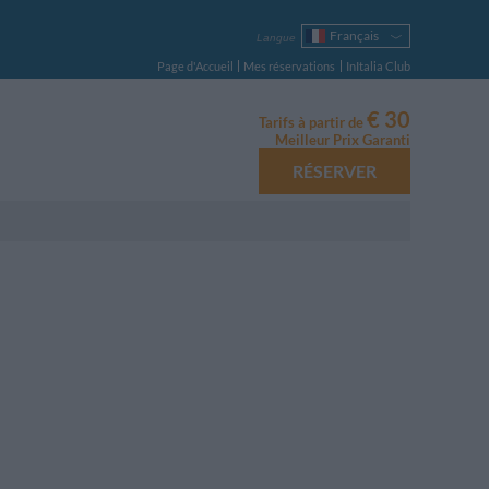
Français
Langue
Italiano
Page d'Accueil
Mes réservations
InItalia Club
English
Deutsch
€ 30
Tarifs à partir de
Español
Meilleur Prix Garanti
Русский
RÉSERVER
Português
Polski