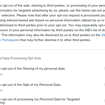
 le centre historique.
to opt-out of the sale, sharing to third parties, or processing of your per
 Individuelle, Double avec lits séparés, Double avec grand lit, Triple, Quadrupl
formation for targeted advertising by us, please use the below opt-out s
agne, Double à grand lit avec vue Montagne, Triple avec vue Montagne, Doubl
r selection. Please note that after your opt-out request is processed y
eing interest-based ads based on personal information utilized by us or
inclus dans le prix
disclosed to third parties prior to your opt-out. You may separately opt-
losure of your personal information by third parties on the IAB’s list of
stiques de petite taille acceptés
Billetterie aérienne
. This information may also be disclosed by us to third parties on the
IA
on espaces communs
Coffre-fort
Participants
that may further disclose it to other third parties.
gne bagages
Informations touristiques
 box privé dans l’enceinte de
Personnel multilingue
Salle TV
ure
Service Concierge
l Data Processing Opt Outs
ocopie
Tour de la ville
o opt-out of the Sharing of my personal data.
In
nt et Bar
de-chaussée propose des boissons chaudes, des cocktails, mais aussi des sandwi
o opt-out of the Sale of my Personal Data.
In
é avec goût se trouve au premier étage. Doté d'une atmosphère tranquille, il 
to opt-out of processing my Personal Data for Targeted
ing.