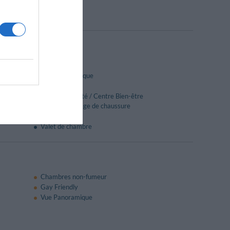
ite et moyenne importance.
Blanchisserie
Cuisine diététique
Lounge bar
Salon de Beauté / Centre Bien-être
Service de cirage de chaussure
Snack bar
Valet de chambre
Chambres non-fumeur
Gay Friendly
Vue Panoramique