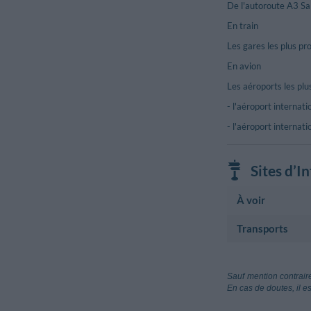
De l'autoroute A3 Sal
En train
Les gares les plus pr
En avion
Les aéroports les plu
- l'aéroport internat
- l'aéroport internat
Sites d’I
À voir
Transports
Monument Histor
Santuario St.
Aéroport
Piazza Tommas
Aeroporto La
Sauf mention contraire
Lamezia Terme
En cas de doutes, il e