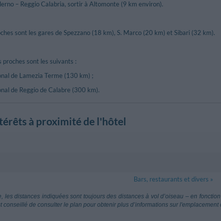
erno – Reggio Calabria, sortir à Altomonte (9 km environ).
oches sont les gares de Spezzano (18 km), S. Marco (20 km) et Sibari (32 km).
s proches sont les suivants :
ional de Lamezia Terme (130 km) ;
ional de Reggio de Calabre (300 km).
ntérêts à proximité de l'hôtel
ique
 Maria Consolazione
720 m
Bars, restaurants et divers »
o Campanella - Altomonte
mezia Terme
89.48 km
, les distances indiquées sont toujours des distances à vol d’oiseau – en fonction 
 (Catanzaro)
st conseillé de consulter le plan pour obtenir plus d’informations sur l'emplacement 