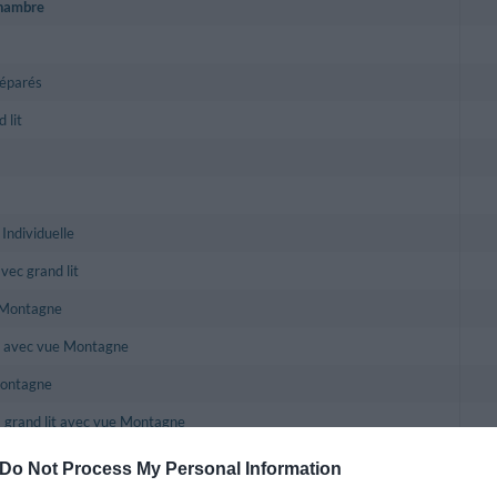
chambre
séparés
 lit
 Individuelle
vec grand lit
 Montagne
it avec vue Montagne
Montagne
 grand lit avec vue Montagne
écorées de façon différente sont climatisées et dotées d'une TV couleur avec l
Do Not Process My Personal Information