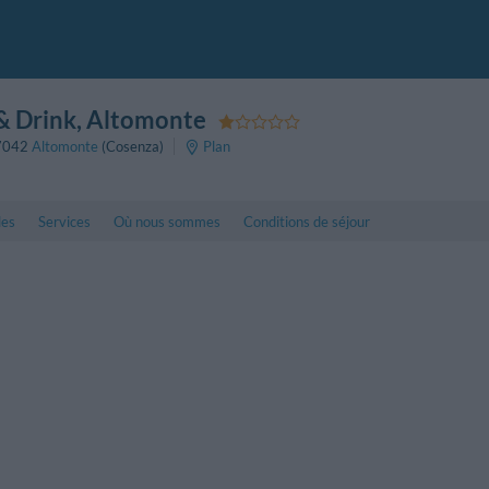
& Drink
, Altomonte
7042
Altomonte
(Cosenza)
Plan
les
Services
Où nous sommes
Conditions de séjour