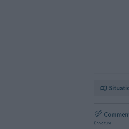
Situati
Comment 
En voiture