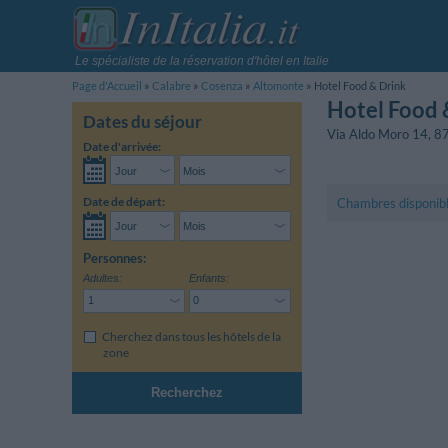
Le spécialiste de la réservation d'hôtel en Italie
Page d'Accueil
Calabre
Cosenza
Altomonte
Hotel Food & Drink
Hotel Food 
Dates du séjour
Via Aldo Moro 14
,
8
Date d'arrivée:
Date de départ:
Chambres disponib
Personnes:
Adultes:
Enfants:
Cherchez dans tous les hôtels de la
zone
Recherchez