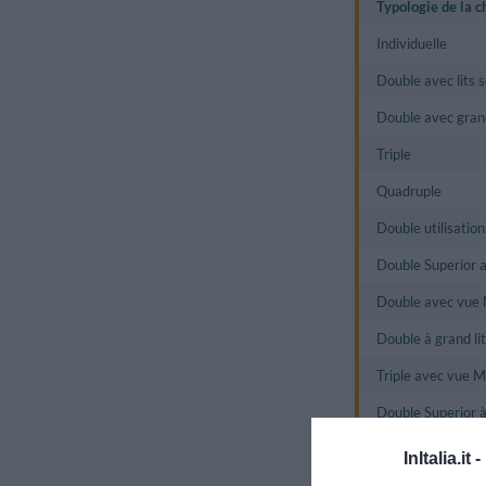
Typologie de la 
Individuelle
Double avec lits 
Double avec grand
Triple
Quadruple
Double utilisation
Double Superior a
Double avec vue
Double à grand l
Triple avec vue 
Double Superior à
Les chambres toutes d
InItalia.it -